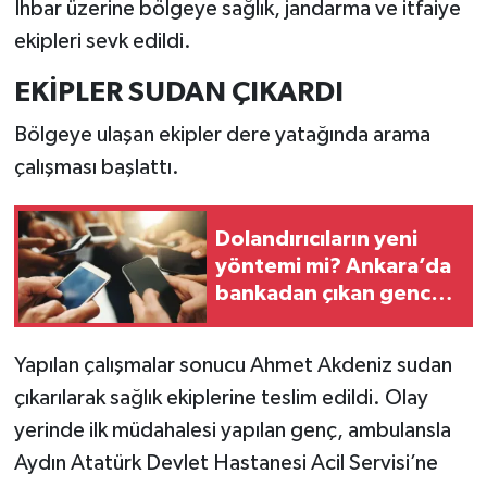
İhbar üzerine bölgeye sağlık, jandarma ve itfaiye
ekipleri sevk edildi.
EKİPLER SUDAN ÇIKARDI
Bölgeye ulaşan ekipler dere yatağında arama
çalışması başlattı.
Dolandırıcıların yeni
yöntemi mi? Ankara’da
bankadan çıkan gence
şüpheli teklif
Yapılan çalışmalar sonucu Ahmet Akdeniz sudan
çıkarılarak sağlık ekiplerine teslim edildi. Olay
yerinde ilk müdahalesi yapılan genç, ambulansla
Aydın Atatürk Devlet Hastanesi Acil Servisi’ne