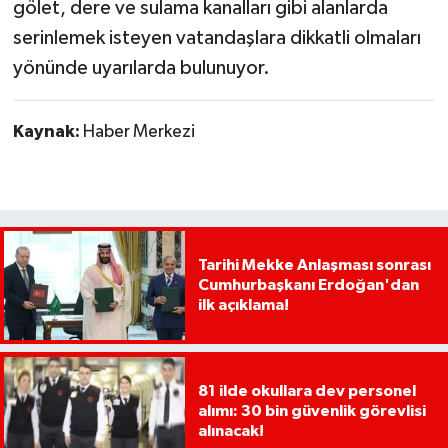
gölet, dere ve sulama kanalları gibi alanlarda
serinlemek isteyen vatandaşlara dikkatli olmaları
yönünde uyarılarda bulunuyor.
Kaynak:
Haber Merkezi
Tarihi Mekke Anlaşması sonrası
Cumhurbaşkanı Erdoğan'dan
ilk açıklama!
81 ilde okullara dev personel
alımı: 30 bin güvenlik görevlisi
alınacak!