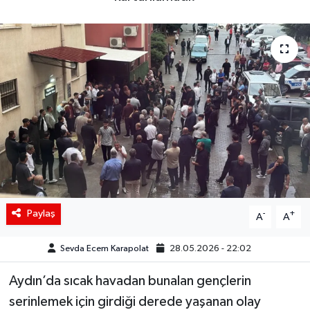
Siyaset
Spor
Teknoloji
Yaşam
Paylaş
-
+
A
A
Sevda Ecem Karapolat
28.05.2026 - 22:02
Aydın’da sıcak havadan bunalan gençlerin
serinlemek için girdiği derede yaşanan olay