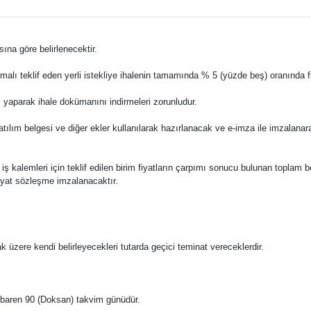
ına göre belirlenecektir.
li malı teklif eden yerli istekliye ihalenin tamamında % 5 (yüzde beş) oranında 
ş yaparak ihale dokümanını indirmeleri zorunludur.
katılım belgesi ve diğer ekler kullanılarak hazırlanacak ve e-imza ile imzalana
e bu iş kalemleri için teklif edilen birim fiyatların çarpımı sonucu bulunan toplam 
fiyat sözleşme imzalanacaktır.
ak üzere kendi belirleyecekleri tutarda geçici teminat vereceklerdir.
n itibaren 90 (Doksan) takvim günüdür.