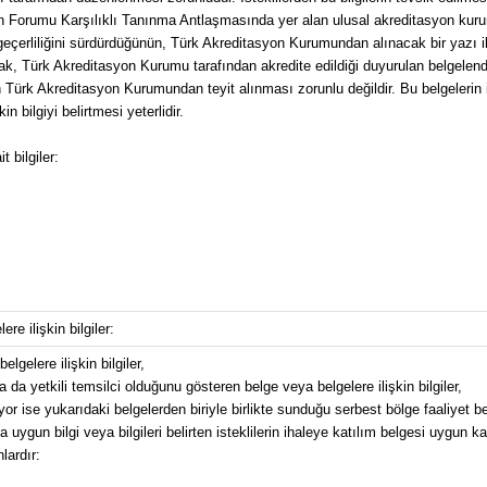
on Forumu Karşılıklı Tanınma Antlaşmasında yer alan ulusal akreditasyon kuru
eçerliliğini sürdürdüğünün, Türk Akreditasyon Kurumundan alınacak bir yazı ile 
. Ancak, Türk Akreditasyon Kurumu tarafından akredite edildiği duyurulan belge
 Türk Akreditasyon Kurumundan teyit alınması zorunlu değildir. Bu belgelerin iha
in bilgiyi belirtmesi yeterlidir.
 bilgiler:
re ilişkin bilgiler:
lgelere ilişkin bilgiler,
 ya da yetkili temsilci olduğunu gösteren belge veya belgelere ilişkin bilgiler,
iyor ise yukarıdaki belgelerden biriyle birlikte sunduğu serbest bölge faaliyet be
 uygun bilgi veya bilgileri belirten isteklilerin ihaleye katılım belgesi uygun k
lardır: