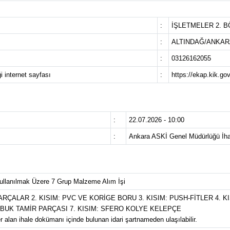
:
İŞLETMELER 2. B
:
ALTINDAĞ/ANKAR
:
03126162055
i internet sayfası
:
https://ekap.kik.go
:
22.07.2026 - 10:00
:
Ankara ASKİ Genel Müdürlüğü İha
ullanılmak Üzere 7 Grup Malzeme Alım İşi
PARÇALAR 2. KISIM: PVC VE KORİGE BORU 3. KISIM: PUSH-FİTLER 4. K
ÇABUK TAMİR PARÇASI 7. KISIM: SFERO KOLYE KELEPÇE
r alan ihale dokümanı içinde bulunan idari şartnameden ulaşılabilir.