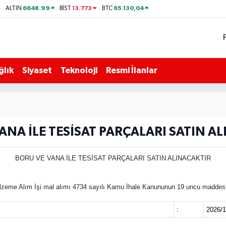
6648.99
13.773
65.130,04
ALTIN
BİST
BTC
ğlık
Siyaset
Teknoloji
Resmi İlanlar
ANA İLE TESİSAT PARÇALARI SATIN A
BORU VE VANA İLE TESİSAT PARÇALARI SATIN ALINACAKTIR
zeme Alım İşi mal alımı 4734 sayılı Kamu İhale Kanununun 19 uncu maddesine g
:
2026/