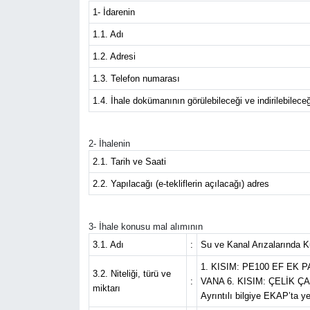
1- İdarenin
Siyaset
1.1. Adı
1.2. Adresi
Spor
1.3. Telefon numarası
Teknoloji
1.4. İhale dokümanının görülebileceği ve indirilebileceğ
Yaşam
2- İhalenin
2.1. Tarih ve Saati
2.2. Yapılacağı (e-tekliflerin açılacağı) adres
3- İhale konusu mal alımının
3.1. Adı
:
Su ve Kanal Arızalarında K
1. KISIM: PE100 EF EK 
3.2. Niteliği, türü ve
:
VANA 6. KISIM: ÇELİK 
miktarı
Ayrıntılı bilgiye EKAP’ta ye