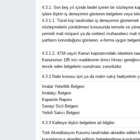
4.3.1. Son beş yıl içinde bedel içeren bir sözleşme 
işlere ilişkin iş deneyimini gösteren belgelere veya tek
4.3.1.1. Tüzel kişi tarafından iş deneyimini göstermek 
sözleşmelerin yürütülmesi konusunda temsile ve yönetim
yeminli mali müşavir ya da serbest muhasebeci mali müş
şartların korunduğunu gösteren, e-forma uygun belgeni
4.3.1.2. 4734 sayılı Kanun kapsamındaki idarelere taahh
Kanununun 195 inci maddesinin ikinci fıkrası gereğince 
tevsik eden belgelerin sunulması zorunludur.
4.3.2 İhale konusu işin ya da malın satış faaliyetinin yer
İmalat Yeterlilik Belgesi
İmalatçı Belgesi
Kapasite Raporu
Sanayi Sicil Belgesi
Yetkili Satıcı Belgesi
4.3.3 Kaliteye ilişkin belgelere ait bilgiler:
Türk Akreditasyon Kurumu tarafından akredite edilen b
kurumlarınca akredite edilmiş belgelendirme kuruluşları