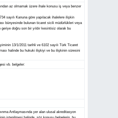
anından az olmamak üzere ihale konusu iş veya benzer
734 sayılı Kanuna göre yapılacak ihalelere ilişkin
ası bünyesinde bulunan ticaret sicili müdürlükleri veya
eriye doğru son bir yıldır kesintisiz olarak bu
yiminin 13/1/2011 tarihli ve 6102 sayılı Türk Ticaret
sı halinde bu hukuki ilişkiyi ve bu ilişkinin süresini
gesi vb. belgeler:
anınma Antlaşmasında yer alan ulusal akreditasyon
inin istenilmesi halinde, söz konusu belgelerin, bu