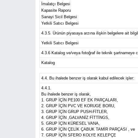
İmalatçı Belgesi
Kapasite Raporu
Sanayi Sicil Belgesi
Yetkili Satıcı Belgesi
4.3.5. Ürünün piyasaya arzına ilişkin belgelere ait bilgil
Yetkili Satıcı Belgesi
4.3.6 Katalog ve/veya fotoğraf ile teknik şartnameye ce
Katalog
4.4. Bu ihalede benzer iş olarak kabul edilecek işler:
4.4.1.
Bu ihalede benzer iş olarak,
1. GRUP İÇİN PE100 EF EK PARÇALARI,
2. GRUP İÇİN PVC VE KORUGE BORU,
3. GRUP İÇİN GRUP PUSH-FİTLER,
4. GRUP İÇİN ,GALVANİZ FİTTİNGS,
5. GRUP İÇİN KÜRESEL VANA,
6. GRUP İÇİN ÇELİK ÇABUK TAMİR PARÇASI , ve
7. GRUP İÇİN SFERO KOLYE KELEPÇE