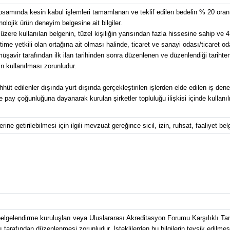
kapsamında kesin kabul işlemleri tamamlanan ve teklif edilen bedelin % 20 or
nolojik ürün deneyim belgesine ait bilgiler.
üzere kullanılan belgenin, tüzel kişiliğin yarısından fazla hissesine sahip ve 4
e yetkili olan ortağına ait olması halinde, ticaret ve sanayi odası/ticaret od
avir tarafından ilk ilan tarihinden sonra düzenlenen ve düzenlendiği tarihten g
n kullanılması zorunludur.
üt edilenler dışında yurt dışında gerçekleştirilen işlerden elde edilen iş dene
pay çoğunluğuna dayanarak kurulan şirketler topluluğu ilişkisi içinde kullanılma
ine getirilebilmesi için ilgili mevzuat gereğince sicil, izin, ruhsat, faaliyet bel
elgelendirme kuruluşları veya Uluslararası Akreditasyon Forumu Karşılıklı T
 tarafından düzenlenmesi zorunludur. İsteklilerden bu bilgilerin tevsik edilmes