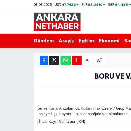
47,7436
55,2510
64,4811
08-08-2026
USD
EUR
GBP
Asayiş
Ankara Hava Durumu
Duyurular
Ankara Trafik Yoğunluk Haritası
Gündem
Asayiş
Eğitim
Ekonomi
Sa
Eğitim
Süper Lig Puan Durumu ve Fikstür
-
+
A
A
Ekonomi
Tüm Manşetler
BORU VE V
Gündem
Son Dakika Haberleri
Kim Kimdir Nereli
Haber Arşivi
Su ve Kanal Arızalarında Kullanılmak Üzere 7 Grup Mal
Resmi İlanlar
İhaleye ilişkin ayrıntılı bilgiler aşağıda yer almaktadır:
İhale Kayıt Numarası (İKN)
Sağlık