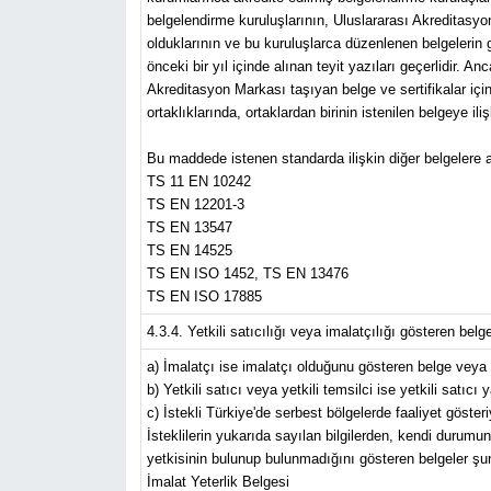
belgelendirme kuruluşlarının, Uluslararası Akreditasy
olduklarının ve bu kuruluşlarca düzenlenen belgelerin g
önceki bir yıl içinde alınan teyit yazıları geçerlidir
Akreditasyon Markası taşıyan belge ve sertifikalar için
ortaklıklarında, ortaklardan birinin istenilen belgeye ilişk
Bu maddede istenen standarda ilişkin diğer belgelere ait
TS 11 EN 10242
TS EN 12201-3
TS EN 13547
TS EN 14525
TS EN ISO 1452, TS EN 13476
TS EN ISO 17885
4.3.4. Yetkili satıcılığı veya imalatçılığı gösteren belgele
a) İmalatçı ise imalatçı olduğunu gösteren belge veya be
b) Yetkili satıcı veya yetkili temsilci ise yetkili satıcı
c) İstekli Türkiye'de serbest bölgelerde faaliyet göster
İsteklilerin yukarıda sayılan bilgilerden, kendi durumuna
yetkisinin bulunup bulunmadığını gösteren belgeler şun
İmalat Yeterlik Belgesi