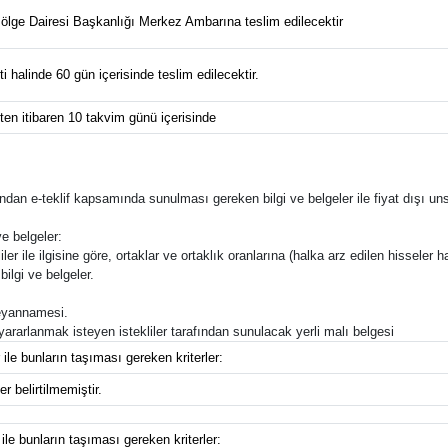
Bölge Dairesi Başkanlığı Merkez Ambarına teslim edilecektir
ti halinde 60 gün içerisinde teslim edilecektir.
en itibaren 10 takvim günü içerisinde
rafından e-teklif kapsamında sunulması gereken bilgi ve belgeler ile fiyat dışı uns
e belgeler:
ler ile ilgisine göre, ortaklar ve ortaklık oranlarına (halka arz edilen hisseler ha
bilgi ve belgeler.
 beyannamesi.
n yararlanmak isteyen istekliler tarafından sunulacak yerli malı belgesi
 ile bunların taşıması gereken kriterler:
r belirtilmemiştir.
 ile bunların taşıması gereken kriterler: