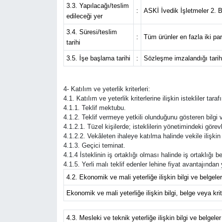
3.3. Yapılacağı/teslim
:
ASKİ İvedik İşletmeler 2. 
edileceği yer
3.4. Süresi/teslim
:
Tüm ürünler en fazla iki par
tarihi
3.5. İşe başlama tarihi
:
Sözleşme imzalandığı tariht
4- Katılım ve yeterlik kriterleri:
4.1. Katılım ve yeterlik kriterlerine ilişkin istekliler ta
4.1.1. Teklif mektubu.
4.1.2. Teklif vermeye yetkili olunduğunu gösteren bilgi v
4.1.2.1. Tüzel kişilerde; isteklilerin yönetimindeki görevli
4.1.2.2. Vekâleten ihaleye katılma halinde vekile ilişkin 
4.1.3. Geçici teminat.
4.1.4 İsteklinin iş ortaklığı olması halinde iş ortaklığı
4.1.5. Yerli malı teklif edenler lehine fiyat avantajında
4.2. Ekonomik ve mali yeterliğe ilişkin bilgi ve belgeler
Ekonomik ve mali yeterliğe ilişkin bilgi, belge veya krite
4.3. Mesleki ve teknik yeterliğe ilişkin bilgi ve belgeler