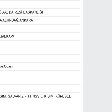
ÖLGE DAİRESİ BAŞKANLIĞI
A ALTINDAĞ/ANKARA
v.tr/EKAP/
le Odası
ISIM: GALVANİZ FİTTİNGS 5. KISIM: KÜRESEL