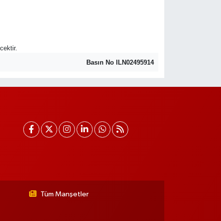
cektir.
Basın No ILN02495914
Tüm Manşetler