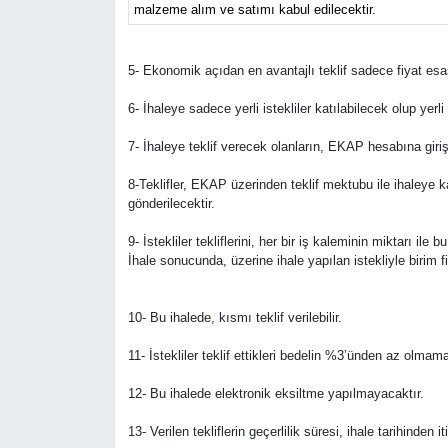
malzeme alım ve satımı kabul edilecektir.
5- Ekonomik açıdan en avantajlı teklif sadece fiyat esas
6- İhaleye sadece yerli istekliler katılabilecek olup yer
7- İhaleye teklif verecek olanların, EKAP hesabına giri
8-Teklifler, EKAP üzerinden teklif mektubu ile ihaleye 
gönderilecektir.
9- İstekliler tekliflerini, her bir iş kaleminin miktarı il
İhale sonucunda, üzerine ihale yapılan istekliyle birim 
10- Bu ihalede, kısmı teklif verilebilir.
11- İstekliler teklif ettikleri bedelin %3’ünden az olmam
12- Bu ihalede elektronik eksiltme yapılmayacaktır.
13- Verilen tekliflerin geçerlilik süresi, ihale tarihinde