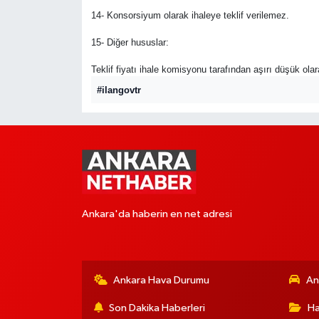
14- Konsorsiyum olarak ihaleye teklif verilemez.
15- Diğer hususlar:
Teklif fiyatı ihale komisyonu tarafından aşırı düşük ola
#ilangovtr
Ankara'da haberin en net adresi
Ankara Hava Durumu
An
Son Dakika Haberleri
Ha