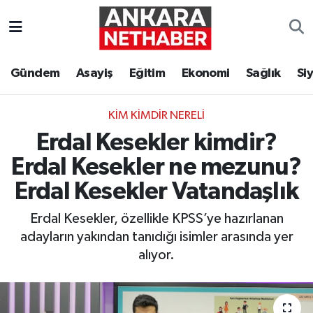
Asayiş
Ankara Hava Durumu
Gündem
Asayiş
Eğitim
Ekonomi
Sağlık
Si
Duyurular
Ankara Trafik Yoğunluk Haritası
KIM KIMDIR NERELI
Eğitim
Süper Lig Puan Durumu ve Fikstür
Erdal Kesekler kimdir?
Ekonomi
Tüm Manşetler
Erdal Kesekler ne mezunu?
Erdal Kesekler Vatandaşlık
Gündem
Son Dakika Haberleri
Erdal Kesekler, özellikle KPSS’ye hazırlanan
Kim Kimdir Nereli
Haber Arşivi
adayların yakından tanıdığı isimler arasında yer
alıyor.
Resmi İlanlar
Sağlık