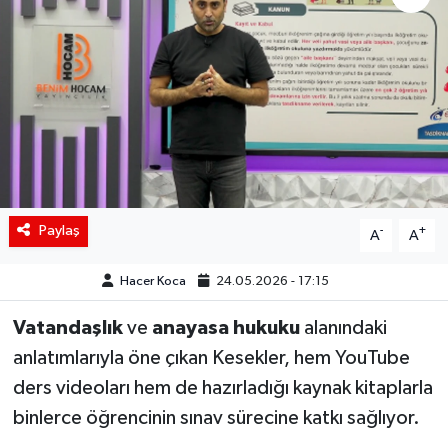
Siyaset
Spor
Teknoloji
Yaşam
Paylaş
-
+
A
A
Hacer Koca
24.05.2026 - 17:15
Vatandaşlık
ve
anayasa hukuku
alanındaki
anlatımlarıyla öne çıkan Kesekler, hem YouTube
ders videoları hem de hazırladığı kaynak kitaplarla
binlerce öğrencinin sınav sürecine katkı sağlıyor.