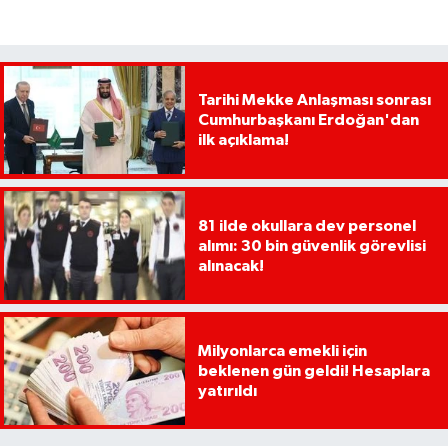
Tarihi Mekke Anlaşması sonrası
Cumhurbaşkanı Erdoğan'dan
ilk açıklama!
81 ilde okullara dev personel
alımı: 30 bin güvenlik görevlisi
alınacak!
Milyonlarca emekli için
beklenen gün geldi! Hesaplara
yatırıldı