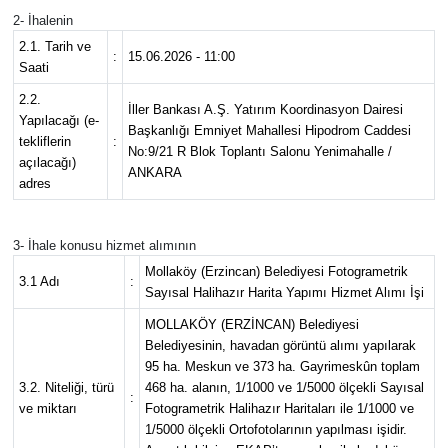
2- İhalenin
2.1. Tarih ve
:
15.06.2026 - 11:00
Saati
2.2.
İller Bankası A.Ş. Yatırım Koordinasyon Dairesi
Yapılacağı (e-
Başkanlığı Emniyet Mahallesi Hipodrom Caddesi
tekliflerin
:
No:9/21 R Blok Toplantı Salonu Yenimahalle /
açılacağı)
ANKARA
adres
3- İhale konusu hizmet alımının
Mollaköy (Erzincan) Belediyesi Fotogrametrik
3.1 Adı
:
Sayısal Halihazır Harita Yapımı Hizmet Alımı İşi
MOLLAKÖY (ERZİNCAN) Belediyesi
Belediyesinin, havadan görüntü alımı yapılarak
95 ha. Meskun ve 373 ha. Gayrimeskûn toplam
3.2. Niteliği, türü
468 ha. alanın, 1/1000 ve 1/5000 ölçekli Sayısal
:
ve miktarı
Fotogrametrik Halihazır Haritaları ile 1/1000 ve
1/5000 ölçekli Ortofotolarının yapılması işidir.