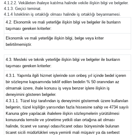
4.1.2.2. Vekâleten ihaleye katılma halinde vekile ilişkin bilgi ve belgeler.
4.1.3. Geçici teminat.
4.1.4 İsteklinin iş ortaklığı olması halinde iş ortaklığı beyannamesi.
4.2. Ekonomik ve mali yeterliğe ilişkin bilgi ve belgeler ile bunların
taşıması gereken kriterler:
Ekonomik ve mali yeterliğe ilişkin bilgi, belge veya kriter
belirtilmemiştir.
4.3. Mesleki ve teknik yeterliğe ilişkin bilgi ve belgeler ile bunların
taşıması gereken kriterler:
4.3.1. Yapımla ilgili hizmet işlerinde son onbeş yıl içinde bedel içeren
bir sözleşme kapsamında teklif edilen bedelin % 50 oranından az
olmamak üzere, ihale konusu iş veya benzer işlere ilişkin iş
deneyimini gösteren belgeler.
4.3.1.1. Tüzel kişi tarafından iş deneyimini göstermek üzere kullanılan
belgenin, tüzel kişiliğin yarısından fazla hissesine sahip ve 4734 sayılı
Kanuna göre yapılacak ihalelere ilişkin sözleşmelerin yürütülmesi
konusunda temsile ve yönetime yetkili olan ortağına ait olması
halinde, ticaret ve sanayi odası/ticaret odası bünyesinde bulunan
ticaret sicili müdürlükleri veya yeminli mali müşavir ya da serbest