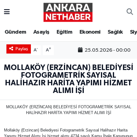
Asayiş
Ankara Hava Durumu
Gündem
Asayiş
Eğitim
Ekonomi
Sağlık
Si
Duyurular
Ankara Trafik Yoğunluk Haritası
Paylaş
-
+
25.05.2026 - 00:00
A
A
Eğitim
Süper Lig Puan Durumu ve Fikstür
MOLLAKÖY (ERZİNCAN) BELEDİYESİ
Ekonomi
Tüm Manşetler
FOTOGRAMETRİK SAYISAL
HALİHAZIR HARİTA YAPIMI HİZMET
Gündem
Son Dakika Haberleri
ALIMI İŞİ
Kim Kimdir Nereli
Haber Arşivi
MOLLAKÖY (ERZİNCAN) BELEDİYESİ FOTOGRAMETRİK SAYISAL
HALİHAZIR HARİTA YAPIMI HİZMET ALIMI İŞİ
Resmi İlanlar
Mollaköy (Erzincan) Belediyesi Fotogrametrik Sayısal Halihazır Harita
Sağlık
Yapımı Hizmet Alımı İşi hizmet alımı 4734 sayılı Kamu İhale Kanununun