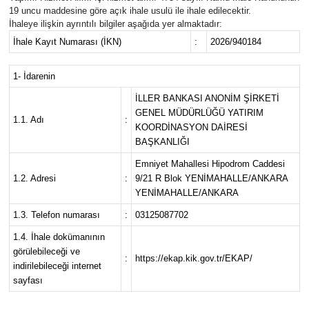
19 uncu maddesine göre açık ihale usulü ile ihale edilecektir.
İhaleye ilişkin ayrıntılı bilgiler aşağıda yer almaktadır:
Siyaset
İhale Kayıt Numarası (İKN)
:
2026/940184
Spor
1- İdarenin
Teknoloji
İLLER BANKASI ANONİM ŞİRKETİ
GENEL MÜDÜRLÜĞÜ YATIRIM
1.1. Adı
:
KOORDİNASYON DAİRESİ
Yaşam
BAŞKANLIĞI
Emniyet Mahallesi Hipodrom Caddesi
1.2. Adresi
:
9/21 R Blok YENİMAHALLE/ANKARA
YENİMAHALLE/ANKARA
1.3. Telefon numarası
:
03125087702
1.4. İhale dokümanının
görülebileceği ve
:
https://ekap.kik.gov.tr/EKAP/
indirilebileceği internet
sayfası