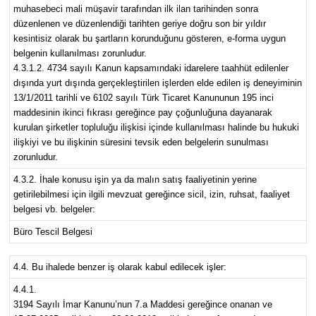
muhasebeci mali müşavir tarafından ilk ilan tarihinden sonra
düzenlenen ve düzenlendiği tarihten geriye doğru son bir yıldır
kesintisiz olarak bu şartların korunduğunu gösteren, e-forma uygun
belgenin kullanılması zorunludur.
4.3.1.2. 4734 sayılı Kanun kapsamındaki idarelere taahhüt edilenler
dışında yurt dışında gerçekleştirilen işlerden elde edilen iş deneyiminin
13/1/2011 tarihli ve 6102 sayılı Türk Ticaret Kanununun 195 inci
maddesinin ikinci fıkrası gereğince pay çoğunluğuna dayanarak
kurulan şirketler topluluğu ilişkisi içinde kullanılması halinde bu hukuki
ilişkiyi ve bu ilişkinin süresini tevsik eden belgelerin sunulması
zorunludur.
4.3.2. İhale konusu işin ya da malın satış faaliyetinin yerine
getirilebilmesi için ilgili mevzuat gereğince sicil, izin, ruhsat, faaliyet
belgesi vb. belgeler:
Büro Tescil Belgesi
4.4. Bu ihalede benzer iş olarak kabul edilecek işler:
4.4.1.
3194 Sayılı İmar Kanunu’nun 7.a Maddesi gereğince onanan ve