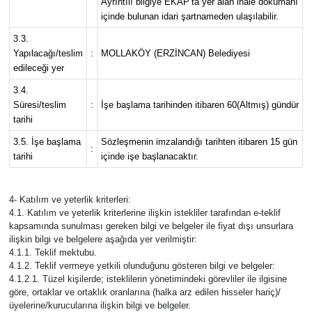
Ayrıntılı bilgiye EKAP’ta yer alan ihale dokümanı
içinde bulunan idari şartnameden ulaşılabilir.
3.3.
Yapılacağı/teslim
:
MOLLAKÖY (ERZİNCAN) Belediyesi
edileceği yer
3.4.
Süresi/teslim
:
İşe başlama tarihinden itibaren 60(Altmış) gündür
tarihi
3.5. İşe başlama
Sözleşmenin imzalandığı tarihten itibaren 15 gün
:
tarihi
içinde işe başlanacaktır.
4- Katılım ve yeterlik kriterleri:
4.1. Katılım ve yeterlik kriterlerine ilişkin istekliler tarafından e-teklif
kapsamında sunulması gereken bilgi ve belgeler ile fiyat dışı unsurlara
ilişkin bilgi ve belgelere aşağıda yer verilmiştir:
4.1.1. Teklif mektubu.
4.1.2. Teklif vermeye yetkili olunduğunu gösteren bilgi ve belgeler:
4.1.2.1. Tüzel kişilerde; isteklilerin yönetimindeki görevliler ile ilgisine
göre, ortaklar ve ortaklık oranlarına (halka arz edilen hisseler hariç)/
üyelerine/kurucularına ilişkin bilgi ve belgeler.