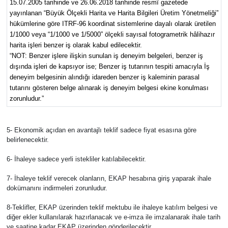
15.07.2005 tarihinde ve 26.06.2018 tarihinde resmî gazetede
yayınlanan “Büyük Ölçekli Harita ve Harita Bilgileri Üretim Yönetmeliği”
hükümlerine göre ITRF-96 koordinat sistemlerine dayalı olarak üretilen
1/1000 veya “1/1000 ve 1/5000” ölçekli sayısal fotogrametrik hâlihazır
harita işleri benzer iş olarak kabul edilecektir.
“NOT: Benzer işlere ilişkin sunulan iş deneyim belgeleri, benzer iş
dışında işleri de kapsıyor ise; Benzer iş tutarının tespiti amacıyla İş
deneyim belgesinin alındığı idareden benzer iş kaleminin parasal
tutarını gösteren belge alınarak iş deneyim belgesi ekine konulması
zorunludur.”
5- Ekonomik açıdan en avantajlı teklif sadece fiyat esasına göre
belirlenecektir.
6- İhaleye sadece yerli istekliler katılabilecektir.
7- İhaleye teklif verecek olanların, EKAP hesabına giriş yaparak ihale
dokümanını indirmeleri zorunludur.
8-Teklifler, EKAP üzerinden teklif mektubu ile ihaleye katılım belgesi ve
diğer ekler kullanılarak hazırlanacak ve e-imza ile imzalanarak ihale tarih
ve saatine kadar EKAP üzerinden gönderilecektir.