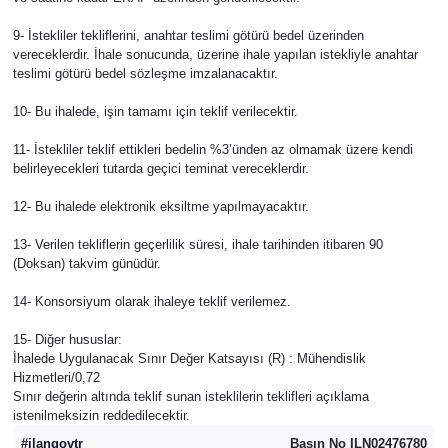
9- İstekliler tekliflerini, anahtar teslimi götürü bedel üzerinden
vereceklerdir. İhale sonucunda, üzerine ihale yapılan istekliyle anahtar
teslimi götürü bedel sözleşme imzalanacaktır.
10- Bu ihalede, işin tamamı için teklif verilecektir.
11- İstekliler teklif ettikleri bedelin %3’ünden az olmamak üzere kendi
belirleyecekleri tutarda geçici teminat vereceklerdir.
12- Bu ihalede elektronik eksiltme yapılmayacaktır.
13- Verilen tekliflerin geçerlilik süresi, ihale tarihinden itibaren 90
(Doksan) takvim günüdür.
14- Konsorsiyum olarak ihaleye teklif verilemez.
15- Diğer hususlar:
İhalede Uygulanacak Sınır Değer Katsayısı (R) : Mühendislik
Hizmetleri/0,72
Sınır değerin altında teklif sunan isteklilerin teklifleri açıklama
istenilmeksizin reddedilecektir.
#ilangovtr
Basın No ILN02476780