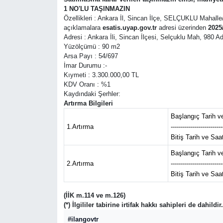
1 NO'LU TAŞINMAZIN
Siyaset
Özellikleri : Ankara İl, Sincan İlçe, SELÇUKLU Mahalle/Kö
açıklamalara
esatis.uyap.gov.tr
adresi üzerinden
2025
Adresi : Ankara İli, Sincan İlçesi, Selçuklu Mah, 980
Spor
Yüzölçümü : 90 m2
Arsa Payı : 54/697
İmar Durumu :-
Teknoloji
Kıymeti : 3.300.000,00 TL
KDV Oranı : %1
Yaşam
Kaydındaki Şerhler:
Artırma Bilgileri
Başlangıç Tarih ve
1.Artırma
--------------------------
Bitiş Tarih ve Saa
Başlangıç Tarih ve
2.Artırma
--------------------------
Bitiş Tarih ve Saa
(İİK m.114 ve m.126)
(*) İlgililer tabirine irtifak hakkı sahipleri de dahildir.
#ilangovtr