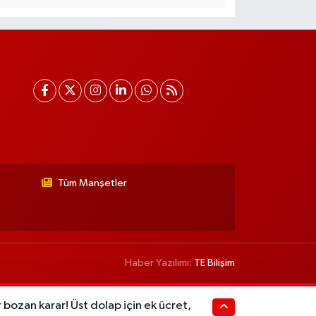
Tüm Manşetler
Haber Yazılımı:
TE Bilişim
 bozan karar! Üst dolap için ek ücret,