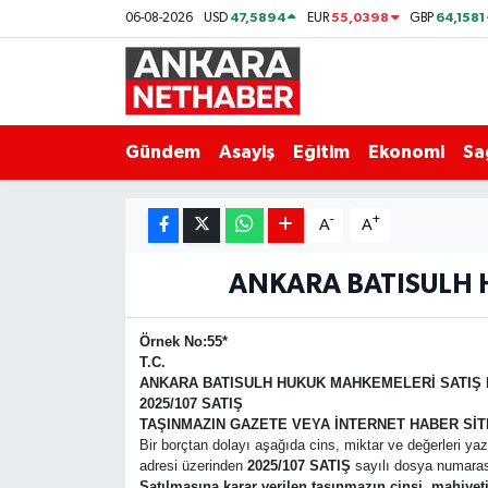
47,5894
55,0398
64,1581
06-08-2026
USD
EUR
GBP
Asayiş
Ankara Hava Durumu
Duyurular
Ankara Trafik Yoğunluk Haritası
Gündem
Asayiş
Eğitim
Ekonomi
Sa
Eğitim
Süper Lig Puan Durumu ve Fikstür
-
+
A
A
Ekonomi
Tüm Manşetler
ANKARA BATISULH 
Gündem
Son Dakika Haberleri
Örnek No:55*
Kim Kimdir Nereli
Haber Arşivi
T.C.
ANKARA BATI
SULH HUKUK MAHKEMELERİ SATIŞ
2025/107 SATIŞ
Resmi İlanlar
TAŞINMAZIN GAZETE VEYA İNTERNET HABER SİTE
Bir borçtan dolayı aşağıda cins, miktar ve değerleri yazı
adresi üzerinden
2025/107 SATIŞ
sayılı dosya numarası 
Sağlık
Satılmasına karar verilen taşınmazın cinsi, mahiye