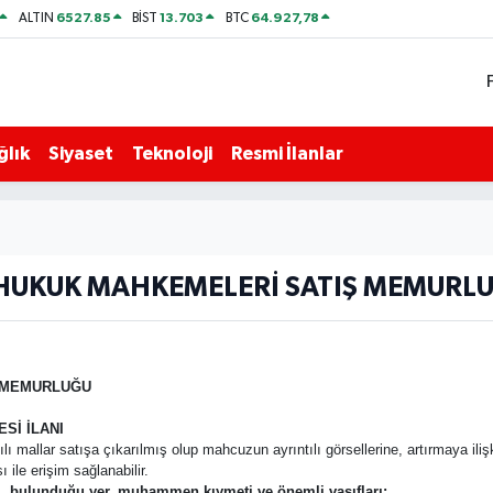
6527.85
13.703
64.927,78
ALTIN
BİST
BTC
ğlık
Siyaset
Teknoloji
Resmi İlanlar
HUKUK MAHKEMELERİ SATIŞ MEMURLU
 MEMURLUĞU
Sİ İLANI
lı mallar satışa çıkarılmış olup mahcuzun ayrıntılı görsellerine, artırmaya iliş
ile erişim sağlanabilir.
ti, bulunduğu yer, muhammen kıymeti ve önemli vasıfları: