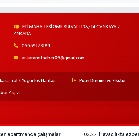
ETİ MAHALLESİ GMK BULVARI 108/14 ÇANKAYA /
ANKARA
05059173189
ankaranethaber06@gmail.com
kara Trafik Yoğunluk Haritası
Puan Durumu ve Fikstür
ber Arşivi
ken apartmanda çalışmalar
Havacılıkta ezber
02:27