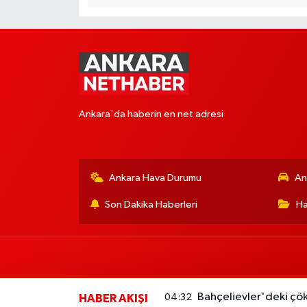
Ankara'da haberin en net adresi
Ankara Hava Durumu
An
Son Dakika Haberleri
Ha
Bahçelievler'deki çö
04:32
HABER AKIŞI