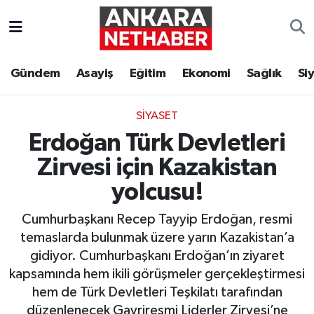
Asayiş
Ankara Hava Durumu
Gündem
Asayiş
Eğitim
Ekonomi
Sağlık
Si
Duyurular
Ankara Trafik Yoğunluk Haritası
SIYASET
Eğitim
Süper Lig Puan Durumu ve Fikstür
Erdoğan Türk Devletleri
Ekonomi
Tüm Manşetler
Zirvesi için Kazakistan
yolcusu!
Gündem
Son Dakika Haberleri
Cumhurbaşkanı Recep Tayyip Erdoğan, resmi
Kim Kimdir Nereli
Haber Arşivi
temaslarda bulunmak üzere yarın Kazakistan’a
gidiyor. Cumhurbaşkanı Erdoğan’ın ziyaret
Resmi İlanlar
kapsamında hem ikili görüşmeler gerçekleştirmesi
hem de Türk Devletleri Teşkilatı tarafından
Sağlık
düzenlenecek Gayriresmi Liderler Zirvesi’ne