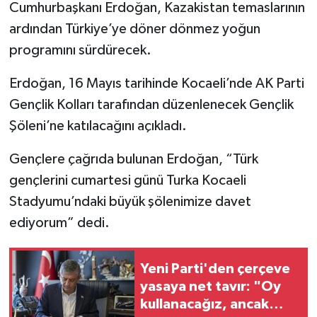
Cumhurbaşkanı Erdoğan, Kazakistan temaslarının
ardından Türkiye’ye döner dönmez yoğun
programını sürdürecek.
Erdoğan, 16 Mayıs tarihinde
Kocaeli
’nde AK Parti
Gençlik Kolları tarafından düzenlenecek Gençlik
Şöleni’ne katılacağını açıkladı.
Gençlere çağrıda bulunan Erdoğan, “Türk
gençlerini cumartesi günü Turka Kocaeli
Stadyumu’ndaki büyük şölenimize davet
ediyorum” dedi.
Yeni Parti'den çerçeve
yasaya net tavır: "Oy
kullanacağız, ancak