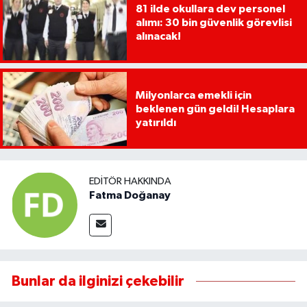
81 ilde okullara dev personel
alımı: 30 bin güvenlik görevlisi
alınacak!
Milyonlarca emekli için
beklenen gün geldi! Hesaplara
yatırıldı
EDITÖR HAKKINDA
Fatma Doğanay
Bunlar da ilginizi çekebilir