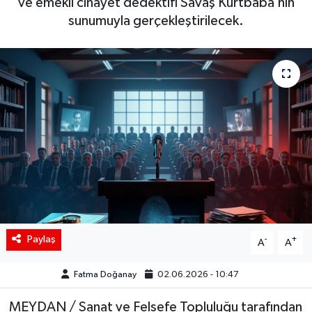
ve emekli cinayet dedektifi Savaş Kurtbaba’nın
sunumuyla gerçekleştirilecek.
Siyaset
Spor
Teknoloji
Yaşam
Paylaş
-
+
A
A
Fatma Doğanay
02.06.2026 - 10:47
MEYDAN / Sanat ve Felsefe Topluluğu tarafından