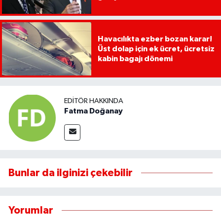
Havacılıkta ezber bozan karar!
Üst dolap için ek ücret, ücretsiz
kabin bagajı dönemi
EDITÖR HAKKINDA
Fatma Doğanay
Bunlar da ilginizi çekebilir
Yorumlar