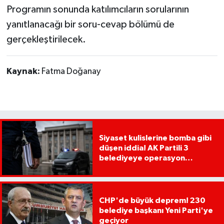
Programın sonunda katılımcıların sorularının
yanıtlanacağı bir soru-cevap bölümü de
gerçekleştirilecek.
Kaynak:
Fatma Doğanay
Siyaset kulislerine bomba gibi
düşen iddia! AK Partili 3
belediyeye operasyon
yapılacak!
CHP'de büyük deprem! 230
belediye başkanı Yeni Parti'ye
geçiyor