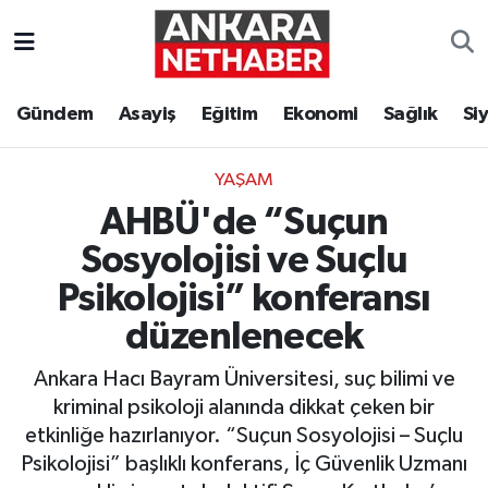
Asayiş
Ankara Hava Durumu
Gündem
Asayiş
Eğitim
Ekonomi
Sağlık
Si
Duyurular
Ankara Trafik Yoğunluk Haritası
YAŞAM
Eğitim
Süper Lig Puan Durumu ve Fikstür
AHBÜ'de “Suçun
Ekonomi
Tüm Manşetler
Sosyolojisi ve Suçlu
Psikolojisi” konferansı
Gündem
Son Dakika Haberleri
düzenlenecek
Kim Kimdir Nereli
Haber Arşivi
Ankara Hacı Bayram Üniversitesi, suç bilimi ve
kriminal psikoloji alanında dikkat çeken bir
Resmi İlanlar
etkinliğe hazırlanıyor. “Suçun Sosyolojisi – Suçlu
Psikolojisi” başlıklı konferans, İç Güvenlik Uzmanı
Sağlık