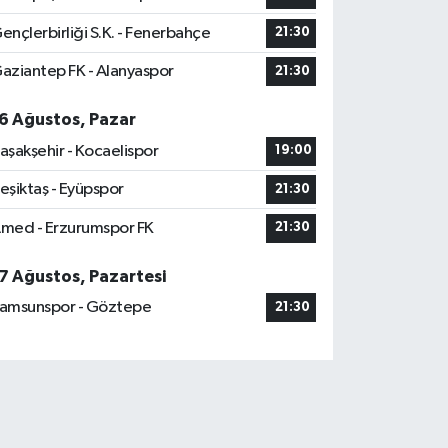
ençlerbirliği S.K. - Fenerbahçe
21:30
aziantep FK - Alanyaspor
21:30
6 Ağustos, Pazar
aşakşehir - Kocaelispor
19:00
eşiktaş - Eyüpspor
21:30
med - Erzurumspor FK
21:30
7 Ağustos, Pazartesi
amsunspor - Göztepe
21:30