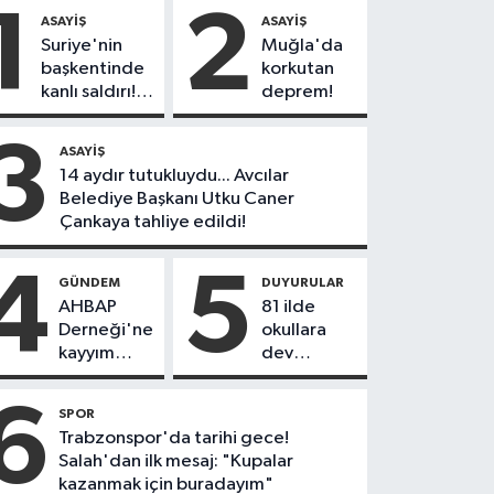
1
2
ASAYIŞ
ASAYIŞ
Suriye'nin
Muğla'da
başkentinde
korkutan
kanlı saldırı!
deprem!
Yolcu
otobüsünde
3
ASAYIŞ
çok sayıda
14 aydır tutukluydu... Avcılar
ölü ve yaralı
Belediye Başkanı Utku Caner
var
Çankaya tahliye edildi!
4
5
GÜNDEM
DUYURULAR
AHBAP
81 ilde
Derneği'ne
okullara
kayyım
dev
atandı! Tüm
personel
faaliyetleri
alımı: 30
6
SPOR
durduruldu
bin
Trabzonspor'da tarihi gece!
güvenlik
Salah'dan ilk mesaj: "Kupalar
görevlisi
kazanmak için buradayım"
alınacak!