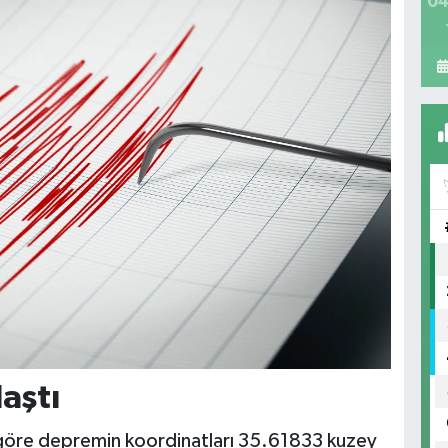
04
laştı
 göre depremin koordinatları 35.61833 kuzey