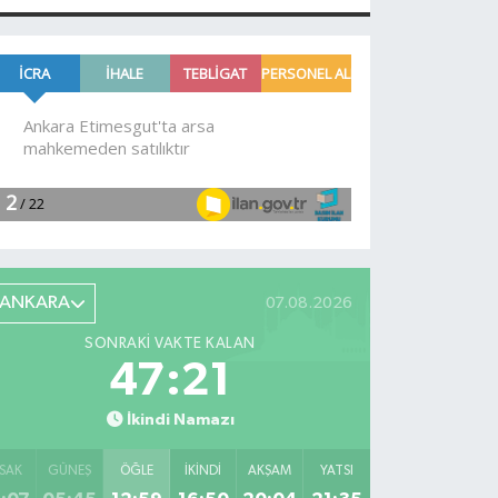
ANKARA
07.08.2026
SONRAKI VAKTE KALAN
47:19
İkindi Namazı
SAK
GÜNEŞ
ÖĞLE
İKINDI
AKŞAM
YATSI