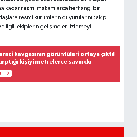
na kadar resmi makamlarca herhangi bir
şlara resmi kurumların duyurularını takip
ilgili ekiplerin gelişmeleri izlemeyi
azi kavgasının görüntüleri ortaya çıktı!
rptığı kişiyi metrelerce savurdu
e