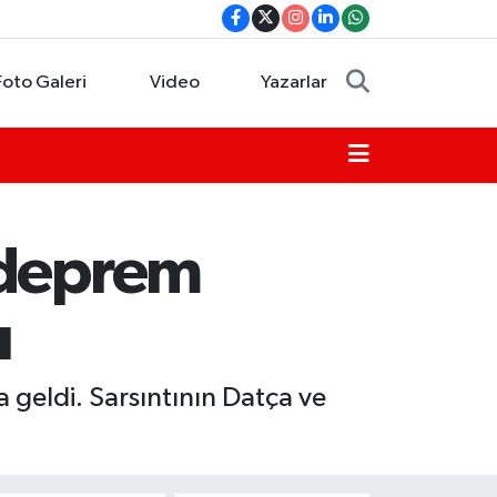
Foto Galeri
Video
Yazarlar
 deprem
ı
eldi. Sarsıntının Datça ve