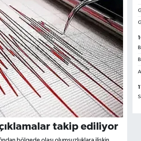
G
G
1
B
B
A
1
S
çıklamalar takip ediliyor
fından bölgede olası olumsuzluklara ilişkin