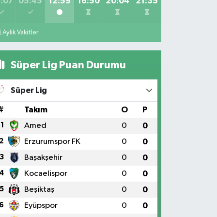
:07
05:45
12:59
16:50
20:04
21:35
Aylık Vakitler
Süper Lig Puan Durumu
Süper Lig
#
Takım
O
P
1
Amed
0
0
2
Erzurumspor FK
0
0
3
Başakşehir
0
0
4
Kocaelispor
0
0
5
Beşiktaş
0
0
6
Eyüpspor
0
0