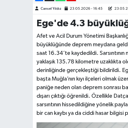
Cansel Yıldız
23.05.2026 - 16:45
23.05.2
Ege'de 4.3 büyükl
Afet ve Acil Durum Yönetimi Başkanlığ
büyüklüğünde deprem meydana geldi
saat 16.34’te kaydedildi. Sarsıntının
yaklaşık 135.78 kilometre uzaklıkta o
derinliğinde gerçekleştiği bildirildi.
başta Muğla’nın kıyı ilçeleri olmak üze
paniğe neden olan deprem sonrası baz
dışarı çıktığı öğrenildi. Özellikle Dat
sarsıntının hissedildiğine yönelik payl
bir can kaybı ya da ciddi hasar bilgisi 