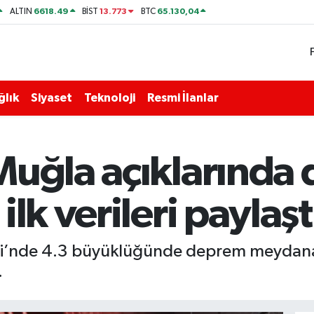
6618.49
13.773
65.130,04
ALTIN
BİST
BTC
ğlık
Siyaset
Teknoloji
Resmi İlanlar
Muğla açıklarında
lk verileri paylaşt
zi’nde 4.3 büyüklüğünde deprem meydana g
.