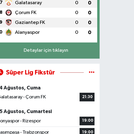
7
Galatasaray
0
0
8
Çorum FK
0
0
9
Gaziantep FK
0
0
0
Alanyaspor
0
0
Detaylar için tıklayın
Süper Lig Fikstür
4 Ağustos, Cuma
alatasaray - Çorum FK
21:30
5 Ağustos, Cumartesi
onyaspor - Rizespor
19:00
asımpaşa - Trabzonspor
19:00