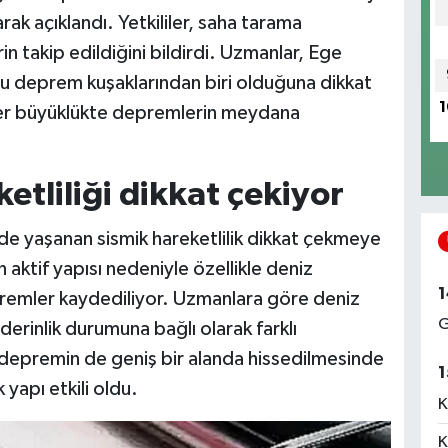
k açıklandı. Yetkililer, saha tarama
n takip edildiğini bildirdi. Uzmanlar, Ege
uğu deprem kuşaklarından biri olduğuna dikkat
1
r büyüklükte depremlerin meydana
tliliği dikkat çekiyor
 yaşanan sismik hareketlilik dikkat çekmeye
 aktif yapısı nedeniyle özellikle deniz
1
epremler kaydediliyor. Uzmanlara göre deniz
G
derinlik durumuna bağlı olarak farklı
 depremin de geniş bir alanda hissedilmesinde
1
k yapı etkili oldu.
K
K