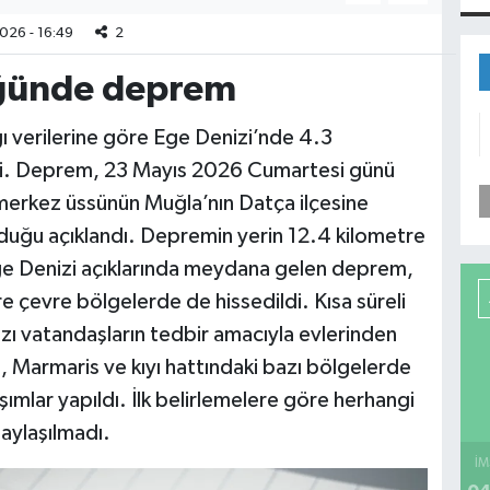
026 - 16:49
2
üğünde deprem
ı verilerine göre Ege Denizi’nde 4.3
. Deprem, 23 Mayıs 2026 Cumartesi günü
 merkez üssünün Muğla’nın Datça ilçesine
lduğu açıklandı. Depremin yerin 12.4 kilometre
 Ege Denizi açıklarında meydana gelen deprem,
re çevre bölgelerde de hissedildi. Kısa süreli
ı vatandaşların tedbir amacıyla evlerinden
ça, Marmaris ve kıyı hattındaki bazı bölgelerde
aşımlar yapıldı. İlk belirlemelere göre herhangi
paylaşılmadı.
İM