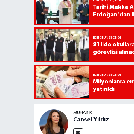
EDITÖRÜN SEÇTIĞI
Tarihi Mekke 
Erdoğan'dan il
EDITÖRÜN SEÇTIĞI
81 ilde okullar
görevlisi alına
EDITÖRÜN SEÇTIĞI
Milyonlarca em
yatırıldı
MUHABIR
Cansel Yıldız