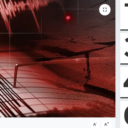
-
+
A
A