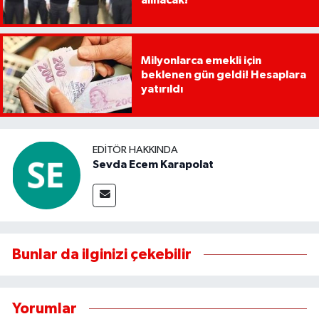
Milyonlarca emekli için
beklenen gün geldi! Hesaplara
yatırıldı
EDITÖR HAKKINDA
Sevda Ecem Karapolat
Bunlar da ilginizi çekebilir
Yorumlar