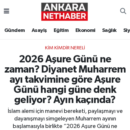
Asayiş
Ankara Hava Durumu
Gündem
Asayiş
Eğitim
Ekonomi
Sağlık
Si
Duyurular
Ankara Trafik Yoğunluk Haritası
KIM KIMDIR NERELI
Eğitim
Süper Lig Puan Durumu ve Fikstür
2026 Aşure Günü ne
Ekonomi
Tüm Manşetler
zaman? Diyanet Muharrem
ayı takvimine göre Aşure
Gündem
Son Dakika Haberleri
Günü hangi güne denk
Kim Kimdir Nereli
Haber Arşivi
geliyor? Ayın kaçında?
İslam alemi için manevi bereketi, paylaşmayı ve
Resmi İlanlar
dayanışmayı simgeleyen Muharrem ayının
Sağlık
başlamasıyla birlikte “2026 Aşure Günü ne