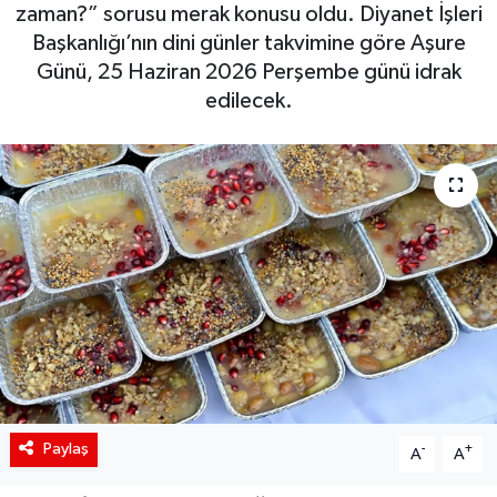
zaman?” sorusu merak konusu oldu. Diyanet İşleri
Siyaset
Başkanlığı’nın dini günler takvimine göre Aşure
Günü, 25 Haziran 2026 Perşembe günü idrak
Spor
edilecek.
Teknoloji
Yaşam
Paylaş
-
+
A
A