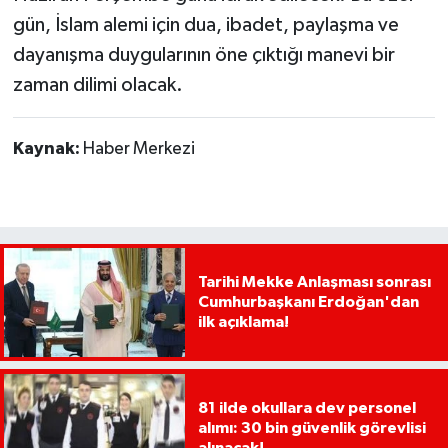
gün, İslam alemi için dua, ibadet, paylaşma ve
dayanışma duygularının öne çıktığı manevi bir
zaman dilimi olacak.
Kaynak:
Haber Merkezi
Tarihi Mekke Anlaşması sonrası
Cumhurbaşkanı Erdoğan'dan
ilk açıklama!
81 ilde okullara dev personel
alımı: 30 bin güvenlik görevlisi
alınacak!