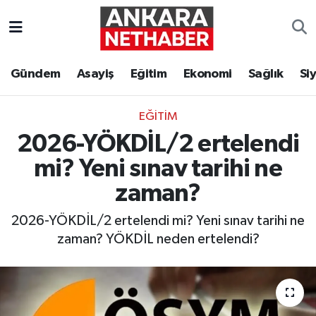
Asayiş
Ankara Hava Durumu
Gündem
Asayiş
Eğitim
Ekonomi
Sağlık
Si
Duyurular
Ankara Trafik Yoğunluk Haritası
EĞITIM
Eğitim
Süper Lig Puan Durumu ve Fikstür
2026-YÖKDİL/2 ertelendi
Ekonomi
Tüm Manşetler
mi? Yeni sınav tarihi ne
zaman?
Gündem
Son Dakika Haberleri
2026-YÖKDİL/2 ertelendi mi? Yeni sınav tarihi ne
Kim Kimdir Nereli
Haber Arşivi
zaman? YÖKDİL neden ertelendi?
Resmi İlanlar
Sağlık