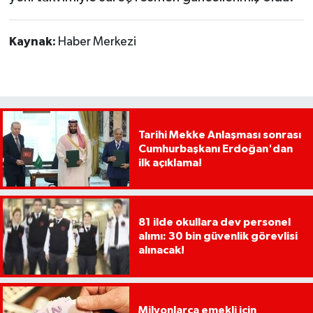
Kaynak:
Haber Merkezi
Tarihi Mekke Anlaşması sonrası
Cumhurbaşkanı Erdoğan'dan
ilk açıklama!
81 ilde okullara dev personel
alımı: 30 bin güvenlik görevlisi
alınacak!
Milyonlarca emekli için