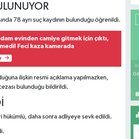
BULUNUYOR
ında 78 ayrı suç kaydının bulunduğu öğrenildi.
adam evinden camiye gitmek için çıktı,
medi! Feci kaza kamerada
e
İM
04
duğuna ilişkin resmi açıklama yapılmazken,
cezası bulunduğu bildirildi.
İ
i hükümlü, daha sonra adliyeye sevk edildi.
i.