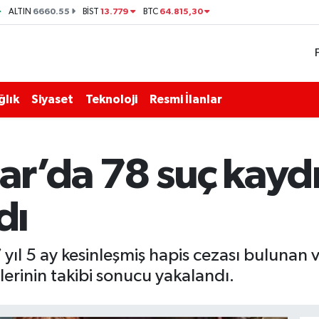
6660.55
13.779
64.815,30
ALTIN
BİST
BTC
ğlık
Siyaset
Teknoloji
Resmi İlanlar
ar’da 78 suç kayd
dı
ıl 5 ay kesinleşmiş hapis cezası bulunan 
iplerinin takibi sonucu yakalandı.