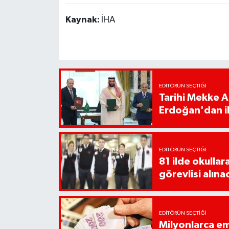
Kaynak:
İHA
EDITÖRÜN SEÇTIĞI
Tarihi Mekke 
Erdoğan'dan il
EDITÖRÜN SEÇTIĞI
81 ilde okullar
görevlisi alına
EDITÖRÜN SEÇTIĞI
Milyonlarca em