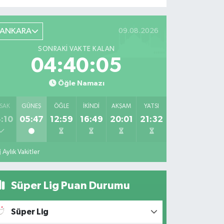
ANKARA
09.08.2026
SONRAKI VAKTE KALAN
04:40:04
Öğle Namazı
SAK
GÜNEŞ
ÖĞLE
İKINDI
AKŞAM
YATSI
:10
05:47
12:59
16:49
20:01
21:32
Aylık Vakitler
Süper Lig Puan Durumu
Süper Lig