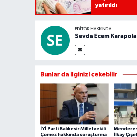
yatırıldı
EDITÖR HAKKINDA
Sevda Ecem Karapola
Bunlar da ilginizi çekebilir
İYİ Parti Balıkesir Milletvekili
Menderes 
Çömez hakkında soruşturma
İlkay Çiç