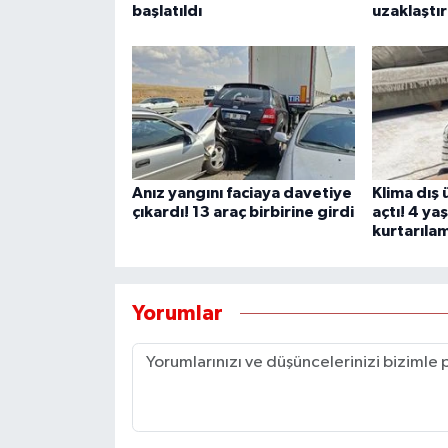
başlatıldı
uzaklaştır
Anız yangını faciaya davetiye
Klima dış 
çıkardı! 13 araç birbirine girdi
açtı! 4 ya
kurtarıla
Yorumlar