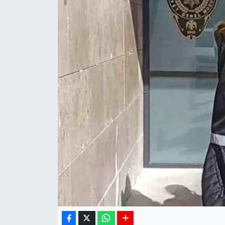
Siyaset
Spor
Teknoloji
Yaşam