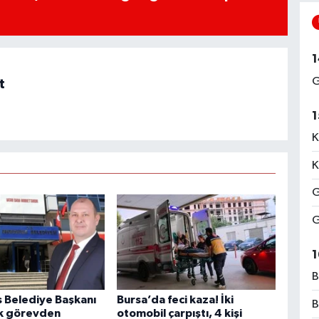
1
G
t
1
K
K
G
G
1
B
Belediye Başkanı
Bursa’da feci kaza! İki
B
ek görevden
otomobil çarpıştı, 4 kişi