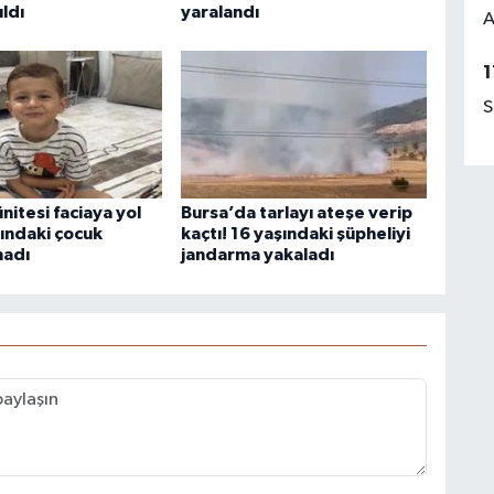
ıldı
yaralandı
A
1
S
ünitesi faciaya yol
Bursa’da tarlayı ateşe verip
şındaki çocuk
kaçtı! 16 yaşındaki şüpheliyi
madı
jandarma yakaladı