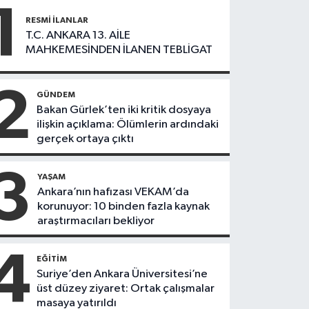
1
RESMI İLANLAR
T.C. ANKARA 13. AİLE
MAHKEMESİNDEN İLANEN TEBLİGAT
2
GÜNDEM
Bakan Gürlek’ten iki kritik dosyaya
ilişkin açıklama: Ölümlerin ardındaki
gerçek ortaya çıktı
3
YAŞAM
Ankara’nın hafızası VEKAM’da
korunuyor: 10 binden fazla kaynak
araştırmacıları bekliyor
4
EĞITIM
Suriye’den Ankara Üniversitesi’ne
üst düzey ziyaret: Ortak çalışmalar
masaya yatırıldı