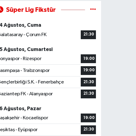
Süper Lig Fikstür
4 Ağustos, Cuma
alatasaray - Çorum FK
21:30
5 Ağustos, Cumartesi
onyaspor - Rizespor
19:00
asımpaşa - Trabzonspor
19:00
ençlerbirliği S.K. - Fenerbahçe
21:30
aziantep FK - Alanyaspor
21:30
6 Ağustos, Pazar
aşakşehir - Kocaelispor
19:00
eşiktaş - Eyüpspor
21:30