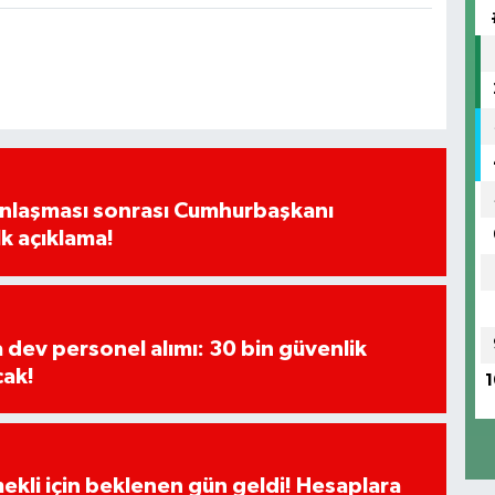
Anlaşması sonrası Cumhurbaşkanı
k açıklama!
a dev personel alımı: 30 bin güvenlik
cak!
1
ekli için beklenen gün geldi! Hesaplara