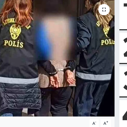
-
+
A
A