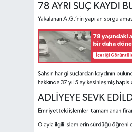
78 AYRI SUÇ KAYDI 
Yakalanan A.G.’nin yapılan sorgulamas
78 yaşındaki 
bir daha döne
İçeriği Görüntül
Şahsın hangi suçlardan kaydının bulun
hakkında 37 yıl 5 ay kesinleşmiş hapis 
ADLİYEYE SEVK EDİLD
Emniyetteki işlemleri tamamlanan firar
Olayla ilgili işlemlerin sürdüğü öğrenild