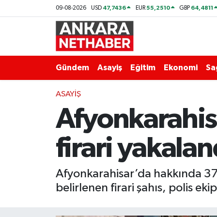
47,7436
55,2510
64,4811
09-08-2026
USD
EUR
GBP
Asayiş
Ankara Hava Durumu
Duyurular
Ankara Trafik Yoğunluk Haritası
Gündem
Asayiş
Eğitim
Ekonomi
Sa
Eğitim
Süper Lig Puan Durumu ve Fikstür
ASAYIŞ
Afyonkarahis
Ekonomi
Tüm Manşetler
Gündem
Son Dakika Haberleri
firari yakalan
Kim Kimdir Nereli
Haber Arşivi
Afyonkarahisar’da hakkında 37 y
Resmi İlanlar
belirlenen firari şahıs, polis ek
Sağlık