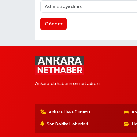
Gönder
Ankara'da haberin en net adresi
Ankara Hava Durumu
An
Son Dakika Haberleri
Ha