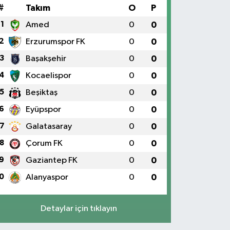
#
Takım
O
P
1
Amed
0
0
2
Erzurumspor FK
0
0
3
Başakşehir
0
0
4
Kocaelispor
0
0
5
Beşiktaş
0
0
6
Eyüpspor
0
0
7
Galatasaray
0
0
8
Çorum FK
0
0
9
Gaziantep FK
0
0
0
Alanyaspor
0
0
Detaylar için tıklayın