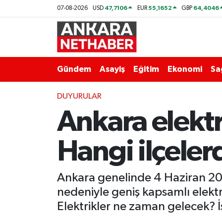
47,7106
55,1652
64,4046
07-08-2026
USD
EUR
GBP
Asayiş
Ankara Hava Durumu
Duyurular
Ankara Trafik Yoğunluk Haritası
Gündem
Asayiş
Eğitim
Ekonomi
Sa
Eğitim
Süper Lig Puan Durumu ve Fikstür
DUYURULAR
Ankara elektr
Ekonomi
Tüm Manşetler
Gündem
Son Dakika Haberleri
Hangi ilçeler
Kim Kimdir Nereli
Haber Arşivi
Ankara genelinde 4 Haziran 202
Resmi İlanlar
nedeniyle geniş kapsamlı elektri
Elektrikler ne zaman gelecek? İ
Sağlık