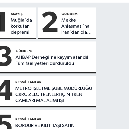
1
2
ASAYIŞ
GÜNDEM
Muğla'da
Mekke
korkutan
Anlaşması'na
deprem!
İran'dan olay
tepki:
"Politikalarınızı
3
düzeltin"
GÜNDEM
AHBAP Derneği'ne kayyım atandı!
Tüm faaliyetleri durduruldu
4
RESMI İLANLAR
METRO İŞLETME ŞUBE MÜDÜRLÜĞÜ
CRRC ZELC TRENLERİ İÇİN TREN
CAMLARI MAL ALIMI İŞİ
5
RESMI İLANLAR
BORDÜR VE KİLİT TAŞI SATIN