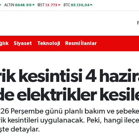
6648.99
13.773
65.130,04
ALTIN
BİST
BTC
ğlık
Siyaset
Teknoloji
Resmi İlanlar
ik kesintisi 4 haz
de elektrikler kesi
6 Perşembe günü planlı bakım ve şebeke i
k kesintileri uygulanacak. Peki, hangi ileç
şte detaylar.