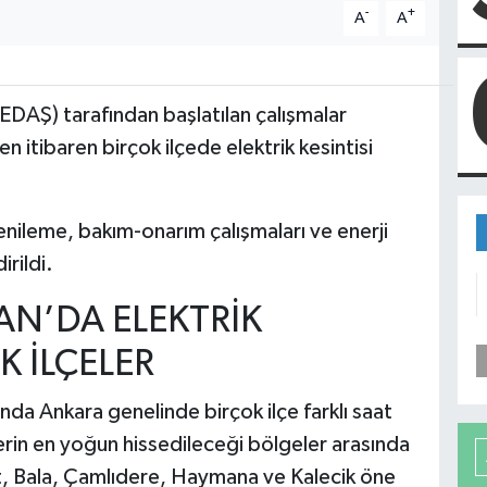
-
+
A
A
 EDAŞ
) tarafından başlatılan çalışmalar
 itibaren birçok ilçede elektrik kesintisi
enileme, bakım-onarım çalışmaları ve enerji
irildi.
AN’DA ELEKTRİK
K İLÇELER
mında
Ankara
genelinde birçok ilçe farklı saat
ilerin en yoğun hissedileceği bölgeler arasında
, Bala, Çamlıdere, Haymana ve Kalecik öne