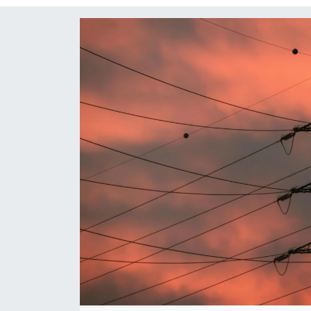
Siyaset
Spor
Teknoloji
Yaşam