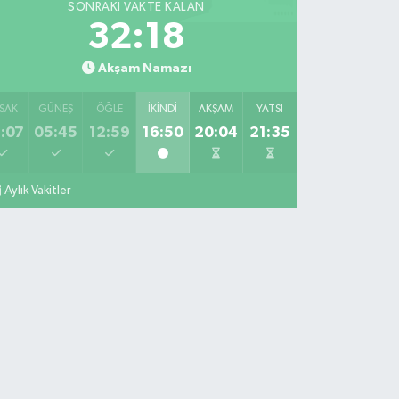
SONRAKI VAKTE KALAN
32:17
Akşam Namazı
SAK
GÜNEŞ
ÖĞLE
İKINDI
AKŞAM
YATSI
:07
05:45
12:59
16:50
20:04
21:35
Aylık Vakitler