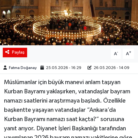
Siyaset
Spor
Teknoloji
Paylaş
-
+
A
A
Yaşam
Fatma Doğanay
25.05.2026 - 16:29
26.05.2026 - 14:09
Müslümanlar için büyük manevi anlam taşıyan
Kurban Bayramı yaklaşırken, vatandaşlar bayram
namazı saatlerini araştırmaya başladı. Özellikle
başkentte yaşayan vatandaşlar “Ankara’da
Kurban Bayramı namazı saat kaçta?” sorusuna
yanıt arıyor. Diyanet İşleri Başkanlığı tarafından
yayımlanan 2026 bayram namazı vakitlerine göre