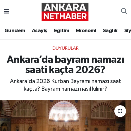
Asayiş
Ankara Hava Durumu
Gündem
Asayiş
Eğitim
Ekonomi
Sağlık
Si
Duyurular
Ankara Trafik Yoğunluk Haritası
DUYURULAR
Eğitim
Süper Lig Puan Durumu ve Fikstür
Ankara’da bayram namazı
Ekonomi
Tüm Manşetler
saati kaçta 2026?
Ankara’da 2026 Kurban Bayramı namazı saat
Gündem
Son Dakika Haberleri
kaçta? Bayram namazı nasıl kılınır?
Kim Kimdir Nereli
Haber Arşivi
Resmi İlanlar
Sağlık