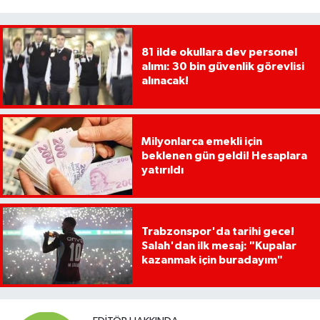
81 ilde okullara dev personel
alımı: 30 bin güvenlik görevlisi
alınacak!
Milyonlarca emekli için
beklenen gün geldi! Hesaplara
yatırıldı
Trabzonspor'da tarihi gece!
Salah'dan ilk mesaj: "Kupalar
kazanmak için buradayım"