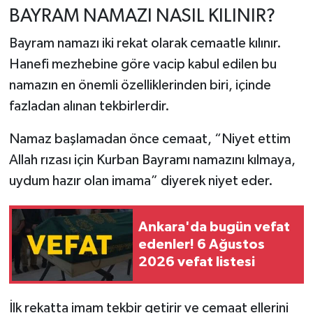
BAYRAM NAMAZI NASIL KILINIR?
Bayram namazı iki rekat olarak cemaatle kılınır.
Hanefi mezhebine göre vacip kabul edilen bu
namazın en önemli özelliklerinden biri, içinde
fazladan alınan tekbirlerdir.
Namaz başlamadan önce cemaat, “Niyet ettim
Allah rızası için Kurban Bayramı namazını kılmaya,
uydum hazır olan imama” diyerek niyet eder.
Ankara'da bugün vefat
edenler! 6 Ağustos
2026 vefat listesi
İlk rekatta imam tekbir getirir ve cemaat ellerini