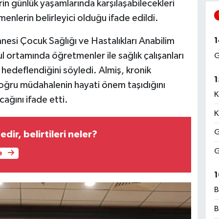
erin günlük yaşamlarında karşılaşabilecekleri
enlerin belirleyici olduğu ifade edildi.
esi Çocuk Sağlığı ve Hastalıkları Anabilim
1
l ortamında öğretmenler ile sağlık çalışanları
G
n hedeflendiğini söyledi. Almiş, kronik
1
 doğru müdahalenin hayati önem taşıdığını
K
acağını ifade etti.
K
G
edir, belirtileri neler?
G
e
1
B
B