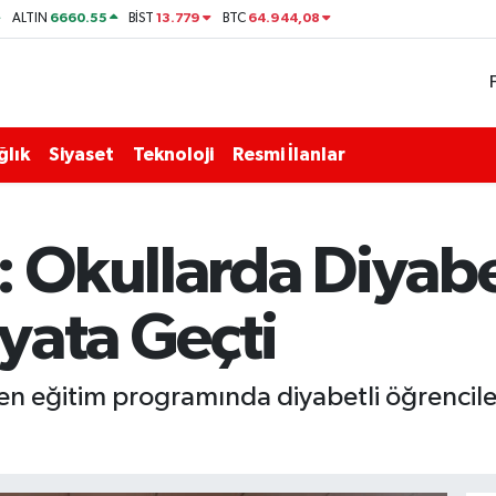
6660.55
13.779
64.944,08
ALTIN
BİST
BTC
ğlık
Siyaset
Teknoloji
Resmi İlanlar
: Okullarda Diyabe
yata Geçti
len eğitim programında diyabetli öğrencile