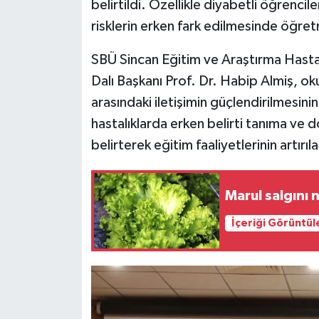
belirtildi. Özellikle diyabetli öğrencil
risklerin erken fark edilmesinde öğretm
SBÜ Sincan Eğitim ve Araştırma Hastan
Dalı Başkanı Prof. Dr. Habip Almiş, oku
arasındaki iletişimin güçlendirilmesini
hastalıklarda erken belirti tanıma ve
belirterek eğitim faaliyetlerinin artırıl
Marul salgını n
İçeriği Görüntül