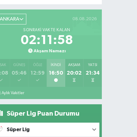
ANKARA
08.08.2026
SONRAKI VAKTE KALAN
02:11:56
Akşam Namazı
SAK
GÜNEŞ
ÖĞLE
İKINDI
AKŞAM
YATSI
:08
05:46
12:59
16:50
20:02
21:34
Aylık Vakitler
Süper Lig Puan Durumu
Süper Lig