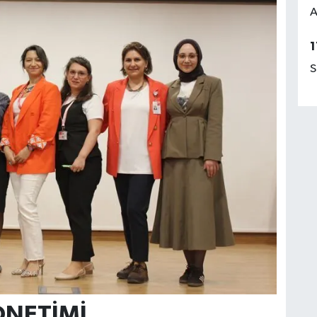
A
1
S
ÖNETİMİ