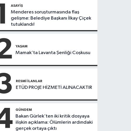
1
ASAYIŞ
Menderes soruşturmasında flaş
gelişme: Belediye Başkanı İlkay Çiçek
tutuklandı!
2
YAŞAM
Mamak’ta Lavanta Şenliği Coşkusu
3
RESMI İLANLAR
ETÜD PROJE HİZMETİ ALINACAKTIR
4
GÜNDEM
Bakan Gürlek’ten iki kritik dosyaya
ilişkin açıklama: Ölümlerin ardındaki
gerçek ortaya çıktı