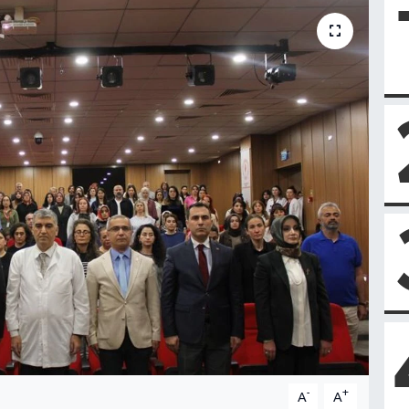
-
+
A
A