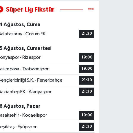
Süper Lig Fikstür
4 Ağustos, Cuma
alatasaray - Çorum FK
21:30
5 Ağustos, Cumartesi
onyaspor - Rizespor
19:00
asımpaşa - Trabzonspor
19:00
ençlerbirliği S.K. - Fenerbahçe
21:30
aziantep FK - Alanyaspor
21:30
6 Ağustos, Pazar
aşakşehir - Kocaelispor
19:00
eşiktaş - Eyüpspor
21:30