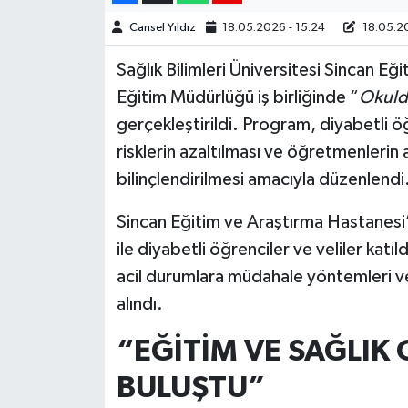
Cansel Yıldız
18.05.2026 - 15:24
18.05.20
Sağlık Bilimleri Üniversitesi Sincan Eği
Eğitim Müdürlüğü iş birliğinde “
Okulda
gerçekleştirildi. Program, diyabetli ö
risklerin azaltılması ve öğretmenleri
bilinçlendirilmesi amacıyla düzenlendi
Sincan Eğitim ve Araştırma Hastanes
ile diyabetli öğrenciler ve veliler kat
acil durumlara müdahale yöntemleri ve 
alındı.
“EĞİTİM VE SAĞLIK
BULUŞTU”