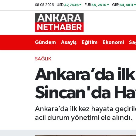
47,7436
55,2510
64,4811
08-08-2026
USD
EUR
GBP
Asayiş
Ankara Hava Durumu
Duyurular
Ankara Trafik Yoğunluk Haritası
Gündem
Asayiş
Eğitim
Ekonomi
Sa
Eğitim
Süper Lig Puan Durumu ve Fikstür
SAĞLIK
Ankara’da ilk
Ekonomi
Tüm Manşetler
Gündem
Son Dakika Haberleri
Sincan'da Ha
Kim Kimdir Nereli
Haber Arşivi
Ankara’da ilk kez hayata geçiri
Resmi İlanlar
acil durum yönetimi ele alındı.
Sağlık