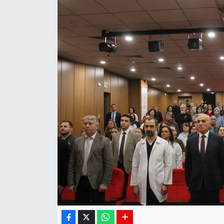
Siyaset
Spor
Teknoloji
Yaşam