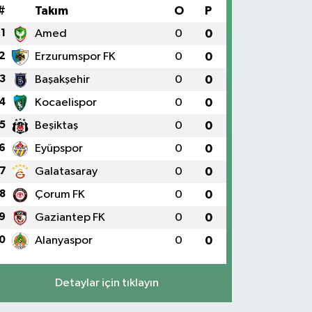
#
Takım
O
P
1
Amed
0
0
2
Erzurumspor FK
0
0
3
Başakşehir
0
0
4
Kocaelispor
0
0
5
Beşiktaş
0
0
6
Eyüpspor
0
0
7
Galatasaray
0
0
8
Çorum FK
0
0
9
Gaziantep FK
0
0
0
Alanyaspor
0
0
Detaylar için tıklayın