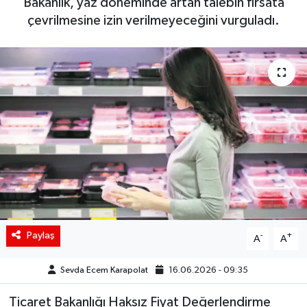
Bakanlık, yaz döneminde artan talebin fırsata
çevrilmesine izin verilmeyeceğini vurguladı.
Siyaset
Spor
Teknoloji
Yaşam
Paylaş
-
+
A
A
Sevda Ecem Karapolat
16.06.2026 - 09:35
Ticaret Bakanlığı Haksız Fiyat Değerlendirme