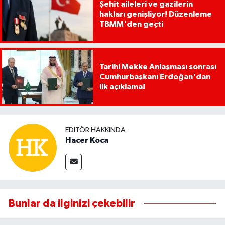
Şehit aileleri ve gazilerin
hakları genişliyor! Düzenleme
TBMM'den geçti
Tarihi Mekke Anlaşması sonrası
Cumhurbaşkanı Erdoğan'dan
ilk açıklama!
EDITÖR HAKKINDA
Hacer Koca
Bunlar da ilginizi çekebilir