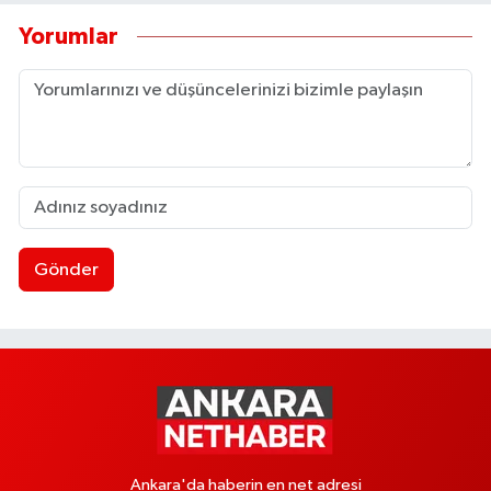
Yorumlar
Gönder
Ankara'da haberin en net adresi