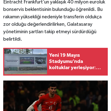
Eintracht Frankfurt’un yaklaşık 40 milyon euroluk
bonservis beklentisinin bulunduğu öğrenildi. Bu
rakamın yüksekliği nedeniyle transferin oldukça
zor olduğu değerlendirilirken, Galatasaray
yönetiminin şartları takip etmeyi sürdürdüğü
belirtildi.
Yeni 19 Mayıs
Stadyumu’nda
koltuklar yerleşiyor:
Ankara için 51 Bin 923
önerisi