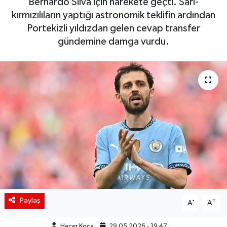
Bernardo Silva için harekete geçti. Sarı-
kırmızılıların yaptığı astronomik teklifin ardından
Siyaset
Portekizli yıldızdan gelen cevap transfer
gündemine damga vurdu.
Spor
Teknoloji
Yaşam
Paylaş
-
+
A
A
Hacer Koca
29.05.2026 - 19:47