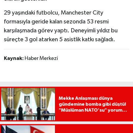
29 yaşındaki futbolcu, Manchester City
formasıyla geride kalan sezonda 53 resmi
karşılaşmada görev yaptı. Deneyimli yıldız bu
süreçte 3 gol atarken 5 asistlik katkı sağladı.
Kaynak:
Haber Merkezi
Mekke Anlaşması dünya
gündemine bomba gibi düştü!
"Müslüman NATO'su" yorumu
dikkat çekti