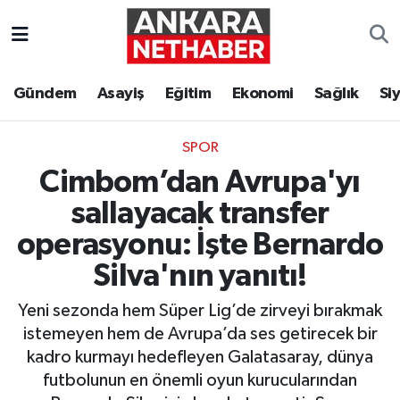
Asayiş
Ankara Hava Durumu
Gündem
Asayiş
Eğitim
Ekonomi
Sağlık
Si
Duyurular
Ankara Trafik Yoğunluk Haritası
SPOR
Eğitim
Süper Lig Puan Durumu ve Fikstür
Cimbom’dan Avrupa'yı
Ekonomi
Tüm Manşetler
sallayacak transfer
operasyonu: İşte Bernardo
Gündem
Son Dakika Haberleri
Silva'nın yanıtı!
Kim Kimdir Nereli
Haber Arşivi
Yeni sezonda hem Süper Lig’de zirveyi bırakmak
istemeyen hem de Avrupa’da ses getirecek bir
Resmi İlanlar
kadro kurmayı hedefleyen Galatasaray, dünya
futbolunun en önemli oyun kurucularından
Sağlık