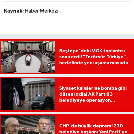
Kaynak:
Haber Merkezi
Beştepe'deki MGK toplantısı
sona erdi! "Terörsüz Türkiye"
hedefinde yeni aşama masada
Siyaset kulislerine bomba gibi
düşen iddia! AK Partili 3
belediyeye operasyon
yapılacak!
CHP'de büyük deprem! 230
belediye başkanı Yeni Parti'ye