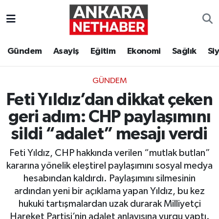
Asayiş
Ankara Hava Durumu
Gündem
Asayiş
Eğitim
Ekonomi
Sağlık
Si
Duyurular
Ankara Trafik Yoğunluk Haritası
GÜNDEM
Eğitim
Süper Lig Puan Durumu ve Fikstür
Feti Yıldız’dan dikkat çeken
Ekonomi
Tüm Manşetler
geri adım: CHP paylaşımını
sildi “adalet” mesajı verdi
Gündem
Son Dakika Haberleri
Feti Yıldız, CHP hakkında verilen “mutlak butlan”
Kim Kimdir Nereli
Haber Arşivi
kararına yönelik eleştirel paylaşımını sosyal medya
hesabından kaldırdı. Paylaşımını silmesinin
Resmi İlanlar
ardından yeni bir açıklama yapan Yıldız, bu kez
hukuki tartışmalardan uzak durarak Milliyetçi
Sağlık
Hareket Partisi’nin adalet anlayışına vurgu yaptı.