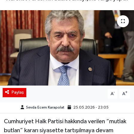
Siyaset
Spor
Teknoloji
Yaşam
Paylaş
-
+
A
A
Sevda Ecem Karapolat
25.05.2026 - 23:05
Cumhuriyet Halk Partisi hakkında verilen “mutlak
butlan” kararı siyasette tartışılmaya devam