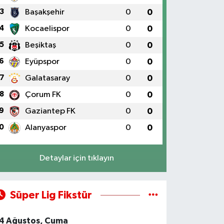
3
Başakşehir
0
0
4
Kocaelispor
0
0
5
Beşiktaş
0
0
6
Eyüpspor
0
0
7
Galatasaray
0
0
8
Çorum FK
0
0
9
Gaziantep FK
0
0
0
Alanyaspor
0
0
Detaylar için tıklayın
Süper Lig Fikstür
4 Ağustos, Cuma