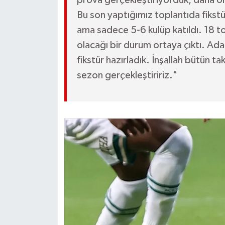
prova gerçekleştiriyorduk, daha ö
Bu son yaptığımız toplantıda fikst
ama sadece 5-6 kulüp katıldı. 18 to
olacağı bir durum ortaya çıktı. Ada
fikstür hazırladık. İnşallah bütün ta
sezon gerçekleştiririz."