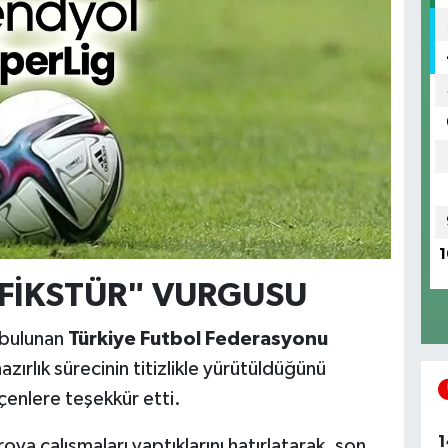
1
 FİKSTÜR" VURGUSU
a bulunan
Türkiye Futbol Federasyonu
hazırlık sürecinin titizlikle yürütüldüğünü
enlere teşekkür etti.
1
a çalışmaları yaptıklarını hatırlatarak, son