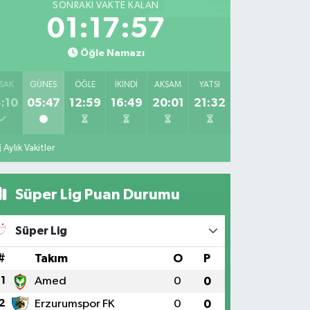
SONRAKI VAKTE KALAN
01:17:56
Öğle Namazı
SAK
GÜNEŞ
ÖĞLE
İKINDI
AKŞAM
YATSI
:10
05:47
12:59
16:49
20:01
21:32
Aylık Vakitler
Süper Lig Puan Durumu
Süper Lig
#
Takım
O
P
1
Amed
0
0
2
Erzurumspor FK
0
0