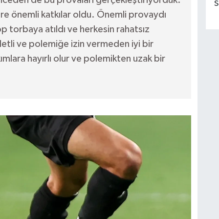
nceden de bu provaları gerçekleştiriyorduk.
S
üre önemli katkılar oldu. Önemli provaydı
p torbaya atıldı ve herkesin rahatsız
letli ve polemiğe izin vermeden iyi bir
kımlara hayırlı olur ve polemikten uzak bir