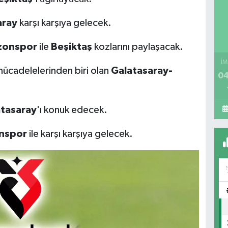
aray
karşı karşıya gelecek.
zonspor
ile
Beşiktaş
kozlarını paylaşacak.
İM
ücadelelerinden biri olan
Galatasaray-
04
tasaray
'ı konuk edecek.
nspor
ile karşı karşıya gelecek.