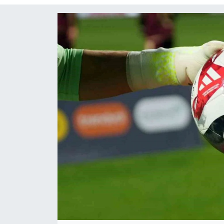
Siyaset
Spor
Teknoloji
Yaşam