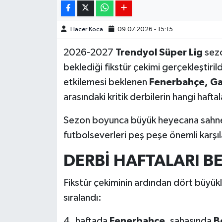
Hacer Koca
09.07.2026 - 15:15
2026-2027
Trendyol Süper Lig
sezo
beklediği fikstür çekimi gerçekleştiri
etkilemesi beklenen
Fenerbahçe, Ga
arasındaki kritik derbilerin hangi haft
Sezon boyunca büyük heyecana sahne ol
futbolseverleri peş peşe önemli karşı
DERBİ HAFTALARI BE
Fikstür çekiminin ardından dört büyükl
sıralandı:
4. haftada
Fenerbahçe
, sahasında
B