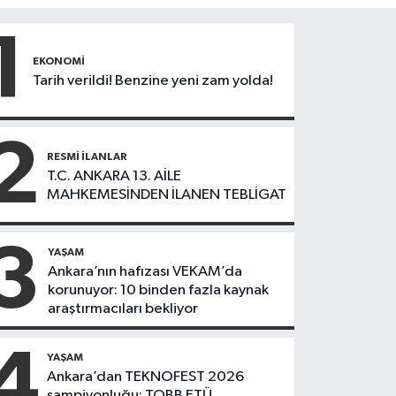
1
EKONOMI
Tarih verildi! Benzine yeni zam yolda!
2
RESMI İLANLAR
T.C. ANKARA 13. AİLE
MAHKEMESİNDEN İLANEN TEBLİGAT
3
YAŞAM
Ankara’nın hafızası VEKAM’da
korunuyor: 10 binden fazla kaynak
araştırmacıları bekliyor
4
YAŞAM
Ankara’dan TEKNOFEST 2026
şampiyonluğu: TOBB ETÜ