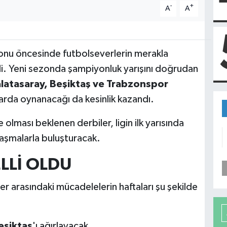
-
+
A
A
nu öncesinde futbolseverlerin merakla
ldi. Yeni sezonda şampiyonluk yarışını doğrudan
latasaray, Beşiktaş ve Trabzonspor
alarda oynanacağı da kesinlik kazandı.
ması beklenen derbiler, ligin ilk yarısında
laşmalarla buluşturacak.
LLİ OLDU
er arasındaki mücadelelerin haftaları şu şekilde
eşiktaş
'ı ağırlayacak.