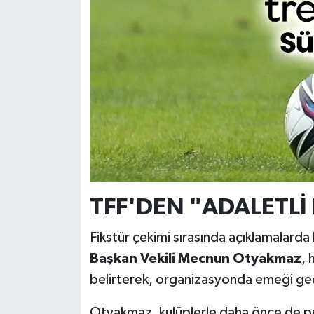
TFF'DEN "ADALETLİ
Fikstür çekimi sırasında açıklamalard
Başkan Vekili Mecnun Otyakmaz
, 
belirterek, organizasyonda emeği geç
Otyakmaz, kulüplerle daha önce de prov