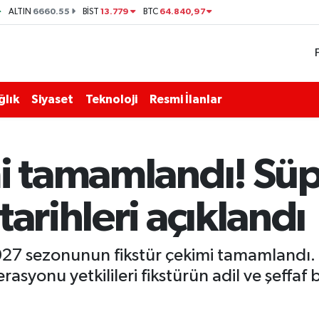
6660.55
13.779
64.840,97
ALTIN
BİST
BTC
ğlık
Siyaset
Teknoloji
Resmi İlanlar
mi tamamlandı! Süp
tarihleri açıklandı
7 sezonunun fikstür çekimi tamamlandı. Y
rasyonu yetkilileri fikstürün adil ve şeffaf