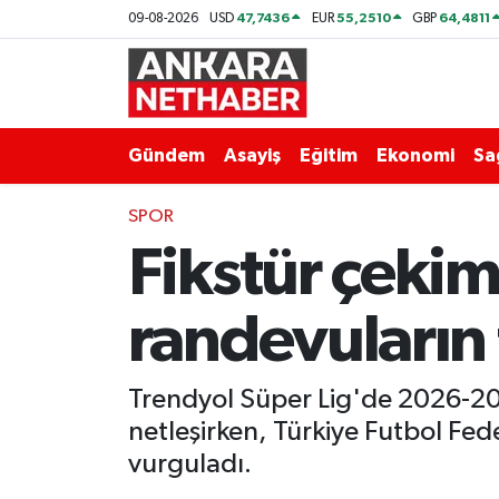
47,7436
55,2510
64,4811
09-08-2026
USD
EUR
GBP
Asayiş
Ankara Hava Durumu
Duyurular
Ankara Trafik Yoğunluk Haritası
Gündem
Asayiş
Eğitim
Ekonomi
Sa
Eğitim
Süper Lig Puan Durumu ve Fikstür
SPOR
Fikstür çeki
Ekonomi
Tüm Manşetler
Gündem
Son Dakika Haberleri
randevuların 
Kim Kimdir Nereli
Haber Arşivi
Trendyol Süper Lig'de 2026-202
Resmi İlanlar
netleşirken, Türkiye Futbol Fede
vurguladı.
Sağlık