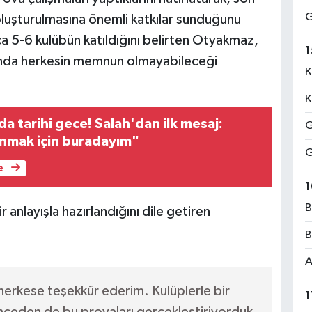
G
 oluşturulmasına önemli katkılar sunduğunu
ca 5-6 kulübün katıldığını belirten Otyakmaz,
1
sında herkesin memnun olmayabileceği
K
.
K
 tarihi gece! Salah'dan ilk mesaj:
G
nmak için buradayım"
G
e
1
B
r anlayışla hazırlandığını dile getiren
B
A
erkese teşekkür ederim. Kulüplerle bir
1