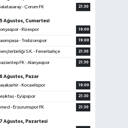
alatasaray - Çorum FK
21:30
5 Ağustos, Cumartesi
onyaspor - Rizespor
19:00
asımpaşa - Trabzonspor
19:00
ençlerbirliği S.K. - Fenerbahçe
21:30
aziantep FK - Alanyaspor
21:30
6 Ağustos, Pazar
aşakşehir - Kocaelispor
19:00
eşiktaş - Eyüpspor
21:30
med - Erzurumspor FK
21:30
7 Ağustos, Pazartesi