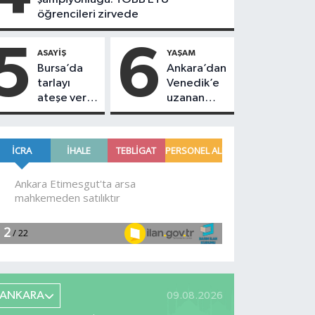
öğrencileri zirvede
5
6
ASAYIŞ
YAŞAM
Bursa’da
Ankara’dan
tarlayı
Venedik’e
ateşe verip
uzanan
kaçtı! 16
başarı
yaşındaki
şüpheliyi
jandarma
yakaladı
ANKARA
09.08.2026