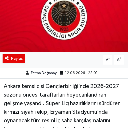
Siyaset
Spor
Teknoloji
Yaşam
Paylaş
-
+
A
A
Fatma Doğanay
12.06.2026 - 23:01
Ankara temsilcisi Gençlerbirliği’nde 2026-2027
sezonu öncesi taraftarları heyecanlandıran
gelişme yaşandı. Süper Lig hazırlıklarını sürdüren
kırmızı-siyahlı ekip, Eryaman Stadyumu’nda
oynanacak tüm resmi iç saha karşılaşmalarını