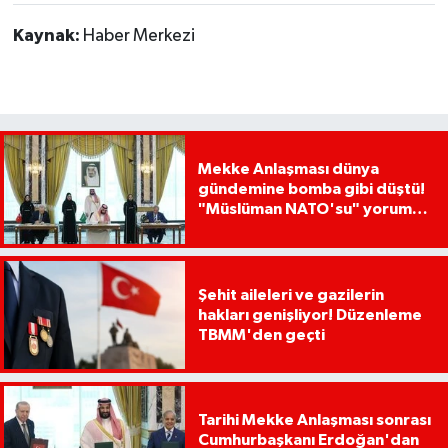
Kaynak:
Haber Merkezi
Mekke Anlaşması dünya
gündemine bomba gibi düştü!
"Müslüman NATO'su" yorumu
dikkat çekti
Şehit aileleri ve gazilerin
hakları genişliyor! Düzenleme
TBMM'den geçti
Tarihi Mekke Anlaşması sonrası
Cumhurbaşkanı Erdoğan'dan