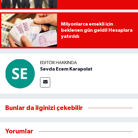
Milyonlarca emekli için
beklenen gün geldi! Hesaplara
yatırıldı
EDITÖR HAKKINDA
Sevda Ecem Karapolat
Bunlar da ilginizi çekebilir
Yorumlar