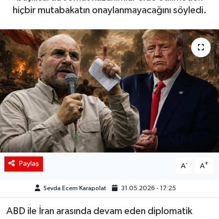
hiçbir mutabakatın onaylanmayacağını söyledi.
Siyaset
Spor
Teknoloji
Yaşam
Paylaş
-
+
A
A
Sevda Ecem Karapolat
31.05.2026 - 17:25
ABD ile İran arasında devam eden diplomatik