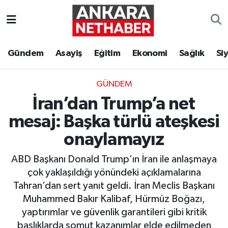
Asayiş
Ankara Hava Durumu
Gündem
Asayiş
Eğitim
Ekonomi
Sağlık
Si
Duyurular
Ankara Trafik Yoğunluk Haritası
GÜNDEM
Eğitim
Süper Lig Puan Durumu ve Fikstür
İran’dan Trump’a net
Ekonomi
Tüm Manşetler
mesaj: Başka türlü ateşkesi
onaylamayız
Gündem
Son Dakika Haberleri
ABD Başkanı Donald Trump’ın İran ile anlaşmaya
Kim Kimdir Nereli
Haber Arşivi
çok yaklaşıldığı yönündeki açıklamalarına
Tahran’dan sert yanıt geldi. İran Meclis Başkanı
Resmi İlanlar
Muhammed Bakır Kalibaf, Hürmüz Boğazı,
yaptırımlar ve güvenlik garantileri gibi kritik
Sağlık
başlıklarda somut kazanımlar elde edilmeden