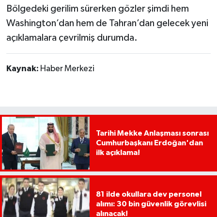
çözülecek
Bölgedeki gerilim sürerken gözler şimdi hem
Washington’dan hem de Tahran’dan gelecek yeni
açıklamalara çevrilmiş durumda.
Kaynak:
Haber Merkezi
Tarihi Mekke Anlaşması sonrası
Cumhurbaşkanı Erdoğan'dan
ilk açıklama!
81 ilde okullara dev personel
alımı: 30 bin güvenlik görevlisi
alınacak!