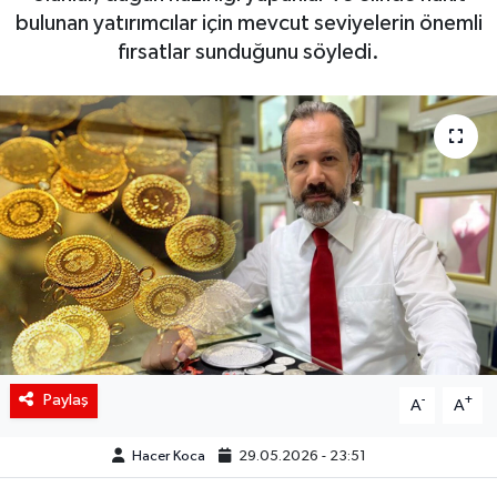
bulunan yatırımcılar için mevcut seviyelerin önemli
Siyaset
fırsatlar sunduğunu söyledi.
Spor
Teknoloji
Yaşam
Paylaş
-
+
A
A
Hacer Koca
29.05.2026 - 23:51