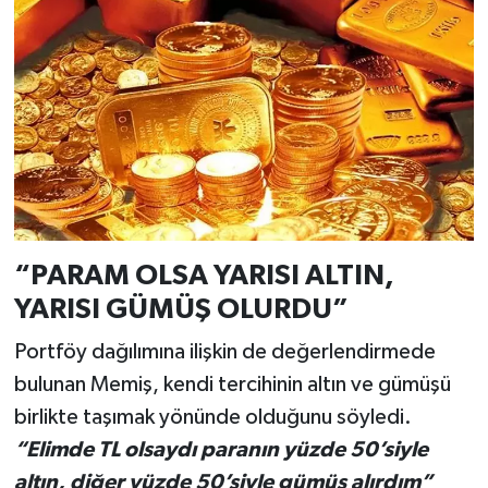
“PARAM OLSA YARISI ALTIN,
YARISI GÜMÜŞ OLURDU”
Portföy dağılımına ilişkin de değerlendirmede
bulunan Memiş, kendi tercihinin altın ve gümüşü
birlikte taşımak yönünde olduğunu söyledi.
“Elimde TL olsaydı paranın yüzde 50’siyle
altın, diğer yüzde 50’siyle gümüş alırdım”