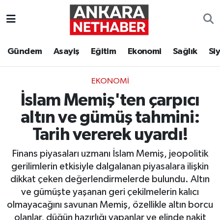
Asayiş
Ankara Hava Durumu
Gündem
Asayiş
Eğitim
Ekonomi
Sağlık
Si
Duyurular
Ankara Trafik Yoğunluk Haritası
EKONOMI
Eğitim
Süper Lig Puan Durumu ve Fikstür
İslam Memiş'ten çarpıcı
Ekonomi
Tüm Manşetler
altın ve gümüş tahmini:
Tarih vererek uyardı!
Gündem
Son Dakika Haberleri
Finans piyasaları uzmanı İslam Memiş, jeopolitik
Kim Kimdir Nereli
Haber Arşivi
gerilimlerin etkisiyle dalgalanan piyasalara ilişkin
dikkat çeken değerlendirmelerde bulundu. Altın
Resmi İlanlar
ve gümüşte yaşanan geri çekilmelerin kalıcı
olmayacağını savunan Memiş, özellikle altın borcu
Sağlık
olanlar, düğün hazırlığı yapanlar ve elinde nakit