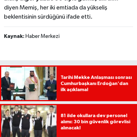
diyen Memiş, her iki emtiada da yükseliş
beklentisinin sürdüğünü ifade etti.
Kaynak:
Haber Merkezi
Tarihi Mekke Anlaşması sonrası
Cumhurbaşkanı Erdoğan'dan
ilk açıklama!
81 ilde okullara dev personel
alımı: 30 bin güvenlik görevlisi
alınacak!