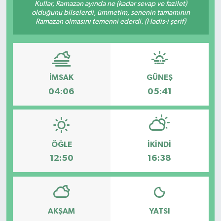
Kullar, Ramazan ayında ne (kadar sevap ve fazilet)
olduğunu bilselerdi, ümmetim, senenin tamamının
Siyaset
Ramazan olmasını temenni ederdi. (Hadis-i şerif)
Spor
Teknoloji
İMSAK
GÜNEŞ
04:06
05:41
Yaşam
ÖĞLE
İKINDI
12:50
16:38
AKŞAM
YATSI