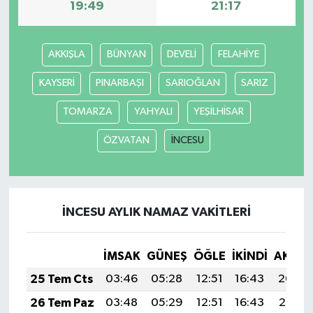
19:49
21:17
AKKIŞLA
BÜNYAN
DEVELİ
FELAHİYE
KAYSERİ
PINARBAŞI
SARIOĞLAN
SARIZ
TOMARZA
YAHYALI
YEŞİLHİSAR
ÖZVATAN
İNCESU
İNCESU AYLIK NAMAZ VAKITLERI
İMSAK
GÜNEŞ
ÖĞLE
İKINDI
AKŞA
25 Tem Cts
03:46
05:28
12:51
16:43
20:04
26 Tem Paz
03:48
05:29
12:51
16:43
20:03