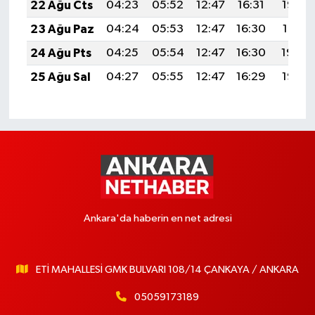
22 Ağu Cts
04:23
05:52
12:47
16:31
19:32
23 Ağu Paz
04:24
05:53
12:47
16:30
19:31
24 Ağu Pts
04:25
05:54
12:47
16:30
19:30
25 Ağu Sal
04:27
05:55
12:47
16:29
19:28
Ankara'da haberin en net adresi
ETİ MAHALLESİ GMK BULVARI 108/14 ÇANKAYA / ANKARA
05059173189