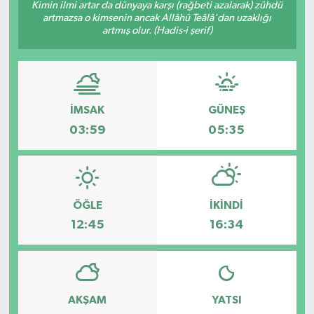
Kimin ilmi artar da dünyaya karşı (rağbeti azalarak) zühdü
artmazsa o kimsenin ancak Allâhü Teâlâ'dan uzaklığı
Siyaset
artmış olur. (Hadis-i şerif)
Spor
Teknoloji
İMSAK
GÜNEŞ
03:59
05:35
Yaşam
ÖĞLE
İKINDI
12:45
16:34
AKŞAM
YATSI