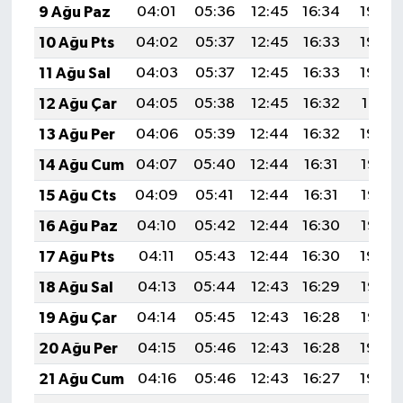
9 Ağu Paz
04:01
05:36
12:45
16:34
19:44
10 Ağu Pts
04:02
05:37
12:45
16:33
19:43
11 Ağu Sal
04:03
05:37
12:45
16:33
19:42
12 Ağu Çar
04:05
05:38
12:45
16:32
19:41
13 Ağu Per
04:06
05:39
12:44
16:32
19:40
14 Ağu Cum
04:07
05:40
12:44
16:31
19:38
15 Ağu Cts
04:09
05:41
12:44
16:31
19:37
16 Ağu Paz
04:10
05:42
12:44
16:30
19:36
17 Ağu Pts
04:11
05:43
12:44
16:30
19:34
18 Ağu Sal
04:13
05:44
12:43
16:29
19:33
19 Ağu Çar
04:14
05:45
12:43
16:28
19:32
20 Ağu Per
04:15
05:46
12:43
16:28
19:30
21 Ağu Cum
04:16
05:46
12:43
16:27
19:29