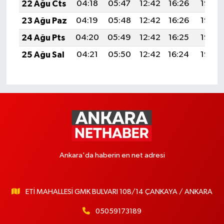
22 Ağu Cts
04:18
05:47
12:42
16:26
19:28
23 Ağu Paz
04:19
05:48
12:42
16:26
19:26
24 Ağu Pts
04:20
05:49
12:42
16:25
19:25
25 Ağu Sal
04:21
05:50
12:42
16:24
19:23
Ankara'da haberin en net adresi
ETİ MAHALLESİ GMK BULVARI 108/14 ÇANKAYA / ANKARA
05059173189