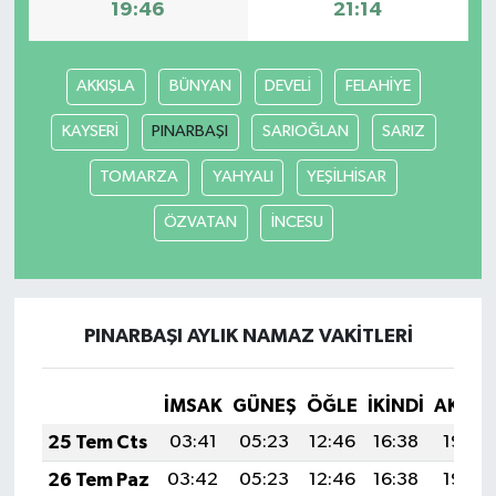
19:46
21:14
AKKIŞLA
BÜNYAN
DEVELİ
FELAHİYE
KAYSERİ
PINARBAŞI
SARIOĞLAN
SARIZ
TOMARZA
YAHYALI
YEŞİLHİSAR
ÖZVATAN
İNCESU
PINARBAŞI AYLIK NAMAZ VAKITLERI
İMSAK
GÜNEŞ
ÖĞLE
İKINDI
AKŞA
25 Tem Cts
03:41
05:23
12:46
16:38
19:59
26 Tem Paz
03:42
05:23
12:46
16:38
19:59