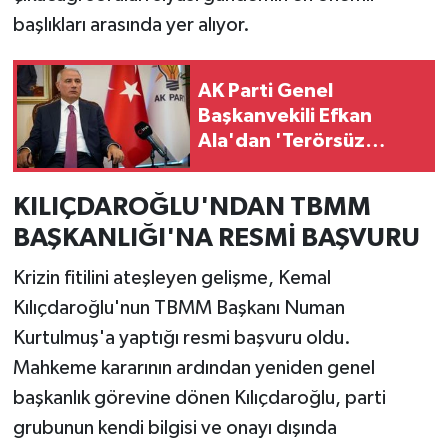
başlıkları arasında yer alıyor.
AK Parti Genel
Başkanvekili Efkan
Ala'dan 'Terörsüz
Türkiye' mesajı:
"Türkiye'yi
KILIÇDAROĞLU'NDAN TBMM
prangalarından
BAŞKANLIĞI'NA RESMİ BAŞVURU
kurtaracağız"
Krizin fitilini ateşleyen gelişme, Kemal
Kılıçdaroğlu'nun TBMM Başkanı Numan
Kurtulmuş'a yaptığı resmi başvuru oldu.
Mahkeme kararının ardından yeniden genel
başkanlık görevine dönen Kılıçdaroğlu, parti
grubunun kendi bilgisi ve onayı dışında