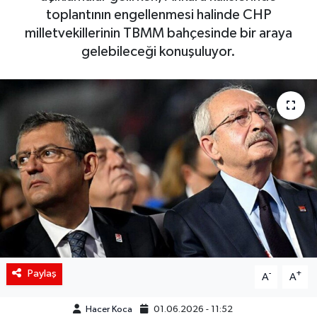
toplantının engellenmesi halinde CHP
Siyaset
milletvekillerinin TBMM bahçesinde bir araya
gelebileceği konuşuluyor.
Spor
Teknoloji
Yaşam
Paylaş
-
+
A
A
Hacer Koca
01.06.2026 - 11:52