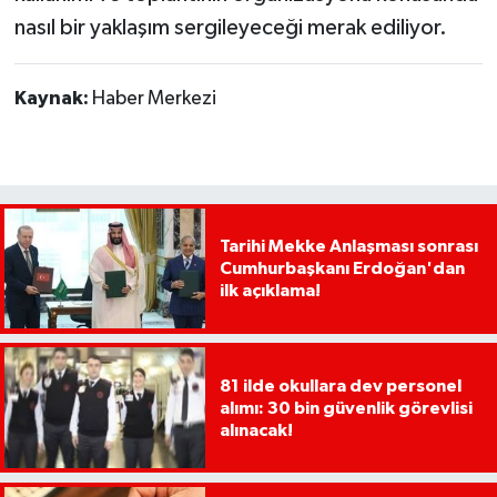
nasıl bir yaklaşım sergileyeceği merak ediliyor.
Kaynak:
Haber Merkezi
Tarihi Mekke Anlaşması sonrası
Cumhurbaşkanı Erdoğan'dan
ilk açıklama!
81 ilde okullara dev personel
alımı: 30 bin güvenlik görevlisi
alınacak!