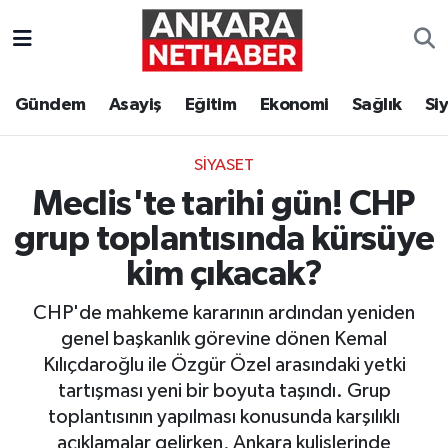
Asayiş
Ankara Hava Durumu
Gündem
Asayiş
Eğitim
Ekonomi
Sağlık
Si
Duyurular
Ankara Trafik Yoğunluk Haritası
SIYASET
Eğitim
Süper Lig Puan Durumu ve Fikstür
Meclis'te tarihi gün! CHP
Ekonomi
Tüm Manşetler
grup toplantısında kürsüye
kim çıkacak?
Gündem
Son Dakika Haberleri
CHP'de mahkeme kararının ardından yeniden
Kim Kimdir Nereli
Haber Arşivi
genel başkanlık görevine dönen Kemal
Kılıçdaroğlu ile Özgür Özel arasındaki yetki
Resmi İlanlar
tartışması yeni bir boyuta taşındı. Grup
toplantısının yapılması konusunda karşılıklı
Sağlık
açıklamalar gelirken, Ankara kulislerinde