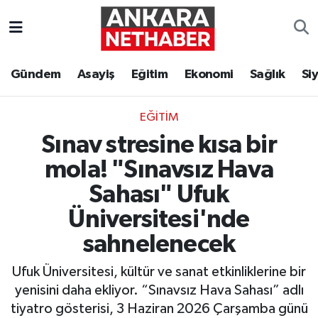
Asayiş
Ankara Hava Durumu
Gündem
Asayiş
Eğitim
Ekonomi
Sağlık
Si
Duyurular
Ankara Trafik Yoğunluk Haritası
EĞITIM
Eğitim
Süper Lig Puan Durumu ve Fikstür
Sınav stresine kısa bir
Ekonomi
Tüm Manşetler
mola! "Sınavsız Hava
Sahası" Ufuk
Gündem
Son Dakika Haberleri
Üniversitesi'nde
Kim Kimdir Nereli
Haber Arşivi
sahnelenecek
Ufuk Üniversitesi, kültür ve sanat etkinliklerine bir
Resmi İlanlar
yenisini daha ekliyor. “Sınavsız Hava Sahası” adlı
Sağlık
tiyatro gösterisi, 3 Haziran 2026 Çarşamba günü