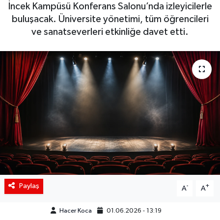
İncek Kampüsü Konferans Salonu’nda izleyicilerle
Siyaset
buluşacak. Üniversite yönetimi, tüm öğrencileri
ve sanatseverleri etkinliğe davet etti.
Spor
Teknoloji
Yaşam
Paylaş
-
+
A
A
Hacer Koca
01.06.2026 - 13:19