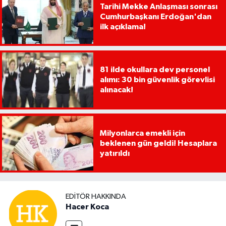
Tarihi Mekke Anlaşması sonrası
Cumhurbaşkanı Erdoğan'dan
ilk açıklama!
81 ilde okullara dev personel
alımı: 30 bin güvenlik görevlisi
alınacak!
Milyonlarca emekli için
beklenen gün geldi! Hesaplara
yatırıldı
EDITÖR HAKKINDA
Hacer Koca