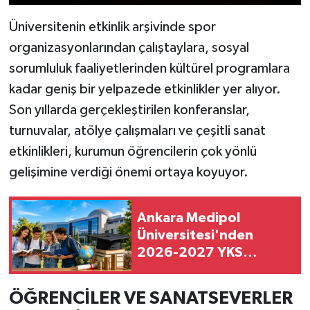
Üniversitenin etkinlik arşivinde spor
organizasyonlarından çalıştaylara, sosyal
sorumluluk faaliyetlerinden kültürel programlara
kadar geniş bir yelpazede etkinlikler yer alıyor.
Son yıllarda gerçekleştirilen konferanslar,
turnuvalar, atölye çalışmaları ve çeşitli sanat
etkinlikleri, kurumun öğrencilerin çok yönlü
gelişimine verdiği önemi ortaya koyuyor.
Ankara Medipol
Üniversitesi'nden
2026-2027 YKS
adaylarına dev burs
paketi
ÖĞRENCİLER VE SANATSEVERLER