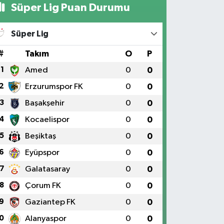
Süper Lig Puan Durumu
Süper Lig
#
Takım
O
P
1
Amed
0
0
2
Erzurumspor FK
0
0
3
Başakşehir
0
0
4
Kocaelispor
0
0
5
Beşiktaş
0
0
6
Eyüpspor
0
0
7
Galatasaray
0
0
8
Çorum FK
0
0
9
Gaziantep FK
0
0
0
Alanyaspor
0
0