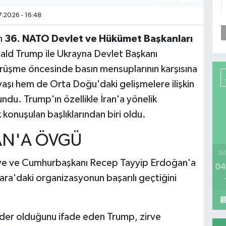
.2026 - 16:48
n
36. NATO Devlet ve Hükümet Başkanları
ld Trump ile Ukrayna Devlet Başkanı
örüşme öncesinde basın mensuplarının karşısına
şı hem de Orta Doğu'daki gelişmelere ilişkin
du. Trump'ın özellikle İran'a yönelik
k konuşulan başlıklarından biri oldu.
AN'A ÖVGÜ
İM
rkiye ve Cumhurbaşkanı Recep Tayyip Erdoğan'a
04
ra'daki organizasyonun başarılı geçtiğini
ider olduğunu ifade eden Trump, zirve