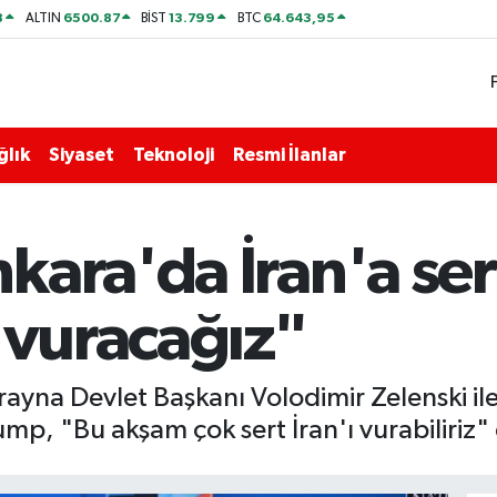
8
6500.87
13.799
64.643,95
ALTIN
BİST
BTC
ğlık
Siyaset
Teknoloji
Resmi İlanlar
kara'da İran'a ser
 vuracağız"
na Devlet Başkanı Volodimir Zelenski ile
ump, "Bu akşam çok sert İran'ı vurabiliriz"