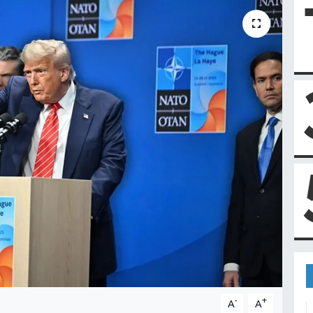
-
+
A
A