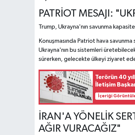
PATRİOT MESAJI: "UK
Trump, Ukrayna'nın savunma kapasitesin
Konuşmasında Patriot hava savunma s
Ukrayna'nın bu sistemleri üretebilecek 
sürerken, gelecekte ülkeyi ziyaret ede
Terörün 40 yıl
İletişim Başkan
İçeriği Görüntül
İRAN'A YÖNELİK SER
AĞIR VURACAĞIZ"