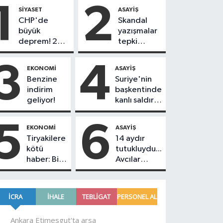
1
2
SIYASET
ASAYIŞ
CHP'de
Skandal
büyük
yazışmalar
deprem! 230
tepki
belediye
toplamıştı...
başkanı Yeni
Koray Beşli
3
4
EKONOMI
ASAYIŞ
Parti'ye
hakkında
Benzine
Suriye'nin
geçiyor
tutuklama
indirim
başkentinde
kararı
geliyor!
kanlı saldırı!
geldi!
Yolcu
otobüsünde
5
6
EKONOMI
ASAYIŞ
çok sayıda
Tiryakilere
14 aydır
ölü ve yaralı
kötü
tutukluydu...
var
haber: Bir
Avcılar
sigara
Belediye
grubuna
Başkanı
daha zam
Utku Caner
geldi!
Çankaya
tahliye
edildi!