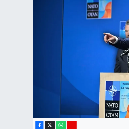
Siyaset
Spor
Teknoloji
Yaşam