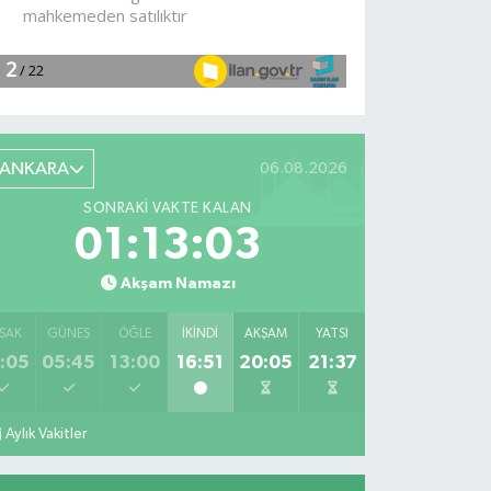
ANKARA
06.08.2026
SONRAKI VAKTE KALAN
01:13:02
Akşam Namazı
SAK
GÜNEŞ
ÖĞLE
İKINDI
AKŞAM
YATSI
:05
05:45
13:00
16:51
20:05
21:37
Aylık Vakitler