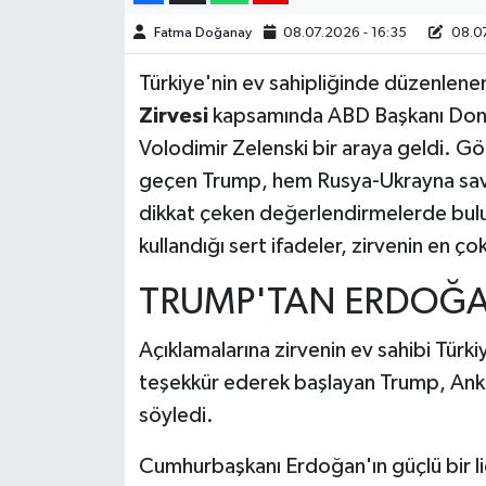
Fatma Doğanay
08.07.2026 - 16:35
08.07
Türkiye'nin ev sahipliğinde düzenlene
Zirvesi
kapsamında ABD Başkanı Dona
Volodimir Zelenski bir araya geldi. G
geçen Trump, hem Rusya-Ukrayna sava
dikkat çeken değerlendirmelerde bulun
kullandığı sert ifadeler, zirvenin en ço
TRUMP'TAN ERDOĞ
Açıklamalarına zirvenin ev sahibi Tü
teşekkür ederek başlayan Trump, Anka
söyledi.
Cumhurbaşkanı Erdoğan'ın güçlü bir l