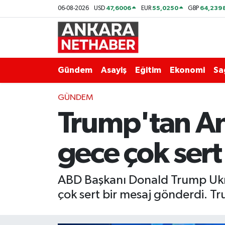
47,6006
55,0250
64,239
06-08-2026
USD
EUR
GBP
Asayiş
Ankara Hava Durumu
Duyurular
Ankara Trafik Yoğunluk Haritası
Gündem
Asayiş
Eğitim
Ekonomi
Sa
Eğitim
Süper Lig Puan Durumu ve Fikstür
GÜNDEM
Trump'tan An
Ekonomi
Tüm Manşetler
Gündem
Son Dakika Haberleri
gece çok sert
Kim Kimdir Nereli
Haber Arşivi
ABD Başkanı Donald Trump Ukray
Resmi İlanlar
çok sert bir mesaj gönderdi. Tr
Sağlık