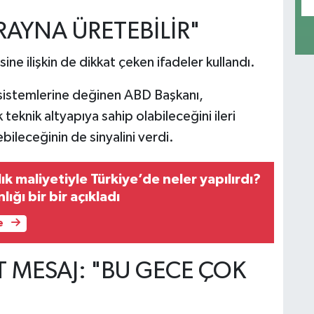
RAYNA ÜRETEBİLİR"
e ilişkin de dikkat çeken ifadeler kullandı.
istemlerine değinen ABD Başkanı,
teknik altyapıya sahip olabileceğini ileri
bileceğinin de sinyalini verdi.
lık maliyetiyle Türkiye’de neler yapılırdı?
lığı bir bir açıkladı
e
T MESAJ: "BU GECE ÇOK