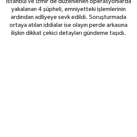
İstanbul ve İzmir’de düzenlenen operasyonlarda
yakalanan 4 şüpheli, emniyetteki işlemlerinin
Siyaset
ardından adliyeye sevk edildi. Soruşturmada
ortaya atılan iddialar ise olayın perde arkasına
Spor
ilişkin dikkat çekici detayları gündeme taşıdı.
Teknoloji
Yaşam