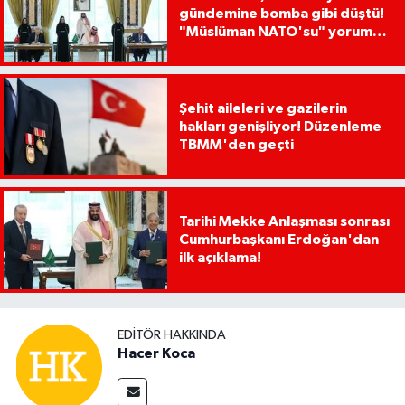
gündemine bomba gibi düştü!
"Müslüman NATO'su" yorumu
dikkat çekti
Şehit aileleri ve gazilerin
hakları genişliyor! Düzenleme
TBMM'den geçti
Tarihi Mekke Anlaşması sonrası
Cumhurbaşkanı Erdoğan'dan
ilk açıklama!
EDITÖR HAKKINDA
Hacer Koca