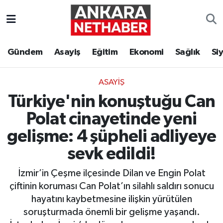
Asayiş
Ankara Hava Durumu
Gündem
Asayiş
Eğitim
Ekonomi
Sağlık
Si
Duyurular
Ankara Trafik Yoğunluk Haritası
ASAYIŞ
Eğitim
Süper Lig Puan Durumu ve Fikstür
Türkiye'nin konuştuğu Can
Ekonomi
Tüm Manşetler
Polat cinayetinde yeni
gelişme: 4 şüpheli adliyeye
Gündem
Son Dakika Haberleri
sevk edildi!
Kim Kimdir Nereli
Haber Arşivi
İzmir’in Çeşme ilçesinde Dilan ve Engin Polat
çiftinin koruması Can Polat’ın silahlı saldırı sonucu
Resmi İlanlar
hayatını kaybetmesine ilişkin yürütülen
soruşturmada önemli bir gelişme yaşandı.
Sağlık