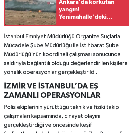
Ankara'da korkutan
yangın!
Yenimahalle'deki
alevler kontrol altına
alındı
İstanbul Emniyet Müdürlüğü Organize Suçlarla
Mücadele Şube Müdürlüğü ile İstihbarat Şube
Müdürlüğü’nün koordineli çalışması sonucunda
saldırıyla bağlantılı olduğu değerlendirilen kişilere
yönelik operasyonlar gerçekleştirildi.
İZMİR VE İSTANBUL’DA EŞ
ZAMANLI OPERASYONLAR
Polis ekiplerinin yürüttüğü teknik ve fiziki takip
çalışmaları kapsamında, cinayet olayını
gerçekleştirdiği ve öncesinde keşif