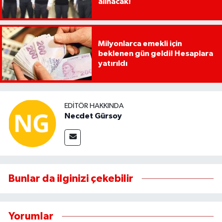
alınacak!
Milyonlarca emekli için
beklenen gün geldi! Hesaplara
yatırıldı
EDITÖR HAKKINDA
Necdet Gürsoy
Bunlar da ilginizi çekebilir
Yorumlar