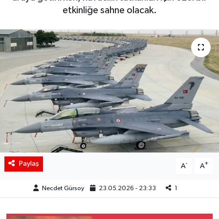
etkinliğe sahne olacak.
Siyaset
Spor
Teknoloji
Yaşam
Paylaş
-
+
A
A
Necdet Gürsoy
23.05.2026 - 23:33
1