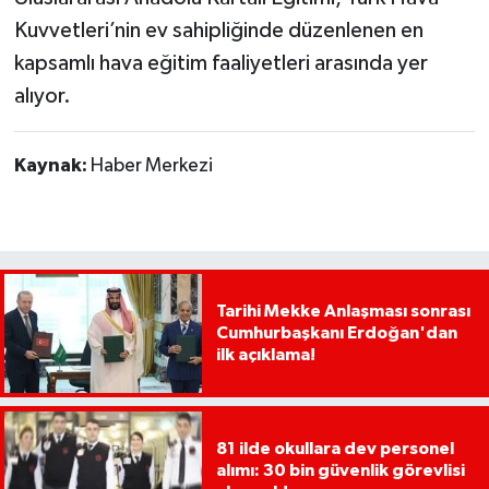
Kuvvetleri’nin ev sahipliğinde düzenlenen en
kapsamlı hava eğitim faaliyetleri arasında yer
alıyor.
Kaynak:
Haber Merkezi
Tarihi Mekke Anlaşması sonrası
Cumhurbaşkanı Erdoğan'dan
ilk açıklama!
81 ilde okullara dev personel
alımı: 30 bin güvenlik görevlisi