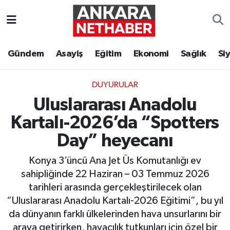
Asayiş
Ankara Hava Durumu
Gündem
Asayiş
Eğitim
Ekonomi
Sağlık
Si
Duyurular
Ankara Trafik Yoğunluk Haritası
DUYURULAR
Eğitim
Süper Lig Puan Durumu ve Fikstür
Uluslararası Anadolu
Ekonomi
Tüm Manşetler
Kartalı-2026’da “Spotters
Day” heyecanı
Gündem
Son Dakika Haberleri
Konya 3’üncü Ana Jet Üs Komutanlığı ev
Kim Kimdir Nereli
Haber Arşivi
sahipliğinde 22 Haziran – 03 Temmuz 2026
tarihleri arasında gerçekleştirilecek olan
Resmi İlanlar
“Uluslararası Anadolu Kartalı-2026 Eğitimi”, bu yıl
da dünyanın farklı ülkelerinden hava unsurlarını bir
Sağlık
araya getirirken, havacılık tutkunları için özel bir