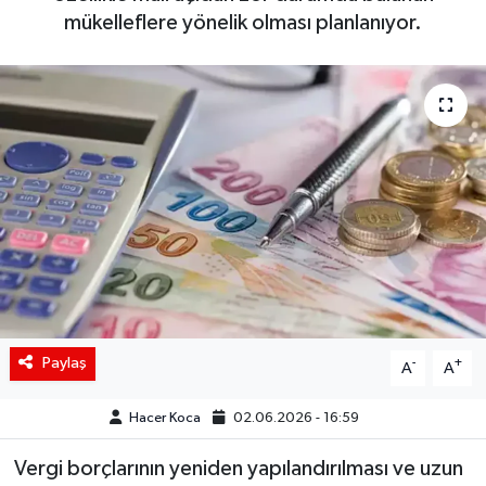
mükelleflere yönelik olması planlanıyor.
Siyaset
Spor
Teknoloji
Yaşam
Paylaş
-
+
A
A
Hacer Koca
02.06.2026 - 16:59
Vergi borçlarının yeniden yapılandırılması ve uzun