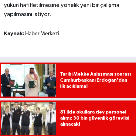
yükün hafifletilmesine yönelik yeni bir çalışma
yapılmasını istiyor.
Kaynak:
Haber Merkezi
Tarihi Mekke Anlaşması sonrası
Cumhurbaşkanı Erdoğan'dan
ilk açıklama!
81 ilde okullara dev personel
alımı: 30 bin güvenlik görevlisi
alınacak!