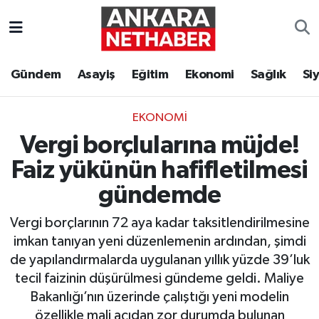
Asayiş
Ankara Hava Durumu
Gündem
Asayiş
Eğitim
Ekonomi
Sağlık
Si
Duyurular
Ankara Trafik Yoğunluk Haritası
EKONOMI
Eğitim
Süper Lig Puan Durumu ve Fikstür
Vergi borçlularına müjde!
Ekonomi
Tüm Manşetler
Faiz yükünün hafifletilmesi
gündemde
Gündem
Son Dakika Haberleri
Vergi borçlarının 72 aya kadar taksitlendirilmesine
Kim Kimdir Nereli
Haber Arşivi
imkan tanıyan yeni düzenlemenin ardından, şimdi
de yapılandırmalarda uygulanan yıllık yüzde 39’luk
Resmi İlanlar
tecil faizinin düşürülmesi gündeme geldi. Maliye
Bakanlığı’nın üzerinde çalıştığı yeni modelin
Sağlık
özellikle mali açıdan zor durumda bulunan