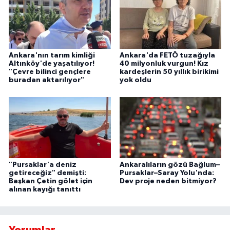
Ankara'nın tarım kimliği
Ankara'da FETÖ tuzağıyla
Altınköy'de yaşatılıyor!
40 milyonluk vurgun! Kız
"Çevre bilinci gençlere
kardeşlerin 50 yıllık birikimi
buradan aktarılıyor"
yok oldu
"Pursaklar'a deniz
Ankaralıların gözü Bağlum–
getireceğiz" demişti:
Pursaklar–Saray Yolu'nda:
Başkan Çetin gölet için
Dev proje neden bitmiyor?
alınan kayığı tanıttı