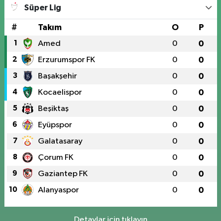
Süper Lig
#
Takım
O
P
1
Amed
0
0
2
Erzurumspor FK
0
0
3
Başakşehir
0
0
4
Kocaelispor
0
0
5
Beşiktaş
0
0
6
Eyüpspor
0
0
7
Galatasaray
0
0
8
Çorum FK
0
0
9
Gaziantep FK
0
0
10
Alanyaspor
0
0
Detaylar için tıklayın