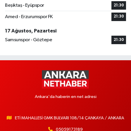
Beşiktaş - Eyüpspor
21:30
Amed - Erzurumspor FK
21:30
17 Ağustos, Pazartesi
Samsunspor - Göztepe
21:30
Ankara'da haberin en net adresi
ETİ MAHALLESİ GMK BULVARI 108/14 ÇANKAYA / ANKARA
05059173189