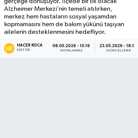
gerçeğe dönüşüyor. İlçede bir ilk olacak
Alzheimer Merkezi’nin temeli atılırken,
Siyaset
merkez hem hastaların sosyal yaşamdan
kopmamasını hem de bakım yükünü taşıyan
Spor
ailelerin desteklenmesini hedefliyor.
Teknoloji
HACER KOCA
08.05.2026 - 15:16
23.05.2026 - 18:00
EDITÖR
YAYINLANMA
GÜNCELLEME
Yaşam