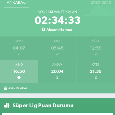
ANKARA
07.08.2026
SONRAKI VAKTE KALAN
02:34:32
Akşam Namazı
İMSAK
GÜNEŞ
ÖĞLE
04:07
05:45
12:59
İKINDI
AKŞAM
YATSI
16:50
20:04
21:35
Aylık Vakitler
Süper Lig Puan Durumu