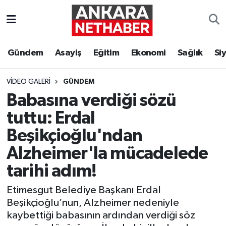
Asayiş
Ankara Hava Durumu
Gündem
Asayiş
Eğitim
Ekonomi
Sağlık
Si
Duyurular
Ankara Trafik Yoğunluk Haritası
VIDEO GALERI
GÜNDEM
Eğitim
Süper Lig Puan Durumu ve Fikstür
Babasına verdiği sözü
tuttu: Erdal
Ekonomi
Tüm Manşetler
Beşikçioğlu'ndan
Gündem
Son Dakika Haberleri
Alzheimer'la mücadelede
tarihi adım!
Kim Kimdir Nereli
Haber Arşivi
Etimesgut Belediye Başkanı Erdal
Resmi İlanlar
Beşikçioğlu’nun, Alzheimer nedeniyle
kaybettiği babasının ardından verdiği söz
Sağlık