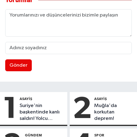
Yorumlar
Gönder
1
2
ASAYIŞ
ASAYIŞ
Suriye'nin
Muğla'da
başkentinde kanlı
korkutan
saldırı! Yolcu
deprem!
otobüsünde çok
sayıda ölü ve yaralı
GÜNDEM
SPOR