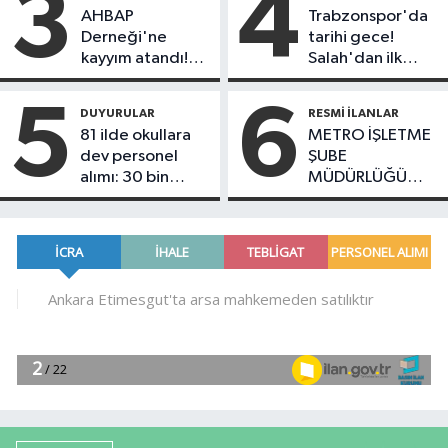
3
4
var
AHBAP
Trabzonspor'da
Derneği'ne
tarihi gece!
kayyım atandı!
Salah'dan ilk
Tüm faaliyetleri
mesaj: "Kupalar
durduruldu
kazanmak için
5
6
DUYURULAR
RESMI İLANLAR
buradayım"
81 ilde okullara
METRO İŞLETME
dev personel
ŞUBE
alımı: 30 bin
MÜDÜRLÜĞÜ
güvenlik görevlisi
CRRC ZELC
alınacak!
TRENLERİ İÇİN
TREN CAMLARI
MAL ALIMI İŞİ