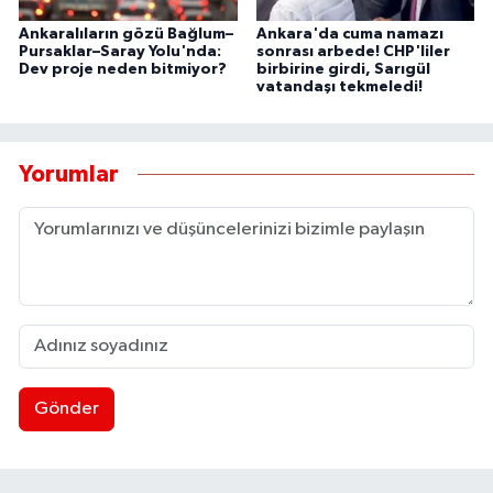
Ankaralıların gözü Bağlum–
Ankara'da cuma namazı
Pursaklar–Saray Yolu'nda:
sonrası arbede! CHP'liler
Dev proje neden bitmiyor?
birbirine girdi, Sarıgül
vatandaşı tekmeledi!
Yorumlar
Gönder