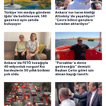
Türkiye'nin medya gündemi
Ankara'nın tarım kimliği
Iğdır'da belirlenecek: 140
Altınköy'de yaşatılıyor!
gazeteci aynı çatıda
"Çevre bilinci gençlere
buluşuyor
buradan aktarılıyor"
Ankara'da FETÖ tuzağıyla
"Pursaklar'a deniz
40 milyonluk vurgun! Kız
getireceğiz" demişti:
kardeşlerin 50 yıllık birikimi
Başkan Çetin gölet için
yok oldu
alınan kayığı tanıttı