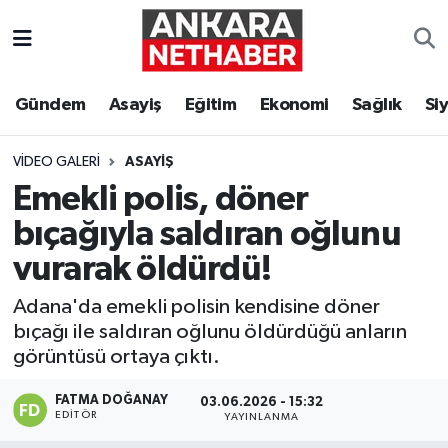
Asayiş
Ankara Hava Durumu
Gündem
Asayiş
Eğitim
Ekonomi
Sağlık
Si
Duyurular
Ankara Trafik Yoğunluk Haritası
VIDEO GALERI
ASAYIŞ
Eğitim
Süper Lig Puan Durumu ve Fikstür
Emekli polis, döner
bıçağıyla saldıran oğlunu
Ekonomi
Tüm Manşetler
vurarak öldürdü!
Gündem
Son Dakika Haberleri
Adana'da emekli polisin kendisine döner
bıçağı ile saldıran oğlunu öldürdüğü anların
Kim Kimdir Nereli
Haber Arşivi
görüntüsü ortaya çıktı.
Resmi İlanlar
FATMA DOĞANAY
03.06.2026 - 15:32
EDITÖR
YAYINLANMA
Sağlık