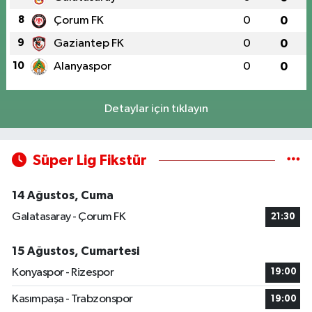
8
Çorum FK
0
0
9
Gaziantep FK
0
0
10
Alanyaspor
0
0
Detaylar için tıklayın
Süper Lig Fikstür
14 Ağustos, Cuma
Galatasaray - Çorum FK
21:30
15 Ağustos, Cumartesi
Konyaspor - Rizespor
19:00
Kasımpaşa - Trabzonspor
19:00