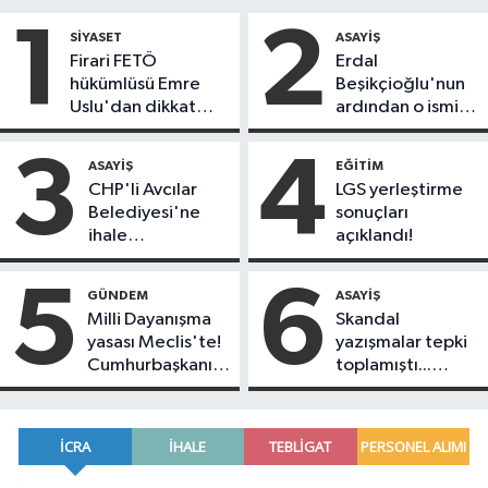
1
2
SIYASET
ASAYIŞ
Firari FETÖ
Erdal
hükümlüsü Emre
Beşikçioğlu'nun
Uslu'dan dikkat
ardından o ismin
çeken açıklamalar:
de kokain testi
"CHP'nin
pozitif çıktı!
3
4
ASAYIŞ
EĞITIM
bölünmesinde aktif
CHP'li Avcılar
LGS yerleştirme
rol oynadık"
Belediyesi'ne
sonuçları
ihale
açıklandı!
operasyonu: Çok
sayıda gözaltı
5
6
GÜNDEM
ASAYIŞ
var
Milli Dayanışma
Skandal
yasası Meclis'te!
yazışmalar tepki
Cumhurbaşkanı
toplamıştı...
Erdoğan'dan ilk
Koray Beşli
yorum geldi
hakkında
tutuklama kararı
geldi!