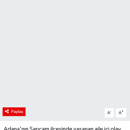
Siyaset
Spor
Teknoloji
Yaşam
Paylaş
-
+
A
A
Adana'nın Sarıçam ilçesinde yaşanan aile içi olay