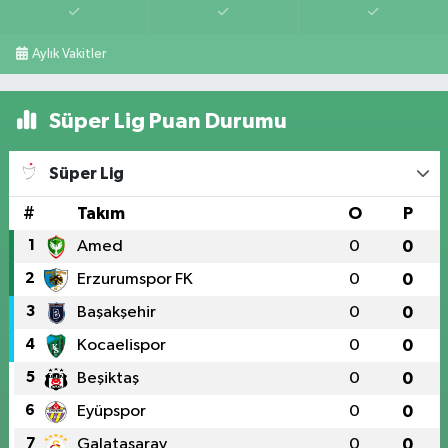
Aylık Vakitler
Süper Lig Puan Durumu
Süper Lig
#
Takım
O
P
1
Amed
0
0
2
Erzurumspor FK
0
0
3
Başakşehir
0
0
4
Kocaelispor
0
0
5
Beşiktaş
0
0
6
Eyüpspor
0
0
7
Galatasaray
0
0