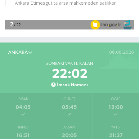
ANKARA
06.08.2026
SONRAKI VAKTE KALAN
22:02
İmsak Namazı
İMSAK
GÜNEŞ
ÖĞLE
04:05
05:45
13:00
İKINDI
AKŞAM
YATSI
16:51
20:05
21:37