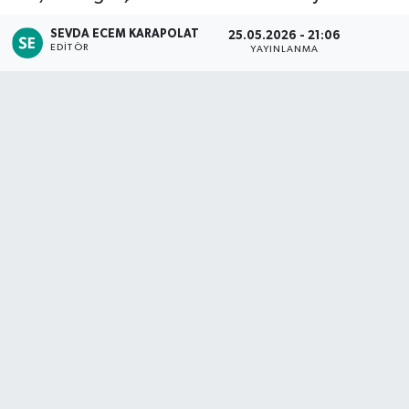
Siyaset
SEVDA ECEM KARAPOLAT
25.05.2026 - 21:06
EDITÖR
YAYINLANMA
Spor
Teknoloji
Yaşam