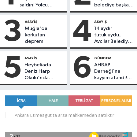
saldırı! Yolcu
belediye başkanı
otobüsünde çok
Yeni Parti'ye
sayıda ölü ve yaralı
geçiyor
3
4
ASAYIŞ
ASAYIŞ
var
Muğla'da
14 aydır
korkutan
tutukluydu...
deprem!
Avcılar Belediye
Başkanı Utku
Caner Çankaya
5
6
ASAYIŞ
GÜNDEM
tahliye edildi!
Heybeliada
AHBAP
Deniz Harp
Derneği'ne
Okulu'nda
kayyım atandı!
korkutan yangın!
Tüm faaliyetleri
Alevlere
durduruldu
müdahale devam
ediyor