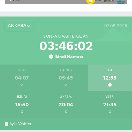
ANKARA
07.08.2026
SONRAKI VAKTE KALAN
03:46:01
İkindi Namazı
İMSAK
GÜNEŞ
ÖĞLE
04:07
05:45
12:59
İKINDI
AKŞAM
YATSI
16:50
20:04
21:35
Aylık Vakitler