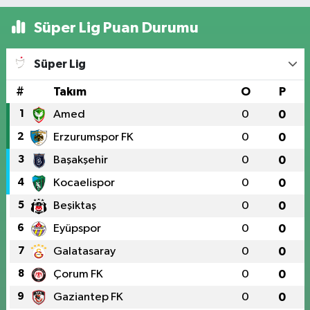
Süper Lig Puan Durumu
Süper Lig
#
Takım
O
P
1
Amed
0
0
2
Erzurumspor FK
0
0
3
Başakşehir
0
0
4
Kocaelispor
0
0
5
Beşiktaş
0
0
6
Eyüpspor
0
0
7
Galatasaray
0
0
8
Çorum FK
0
0
9
Gaziantep FK
0
0