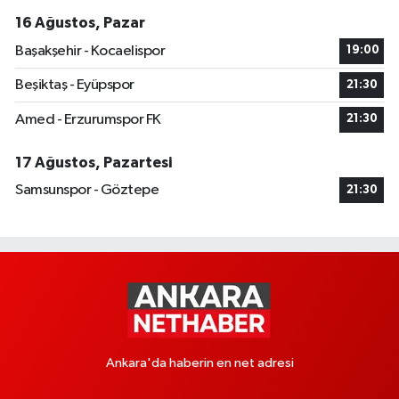
16 Ağustos, Pazar
Başakşehir - Kocaelispor
19:00
Beşiktaş - Eyüpspor
21:30
Amed - Erzurumspor FK
21:30
17 Ağustos, Pazartesi
Samsunspor - Göztepe
21:30
Ankara'da haberin en net adresi