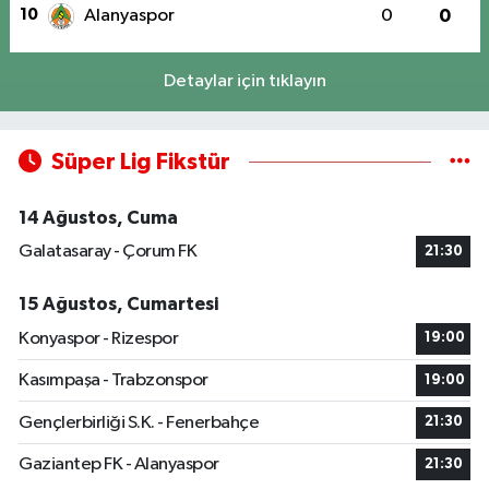
10
Alanyaspor
0
0
Detaylar için tıklayın
Süper Lig Fikstür
14 Ağustos, Cuma
Galatasaray - Çorum FK
21:30
15 Ağustos, Cumartesi
Konyaspor - Rizespor
19:00
Kasımpaşa - Trabzonspor
19:00
Gençlerbirliği S.K. - Fenerbahçe
21:30
Gaziantep FK - Alanyaspor
21:30