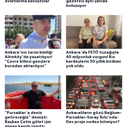
evlatlarına kavuştular
gazeteci aynı çatıda
buluşuyor
Ankara'nın tarım kimliği
Ankara'da FETÖ tuzağıyla
Altınköy'de yaşatılıyor!
40 milyonluk vurgun! Kız
"Çevre bilinci gençlere
kardeşlerin 50 yıllık birikimi
buradan aktarılıyor"
yok oldu
"Pursaklar'a deniz
Ankaralıların gözü Bağlum–
getireceğiz" demişti:
Pursaklar–Saray Yolu'nda:
Başkan Çetin gölet için
Dev proje neden bitmiyor?
alınan kayığı tanıttı