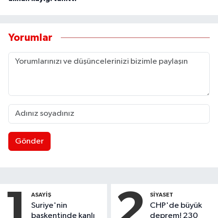
Yorumlar
Gönder
1
2
ASAYIŞ
SIYASET
Suriye'nin
CHP'de büyük
başkentinde kanlı
deprem! 230