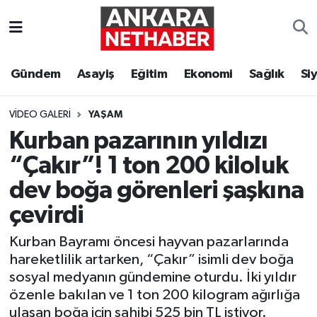
Asayiş
Ankara Hava Durumu
Gündem
Asayiş
Eğitim
Ekonomi
Sağlık
Si
Duyurular
Ankara Trafik Yoğunluk Haritası
VIDEO GALERI
YAŞAM
Eğitim
Süper Lig Puan Durumu ve Fikstür
Kurban pazarının yıldızı
“Çakır”! 1 ton 200 kiloluk
Ekonomi
Tüm Manşetler
dev boğa görenleri şaşkına
Gündem
Son Dakika Haberleri
çevirdi
Kim Kimdir Nereli
Haber Arşivi
Kurban Bayramı öncesi hayvan pazarlarında
hareketlilik artarken, “Çakır” isimli dev boğa
Resmi İlanlar
sosyal medyanın gündemine oturdu. İki yıldır
özenle bakılan ve 1 ton 200 kilogram ağırlığa
Sağlık
ulaşan boğa için sahibi 525 bin TL istiyor.