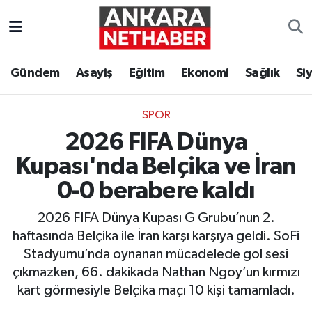
Asayiş
Ankara Hava Durumu
Gündem
Asayiş
Eğitim
Ekonomi
Sağlık
Si
Duyurular
Ankara Trafik Yoğunluk Haritası
SPOR
Eğitim
Süper Lig Puan Durumu ve Fikstür
2026 FIFA Dünya
Ekonomi
Tüm Manşetler
Kupası'nda Belçika ve İran
0-0 berabere kaldı
Gündem
Son Dakika Haberleri
2026 FIFA Dünya Kupası G Grubu’nun 2.
Kim Kimdir Nereli
Haber Arşivi
haftasında Belçika ile İran karşı karşıya geldi. SoFi
Stadyumu’nda oynanan mücadelede gol sesi
Resmi İlanlar
çıkmazken, 66. dakikada Nathan Ngoy’un kırmızı
kart görmesiyle Belçika maçı 10 kişi tamamladı.
Sağlık