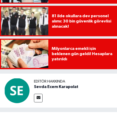
81 ilde okullara dev personel
alımı: 30 bin güvenlik görevlisi
alınacak!
Milyonlarca emekli için
beklenen gün geldi! Hesaplara
yatırıldı
EDITÖR HAKKINDA
Sevda Ecem Karapolat