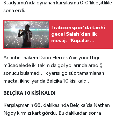
Stadyumu’nda oynanan karşılaşma 0-0’lık eşitlikle
sona erdi.
Trabzonspor'da tarihi
gece! Salah'dan ilk
mesaj: "Kupalar
kazanmak için
buradayım"
Arjantinli hakem Dario Herrera’nın yönettiği
mücadelede iki takım da gol yollarında aradığı
sonucu bulamadı. İlk yarısı golsüz tamamlanan
maçta, ikinci yarıda Belçika 10 kişi kaldı.
BELÇİKA 10 KİŞİ KALDI
Karşılaşmanın 66. dakikasında Belçika’da Nathan
Ngoy kırmızı kart gördü. Bu dakikadan sonra