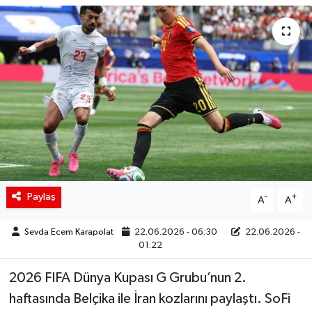
Siyaset
Spor
Teknoloji
Yaşam
Paylaş
-
+
A
A
Sevda Ecem Karapolat
22.06.2026 - 06:30
22.06.2026 -
01:22
2026 FIFA Dünya Kupası G Grubu’nun 2.
haftasında Belçika ile İran kozlarını paylaştı. SoFi