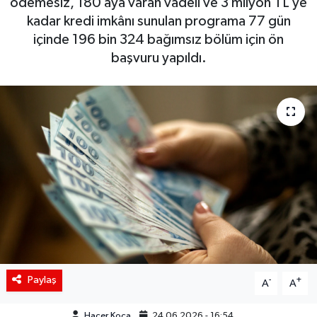
ödemesiz, 180 aya varan vadeli ve 3 milyon TL’ye
kadar kredi imkânı sunulan programa 77 gün
Siyaset
içinde 196 bin 324 bağımsız bölüm için ön
başvuru yapıldı.
Spor
Teknoloji
Yaşam
Paylaş
-
+
A
A
Hacer Koca
24.06.2026 - 16:54