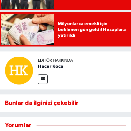
Milyonlarca emekli için
beklenen gün geldi! Hesaplara
yatırıldı
EDITÖR HAKKINDA
Hacer Koca
Bunlar da ilginizi çekebilir
Yorumlar