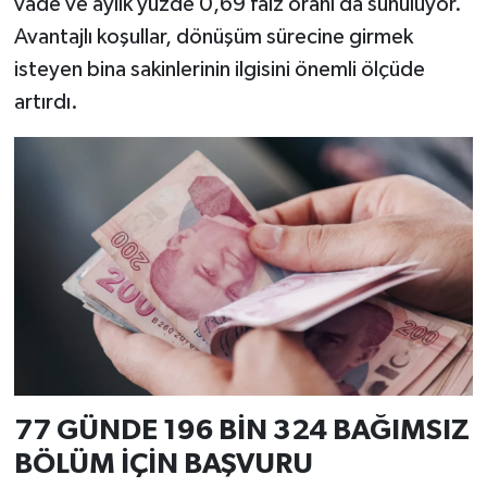
vade ve aylık yüzde 0,69 faiz oranı da sunuluyor.
Avantajlı koşullar, dönüşüm sürecine girmek
isteyen bina sakinlerinin ilgisini önemli ölçüde
artırdı.
77 GÜNDE 196 BİN 324 BAĞIMSIZ
BÖLÜM İÇİN BAŞVURU