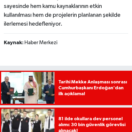
sayesinde hem kamu kaynaklarının etkin
kullanılması hem de projelerin planlanan şekilde
ilerlemesi hedefleniyor.
Kaynak:
Haber Merkezi
Tarihi Mekke Anlaşması sonrası
Cumhurbaşkanı Erdoğan'dan
ilk açıklama!
81 ilde okullara dev personel
alımı: 30 bin güvenlik görevlisi
alınacak!