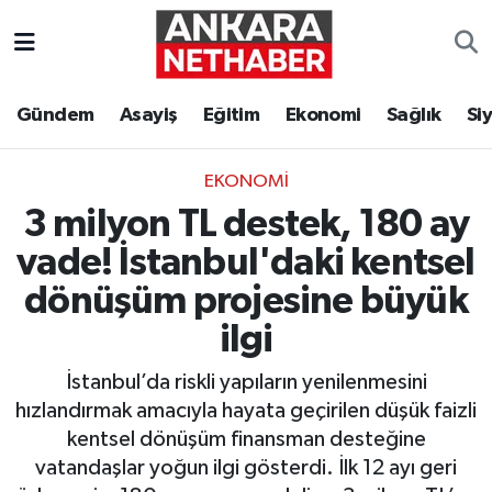
Asayiş
Ankara Hava Durumu
Gündem
Asayiş
Eğitim
Ekonomi
Sağlık
Si
Duyurular
Ankara Trafik Yoğunluk Haritası
EKONOMI
Eğitim
Süper Lig Puan Durumu ve Fikstür
3 milyon TL destek, 180 ay
Ekonomi
Tüm Manşetler
vade! İstanbul'daki kentsel
dönüşüm projesine büyük
Gündem
Son Dakika Haberleri
ilgi
Kim Kimdir Nereli
Haber Arşivi
İstanbul’da riskli yapıların yenilenmesini
hızlandırmak amacıyla hayata geçirilen düşük faizli
Resmi İlanlar
kentsel dönüşüm finansman desteğine
vatandaşlar yoğun ilgi gösterdi. İlk 12 ayı geri
Sağlık