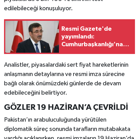
edilebileceği konuşuluyor.
Resmi Gazete'de
yayımlandı:
Cumhurbaşkanlığı'na
Cevdet Yılmaz vekalet
edecek
Analistler, piyasalardaki sert fiyat hareketlerinin
anlaşmanın detaylarına ve resmi imza sürecine
bağlı olarak önümüzdeki günlerde de devam
edebileceğini belirtiyor.
GÖZLER 19 HAZİRAN’A ÇEVRİLDİ
Pakistan’ın arabuluculuğunda yürütülen
diplomatik süreç sonunda tarafların mutabakata
vardığı açıklanırken, resmi imzaların 19 Haziran’da