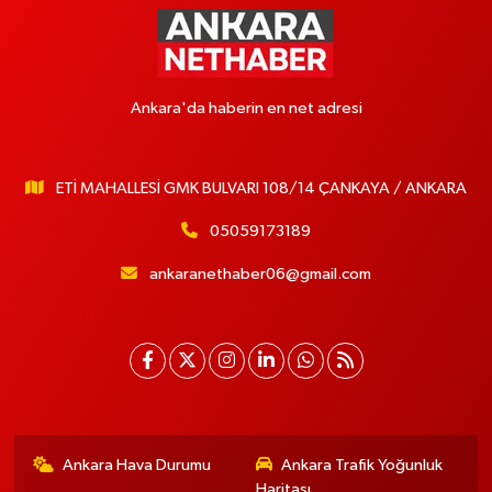
Ankara'da haberin en net adresi
ETİ MAHALLESİ GMK BULVARI 108/14 ÇANKAYA / ANKARA
05059173189
ankaranethaber06@gmail.com
Ankara Hava Durumu
Ankara Trafik Yoğunluk
Haritası