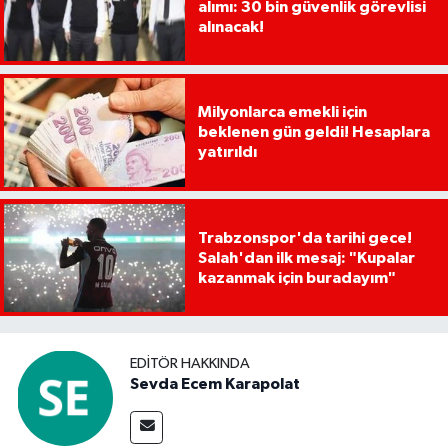
alımı: 30 bin güvenlik görevlisi
alınacak!
Milyonlarca emekli için
beklenen gün geldi! Hesaplara
yatırıldı
Trabzonspor'da tarihi gece!
Salah'dan ilk mesaj: "Kupalar
kazanmak için buradayım"
EDITÖR HAKKINDA
Sevda Ecem Karapolat