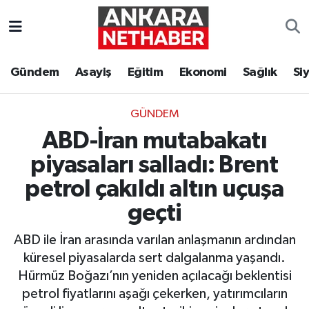
Asayiş
Ankara Hava Durumu
Gündem
Asayiş
Eğitim
Ekonomi
Sağlık
Si
Duyurular
Ankara Trafik Yoğunluk Haritası
GÜNDEM
Eğitim
Süper Lig Puan Durumu ve Fikstür
ABD-İran mutabakatı
Ekonomi
Tüm Manşetler
piyasaları salladı: Brent
petrol çakıldı altın uçuşa
Gündem
Son Dakika Haberleri
geçti
Kim Kimdir Nereli
Haber Arşivi
ABD ile İran arasında varılan anlaşmanın ardından
küresel piyasalarda sert dalgalanma yaşandı.
Resmi İlanlar
Hürmüz Boğazı’nın yeniden açılacağı beklentisi
petrol fiyatlarını aşağı çekerken, yatırımcıların
Sağlık