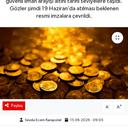
güvenli liman arayışı altını tarihi seviyelere taşıdı.
Gözler şimdi 19 Haziran’da atılması beklenen
Siyaset
resmi imzalara çevrildi.
Spor
Teknoloji
Yaşam
Paylaş
-
+
A
A
Sevda Ecem Karapolat
15.06.2026 - 09:05