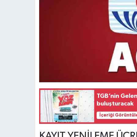
TGB’nin Gelen
buluşturacak
İçeriği Görüntül
KAYIT YENİLEME ÜCR