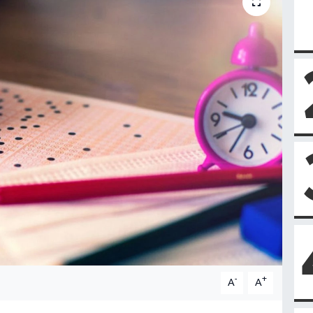
-
+
A
A