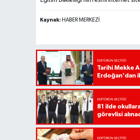
Eğitim Bakanlığı’nın resmi internet sit
Kaynak:
HABER MERKEZİ
EDITÖRÜN SEÇTIĞI
Tarihi Mekke 
Erdoğan'dan il
EDITÖRÜN SEÇTIĞI
81 ilde okullar
görevlisi alına
EDITÖRÜN SEÇTIĞI