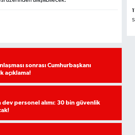
esi üzerinden ulaşabilecek.
1
S
Anlaşması sonrası Cumhurbaşkanı
k açıklama!
a dev personel alımı: 30 bin güvenlik
cak!