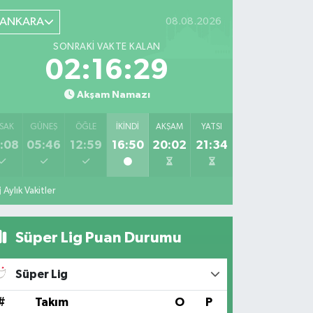
ANKARA
08.08.2026
SONRAKI VAKTE KALAN
02:16:28
Akşam Namazı
SAK
GÜNEŞ
ÖĞLE
İKINDI
AKŞAM
YATSI
:08
05:46
12:59
16:50
20:02
21:34
Aylık Vakitler
Süper Lig Puan Durumu
Süper Lig
#
Takım
O
P