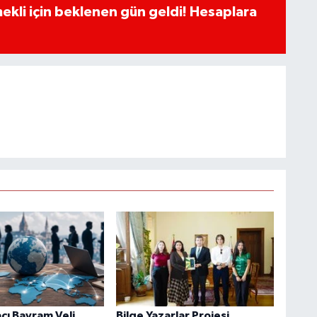
ekli için beklenen gün geldi! Hesaplara
cı Bayram Veli
Bilge Yazarlar Projesi