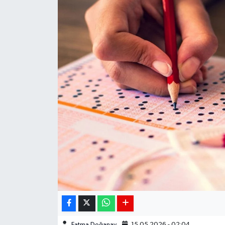
Siyaset
Spor
Teknoloji
Yaşam
Fatma Doğanay
15.05.2026 - 02:04