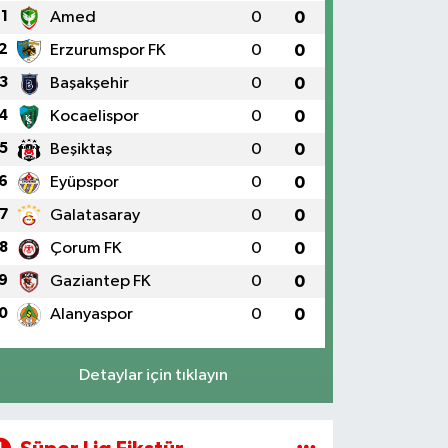
1
Amed
0
0
2
Erzurumspor FK
0
0
3
Başakşehir
0
0
4
Kocaelispor
0
0
5
Beşiktaş
0
0
6
Eyüpspor
0
0
7
Galatasaray
0
0
8
Çorum FK
0
0
9
Gaziantep FK
0
0
0
Alanyaspor
0
0
Detaylar için tıklayın