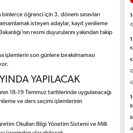
inlerce öğrenci için 3. dönem sınavları
1
 tamamlamak isteyen adaylar, kayıt yenileme
G
 Bakanlığı’nın resmi duyurularını yakından takip
1
K
 işlemlerin son günlere bırakılmaması
K
yor.
G
YINDA YAPILACAK
G
rının 18-19 Temmuz tarihlerinde uygulanacağı
1
nileme ve ders seçimi işlemlerinin
B
B
etim Okulları Bilgi Yönetim Sistemi ve Milli
A