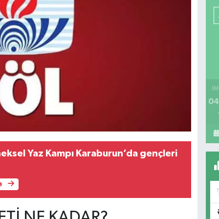
İM
04
eksel Yaz Kampı Karaburun’da gençleri
e
ETİ NE KADAR?