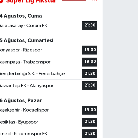
Süper Lig Fikstür
4 Ağustos, Cuma
alatasaray - Çorum FK
21:30
5 Ağustos, Cumartesi
onyaspor - Rizespor
19:00
asımpaşa - Trabzonspor
19:00
ençlerbirliği S.K. - Fenerbahçe
21:30
aziantep FK - Alanyaspor
21:30
6 Ağustos, Pazar
aşakşehir - Kocaelispor
19:00
eşiktaş - Eyüpspor
21:30
med - Erzurumspor FK
21:30