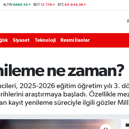
6660.55
13.779
64.944,08
ALTIN
BİST
BTC
ğlık
Siyaset
Teknoloji
Resmi İlanlar
nileme ne zaman?
cileri, 2025-2026 eğitim öğretim yılı 3. d
rihlerini araştırmaya başladı. Özellikle m
an kayıt yenileme süreciyle ilgili gözler Mill