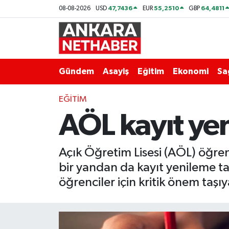
47,7436
55,2510
64,4811
08-08-2026
USD
EUR
GBP
Asayiş
Ankara Hava Durumu
Duyurular
Ankara Trafik Yoğunluk Haritası
Gündem
Asayiş
Eğitim
Ekonomi
Sa
Eğitim
Süper Lig Puan Durumu ve Fikstür
EĞITIM
AÖL kayıt ye
Ekonomi
Tüm Manşetler
Gündem
Son Dakika Haberleri
Açık Öğretim Lisesi (AÖL) öğren
bir yandan da kayıt yenileme ta
Kim Kimdir Nereli
Haber Arşivi
öğrenciler için kritik önem taşıy
Resmi İlanlar
Sağlık