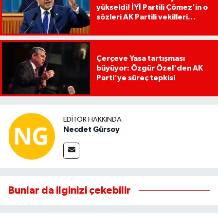
yükseldi! İYİ Partili Çömez'in o
sözleri AK Partili vekilleri
kızdırdı
Çerçeve Yasa tartışması
büyüyor: Özgür Özel'den AK
Parti'ye süreç tepkisi
EDITÖR HAKKINDA
Necdet Gürsoy
Bunlar da ilginizi çekebilir