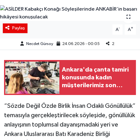
Siyaset
Spor
Paylaş
-
+
A
A
Teknoloji
Necdet Gürsoy
24.06.2026 - 00:05
2
Yaşam
Ankara'da çanta tamiri
konusunda kadın
müşterilerimiz son
yıllarda arttı
“Sözde Değil Özde Birlik İnsan Odaklı Gönüllülük”
temasıyla gerçekleştirilecek söyleşide, gönüllülük
anlayışının toplumsal dayanışmadaki yeri ve
Ankara Uluslararası Batı Karadeniz Birliği