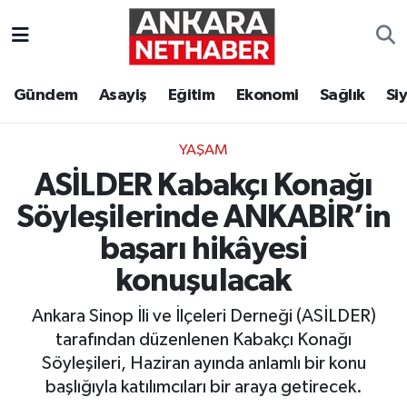
Asayiş
Ankara Hava Durumu
Gündem
Asayiş
Eğitim
Ekonomi
Sağlık
Si
Duyurular
Ankara Trafik Yoğunluk Haritası
YAŞAM
Eğitim
Süper Lig Puan Durumu ve Fikstür
ASİLDER Kabakçı Konağı
Ekonomi
Tüm Manşetler
Söyleşilerinde ANKABİR’in
başarı hikâyesi
Gündem
Son Dakika Haberleri
konuşulacak
Kim Kimdir Nereli
Haber Arşivi
Ankara Sinop İli ve İlçeleri Derneği (ASİLDER)
tarafından düzenlenen Kabakçı Konağı
Resmi İlanlar
Söyleşileri, Haziran ayında anlamlı bir konu
başlığıyla katılımcıları bir araya getirecek.
Sağlık