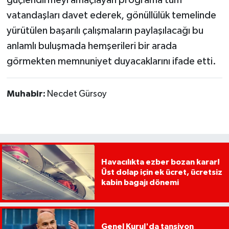
güçlendirmeyi amaçlayan programa tüm
vatandaşları davet ederek, gönüllülük temelinde
yürütülen başarılı çalışmaların paylaşılacağı bu
anlamlı buluşmada hemşerileri bir arada
görmekten memnuniyet duyacaklarını ifade etti.
Muhabir:
Necdet Gürsoy
Havacılıkta ezber bozan karar!
Üst dolap için ek ücret, ücretsiz
kabin bagajı dönemi
Genel Kurul'da tansiyon