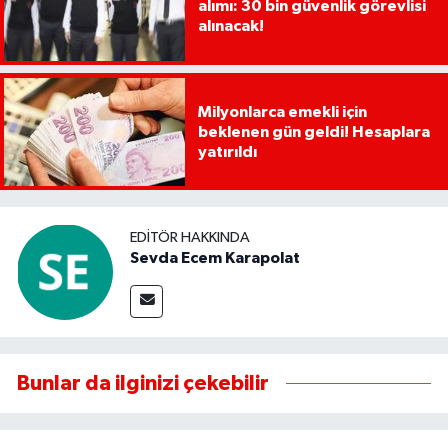
alımı: 30 bin güvenlik görevlisi
alınacak!
Milyonlarca emekli için
beklenen gün geldi! Hesaplara
yatırıldı
EDITÖR HAKKINDA
Sevda Ecem Karapolat
Bunlar da ilginizi çekebilir