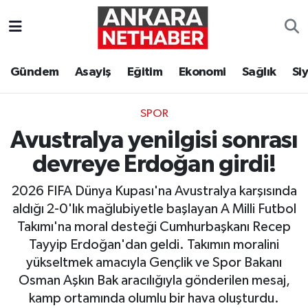
Asayiş
Ankara Hava Durumu
Gündem
Asayiş
Eğitim
Ekonomi
Sağlık
Si
Duyurular
Ankara Trafik Yoğunluk Haritası
SPOR
Eğitim
Süper Lig Puan Durumu ve Fikstür
Avustralya yenilgisi sonrası
Ekonomi
Tüm Manşetler
devreye Erdoğan girdi!
2026 FIFA Dünya Kupası'na Avustralya karşısında
Gündem
Son Dakika Haberleri
aldığı 2-0'lık mağlubiyetle başlayan A Milli Futbol
Takımı'na moral desteği Cumhurbaşkanı Recep
Kim Kimdir Nereli
Haber Arşivi
Tayyip Erdoğan'dan geldi. Takımın moralini
yükseltmek amacıyla Gençlik ve Spor Bakanı
Resmi İlanlar
Osman Aşkın Bak aracılığıyla gönderilen mesaj,
kamp ortamında olumlu bir hava oluşturdu.
Sağlık