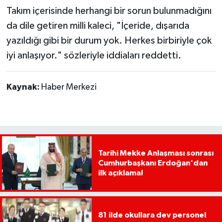
Takım içerisinde herhangi bir sorun bulunmadığını
da dile getiren milli kaleci, "İçeride, dışarıda
yazıldığı gibi bir durum yok. Herkes birbiriyle çok
iyi anlaşıyor." sözleriyle iddiaları reddetti.
Kaynak:
Haber Merkezi
Tarihi Mekke Anlaşması sonrası
Cumhurbaşkanı Erdoğan'dan
ilk açıklama!
81 ilde okullara dev personel