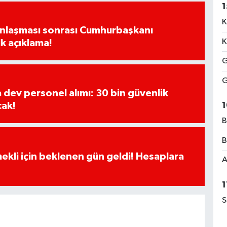
1
K
Anlaşması sonrası Cumhurbaşkanı
K
k açıklama!
G
G
a dev personel alımı: 30 bin güvenlik
1
cak!
B
B
ekli için beklenen gün geldi! Hesaplara
A
1
S