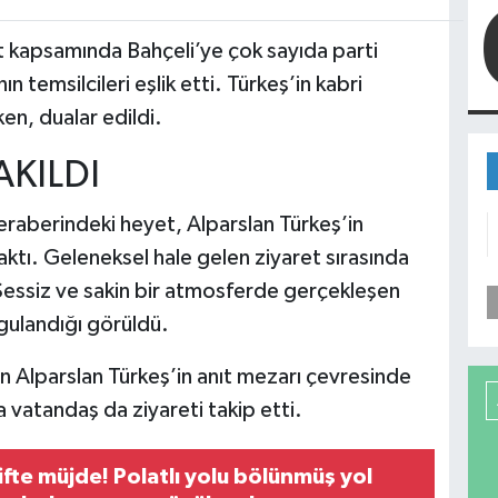
t kapsamında Bahçeli’ye çok sayıda parti
ın temsilcileri eşlik etti. Türkeş’in kabri
en, dualar edildi.
AKILDI
eraberindeki heyet, Alparslan Türkeş’in
raktı. Geleneksel hale gelen ziyaret sırasında
 Sessiz ve sakin bir atmosferde gerçekleşen
gulandığı görüldü.
 Alparslan Türkeş’in anıt mezarı çevresinde
a vatandaş da ziyareti takip etti.
fte müjde! Polatlı yolu bölünmüş yol