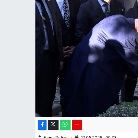
Siyaset
Spor
Teknoloji
Yaşam
Fatma Doğanay
27.05.2026 - 09:33