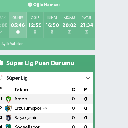
Öğle Namazı
SAK
GÜNEŞ
ÖĞLE
İKINDI
AKŞAM
YATSI
:08
05:46
12:59
16:50
20:02
21:34
Aylık Vakitler
Süper Lig Puan Durumu
Süper Lig
#
Takım
O
P
1
Amed
0
0
2
Erzurumspor FK
0
0
3
Başakşehir
0
0
4
Kocaelispor
0
0