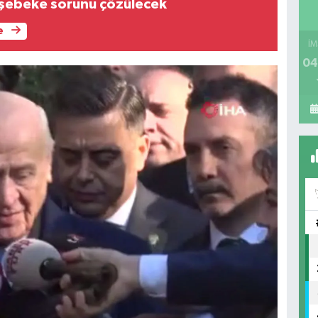
 şebeke sorunu çözülecek
e
İM
04