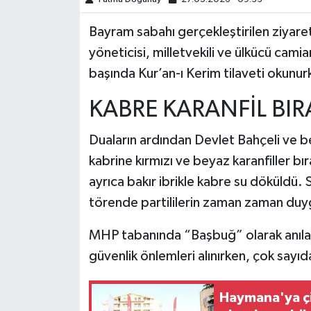
Bayram sabahı gerçekleştirilen ziyare
yöneticisi, milletvekili ve ülkücü camian
başında Kur’an-ı Kerim tilaveti okunurk
KABRE KARANFİL BIR
Duaların ardından Devlet Bahçeli ve b
kabrine kırmızı ve beyaz karanfiller bı
ayrıca bakır ibrikle kabre su döküldü.
törende partililerin zaman zaman duy
MHP tabanında “Başbuğ” olarak anılan
güvenlik önlemleri alınırken, çok sayıd
Haymana'ya çi