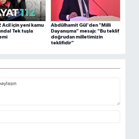
Acil için yeni kamu
Abdülhamit Gül'den "Milli
nda! Tek tuşla
Dayanışma" mesajı: "Bu teklif
emi
doğrudan milletimizin
teklifidir"