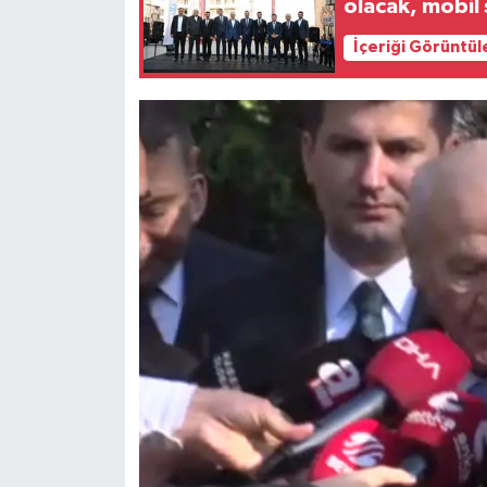
olacak, mobil
İçeriği Görüntül