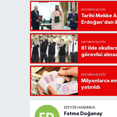
EDITÖRÜN SEÇTIĞI
Tarihi Mekke 
Erdoğan'dan il
EDITÖRÜN SEÇTIĞI
81 ilde okullar
görevlisi alına
EDITÖRÜN SEÇTIĞI
Milyonlarca em
yatırıldı
EDITÖR HAKKINDA
Fatma Doğanay