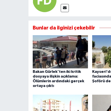
Bunlar da ilginizi çekebilir
Bakan Gürlek’ten iki kritik
Kayseri’d
dosyaya ilişkin açıklama:
faciasınd
Ölümlerin ardındaki gerçek
Şoförü de
ortaya çıktı