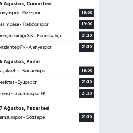
5 Ağustos, Cumartesi
onyaspor - Rizespor
19:00
asımpaşa - Trabzonspor
19:00
ençlerbirliği S.K. - Fenerbahçe
21:30
aziantep FK - Alanyaspor
21:30
6 Ağustos, Pazar
aşakşehir - Kocaelispor
19:00
eşiktaş - Eyüpspor
21:30
med - Erzurumspor FK
21:30
7 Ağustos, Pazartesi
amsunspor - Göztepe
21:30