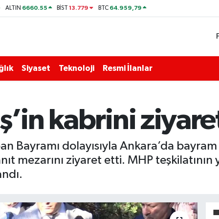
6660.55
13.779
64.959,79
ALTIN
BİST
BTC
ğlık
Siyaset
Teknoloji
Resmi İlanlar
’in kabrini ziyaret
rban Bayramı dolayısıyla Ankara’da bayra
ıt mezarını ziyaret etti. MHP teşkilatının
andı.