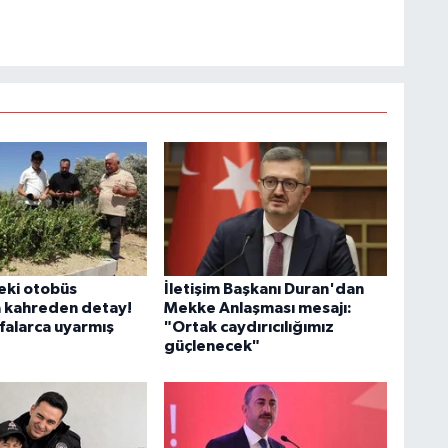
eki otobüs
İletişim Başkanı Duran'dan
a kahreden detay!
Mekke Anlaşması mesajı:
falarca uyarmış
"Ortak caydırıcılığımız
güçlenecek"