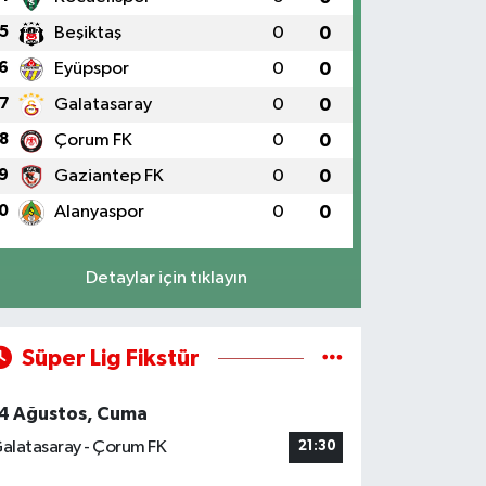
5
Beşiktaş
0
0
6
Eyüpspor
0
0
7
Galatasaray
0
0
8
Çorum FK
0
0
9
Gaziantep FK
0
0
0
Alanyaspor
0
0
Detaylar için tıklayın
Süper Lig Fikstür
4 Ağustos, Cuma
alatasaray - Çorum FK
21:30