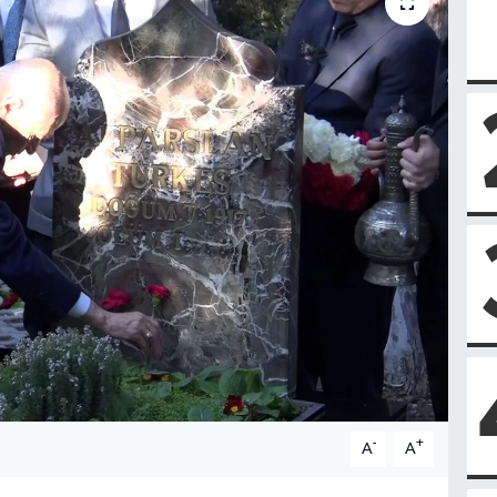
-
+
A
A