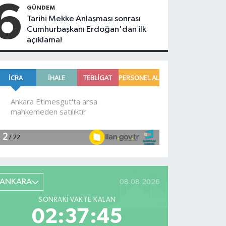
alımı: 30
Çelik:
6
GÜNDEM
bin
Dijital
Tarihi Mekke Anlaşması sonrası
güvenlik
dönüşüm
Cumhurbaşkanı Erdoğan'dan ilk
görevlisi
basında
açıklama!
alınacak!
yeni bir
dönemin
kapısını açtı
ANKARA
08.08.2026
SONRAKI VAKTE KALAN
02:37:44