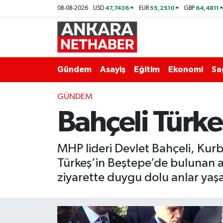
47,7436
55,2510
64,4811
08-08-2026
USD
EUR
GBP
Asayiş
Ankara Hava Durumu
Duyurular
Ankara Trafik Yoğunluk Haritası
Gündem
Asayiş
Eğitim
Ekonomi
Sa
Eğitim
Süper Lig Puan Durumu ve Fikstür
GÜNDEM
Bahçeli Türkeş
Ekonomi
Tüm Manşetler
Gündem
Son Dakika Haberleri
MHP lideri Devlet Bahçeli, Ku
Türkeş’in Beştepe’de bulunan an
Kim Kimdir Nereli
Haber Arşivi
ziyarette duygu dolu anlar yaş
Resmi İlanlar
Sağlık