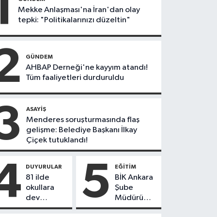
1
Mekke Anlaşması'na İran'dan olay
tepki: "Politikalarınızı düzeltin"
2
GÜNDEM
AHBAP Derneği'ne kayyım atandı!
Tüm faaliyetleri durduruldu
3
ASAYIŞ
Menderes soruşturmasında flaş
gelişme: Belediye Başkanı İlkay
Çiçek tutuklandı!
4
5
DUYURULAR
EĞITIM
81 ilde
BİK Ankara
okullara
Şube
dev
Müdürü
personel
Atakan