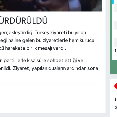
SÜRDÜRÜLDÜ
erçekleştirdiği Türkeş ziyareti bu yıl da
eği haline gelen bu ziyaretlerle hem kurucu
cü harekete birlik mesajı verdi.
1
 partililerle kısa süre sohbet ettiği ve
nildi. Ziyaret, yapılan duaların ardından sona
1
G