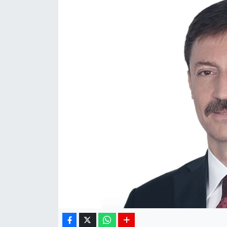
Siyaset
Spor
Teknoloji
Yaşam