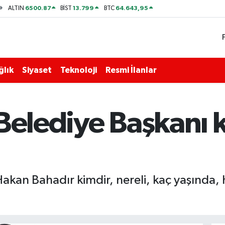
6500.87
13.799
64.643,95
ALTIN
BİST
BTC
ğlık
Siyaset
Teknoloji
Resmi İlanlar
Belediye Başkanı 
Hakan Bahadır kimdir, nereli, kaç yaşında,