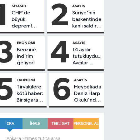
1
2
SIYASET
ASAYIŞ
CHP'de
Suriye'nin
büyük
başkentinde
deprem!
kanlı saldırı!
230
Yolcu
belediye
otobüsünde
3
4
EKONOMI
ASAYIŞ
başkanı Yeni
çok sayıda
Benzine
14 aydır
Parti'ye
ölü ve yaralı
indirim
tutukluydu...
geçiyor
var
geliyor!
Avcılar
Belediye
Başkanı
5
6
EKONOMI
ASAYIŞ
Utku Caner
Tiryakilere
Heybeliada
Çankaya
kötü haber:
Deniz Harp
tahliye
Bir sigara
Okulu'nda
edildi!
grubuna
korkutan
daha zam
yangın!
geldi!
Alevlere
müdahale
devam
ediyor