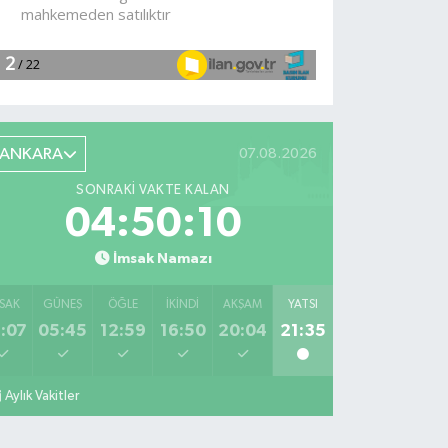
ANKARA
07.08.2026
SONRAKI VAKTE KALAN
04:50:09
İmsak Namazı
SAK
GÜNEŞ
ÖĞLE
İKINDI
AKŞAM
YATSI
:07
05:45
12:59
16:50
20:04
21:35
Aylık Vakitler