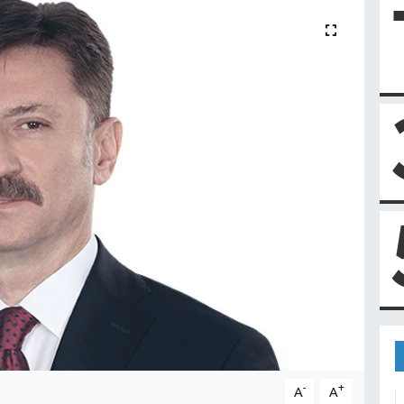
-
+
A
A