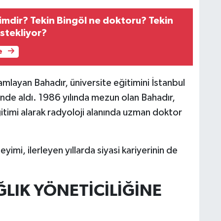
kimdir? Tekin Bingöl ne doktoru? Tekin
estekliyor?
e
amlayan Bahadır, üniversite eğitimini İstanbul
’nde aldı. 1986 yılında mezun olan Bahadır,
itimi alarak radyoloji alanında uzman doktor
imi, ilerleyen yıllarda siyasi kariyerinin de
LIK YÖNETİCİLİĞİNE