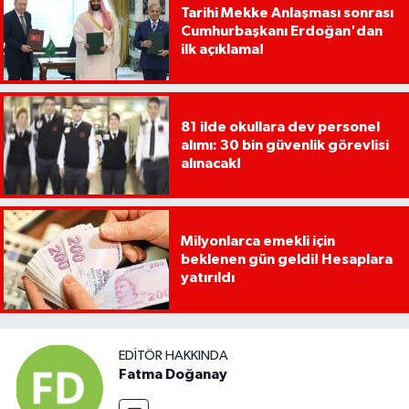
Tarihi Mekke Anlaşması sonrası
Cumhurbaşkanı Erdoğan'dan
ilk açıklama!
81 ilde okullara dev personel
alımı: 30 bin güvenlik görevlisi
alınacak!
Milyonlarca emekli için
beklenen gün geldi! Hesaplara
yatırıldı
EDITÖR HAKKINDA
Fatma Doğanay