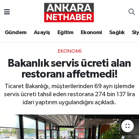
Asayiş
Ankara Hava Durumu
Gündem
Asayiş
Eğitim
Ekonomi
Sağlık
Si
Duyurular
Ankara Trafik Yoğunluk Haritası
EKONOMI
Eğitim
Süper Lig Puan Durumu ve Fikstür
Bakanlık servis ücreti alan
Ekonomi
Tüm Manşetler
restoranı affetmedi!
Ticaret Bakanlığı, müşterilerinden 69 ayrı işlemde
Gündem
Son Dakika Haberleri
servis ücreti tahsil eden restorana 274 bin 137 lira
idari yaptırım uygulandığını açıkladı.
Kim Kimdir Nereli
Haber Arşivi
Resmi İlanlar
Sağlık