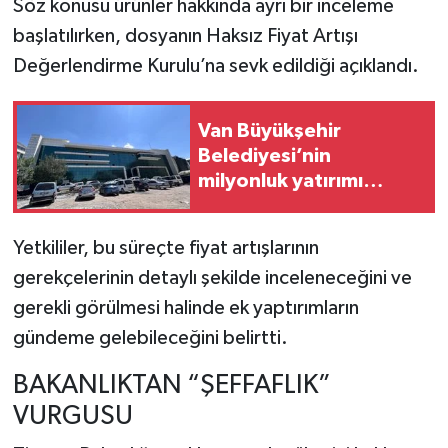
Söz konusu ürünler hakkında ayrı bir inceleme
başlatılırken, dosyanın Haksız Fiyat Artışı
Değerlendirme Kurulu’na sevk edildiği açıklandı.
Van Büyükşehir
Belediyesi’nin
milyonluk yatırımı
çıkmaza girdi! "Yaklaşık
400 milyon lira israf
Yetkililer, bu süreçte fiyat artışlarının
edildi” iddiası
gerekçelerinin detaylı şekilde inceleneceğini ve
gerekli görülmesi halinde ek yaptırımların
gündeme gelebileceğini belirtti.
BAKANLIKTAN “ŞEFFAFLIK”
VURGUSU