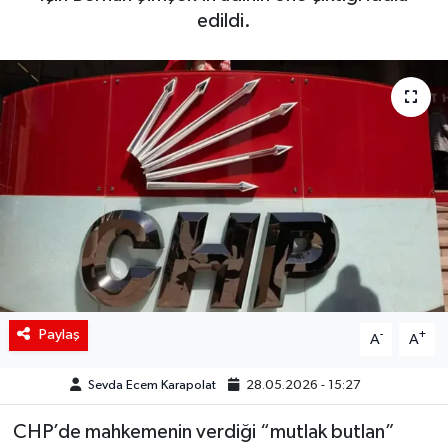
edildi.
Siyaset
Spor
Teknoloji
Yaşam
Paylaş
-
+
A
A
Sevda Ecem Karapolat
28.05.2026 - 15:27
CHP’de mahkemenin verdiği “mutlak butlan”