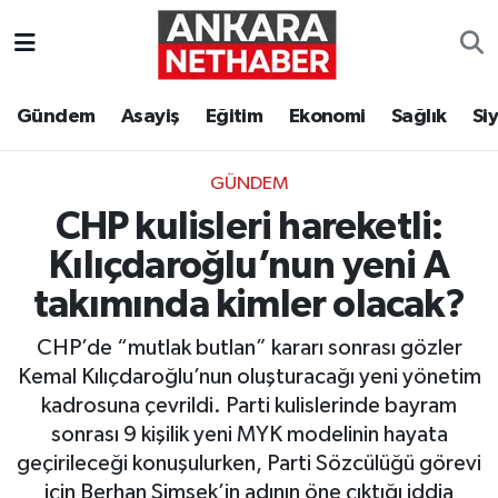
Asayiş
Ankara Hava Durumu
Gündem
Asayiş
Eğitim
Ekonomi
Sağlık
Si
Duyurular
Ankara Trafik Yoğunluk Haritası
GÜNDEM
Eğitim
Süper Lig Puan Durumu ve Fikstür
CHP kulisleri hareketli:
Ekonomi
Tüm Manşetler
Kılıçdaroğlu’nun yeni A
takımında kimler olacak?
Gündem
Son Dakika Haberleri
CHP’de “mutlak butlan” kararı sonrası gözler
Kim Kimdir Nereli
Haber Arşivi
Kemal Kılıçdaroğlu’nun oluşturacağı yeni yönetim
kadrosuna çevrildi. Parti kulislerinde bayram
Resmi İlanlar
sonrası 9 kişilik yeni MYK modelinin hayata
geçirileceği konuşulurken, Parti Sözcülüğü görevi
Sağlık
için Berhan Şimşek’in adının öne çıktığı iddia