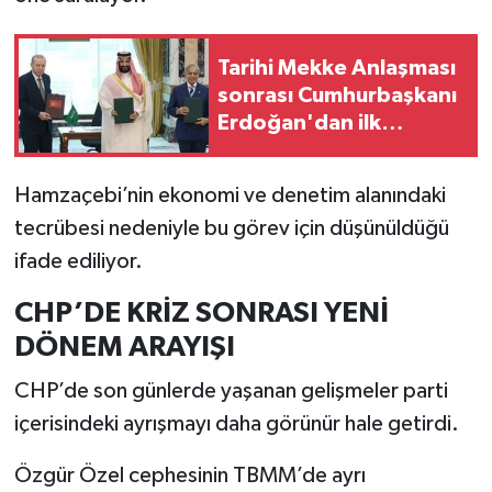
Tarihi Mekke Anlaşması
sonrası Cumhurbaşkanı
Erdoğan'dan ilk
açıklama!
Hamzaçebi’nin ekonomi ve denetim alanındaki
tecrübesi nedeniyle bu görev için düşünüldüğü
ifade ediliyor.
CHP’DE KRİZ SONRASI YENİ
DÖNEM ARAYIŞI
CHP’de son günlerde yaşanan gelişmeler parti
içerisindeki ayrışmayı daha görünür hale getirdi.
Özgür Özel cephesinin TBMM’de ayrı