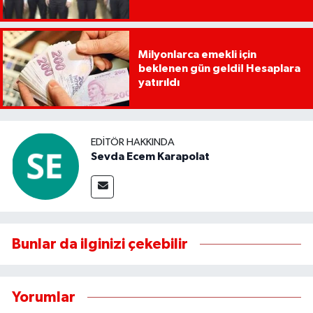
Milyonlarca emekli için
beklenen gün geldi! Hesaplara
yatırıldı
EDITÖR HAKKINDA
Sevda Ecem Karapolat
Bunlar da ilginizi çekebilir
Yorumlar