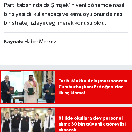
Parti tabanında da Şimşek’in yeni dönemde nasıl
bir siyasi dil kullanacağı ve kamuoyu önünde nasıl
bir strateji izleyeceği merak konusu oldu.
Kaynak:
Haber Merkezi
Tarihi Mekke Anlaşması sonrası
Cumhurbaşkanı Erdoğan'dan
ilk açıklama!
81 ilde okullara dev personel
alımı: 30 bin güvenlik görevlisi
alınacak!