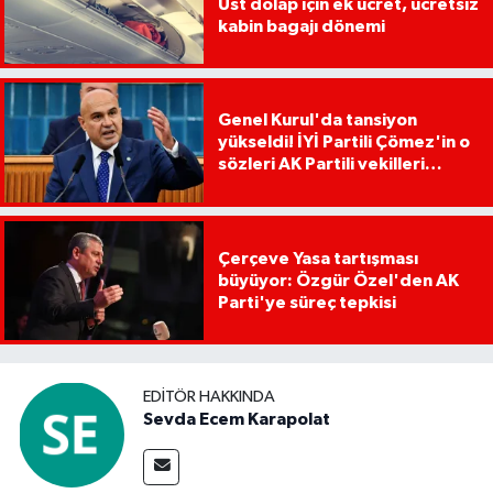
Üst dolap için ek ücret, ücretsiz
kabin bagajı dönemi
Genel Kurul'da tansiyon
yükseldi! İYİ Partili Çömez'in o
sözleri AK Partili vekilleri
kızdırdı
Çerçeve Yasa tartışması
büyüyor: Özgür Özel'den AK
Parti'ye süreç tepkisi
EDITÖR HAKKINDA
Sevda Ecem Karapolat