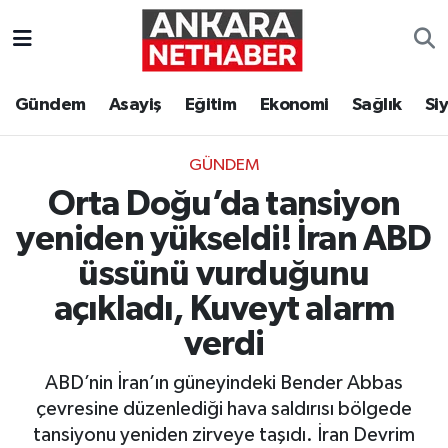
Asayiş
Ankara Hava Durumu
Gündem
Asayiş
Eğitim
Ekonomi
Sağlık
Si
Duyurular
Ankara Trafik Yoğunluk Haritası
GÜNDEM
Eğitim
Süper Lig Puan Durumu ve Fikstür
Orta Doğu’da tansiyon
Ekonomi
Tüm Manşetler
yeniden yükseldi! İran ABD
üssünü vurduğunu
Gündem
Son Dakika Haberleri
açıkladı, Kuveyt alarm
Kim Kimdir Nereli
Haber Arşivi
verdi
ABD’nin İran’ın güneyindeki Bender Abbas
Resmi İlanlar
çevresine düzenlediği hava saldırısı bölgede
Sağlık
tansiyonu yeniden zirveye taşıdı. İran Devrim