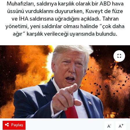
Muhafızları, saldırıya karşılık olarak bir ABD hava
Siyaset
üssünü vurduklarını duyururken, Kuveyt de füze
ve İHA saldırısına uğradığını açıkladı. Tahran
Spor
yönetimi, yeni saldırılar olması halinde “çok daha
ağır” karşılık verileceği uyarısında bulundu.
Teknoloji
Yaşam
Paylaş
-
+
A
A