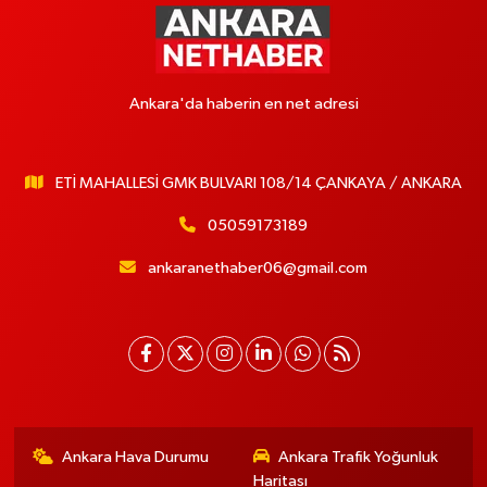
Ankara'da haberin en net adresi
ETİ MAHALLESİ GMK BULVARI 108/14 ÇANKAYA / ANKARA
05059173189
ankaranethaber06@gmail.com
Ankara Hava Durumu
Ankara Trafik Yoğunluk
Haritası