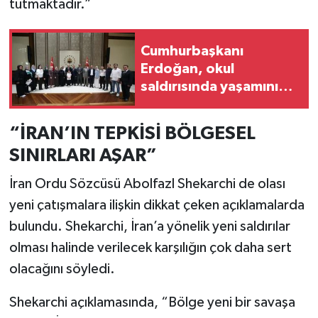
tutmaktadır.”
Cumhurbaşkanı
Erdoğan, okul
saldırısında yaşamını
yitiren öğrencilerin
ailelerini kabul etti
“İRAN’IN TEPKİSİ BÖLGESEL
SINIRLARI AŞAR”
İran Ordu Sözcüsü Abolfazl Shekarchi de olası
yeni çatışmalara ilişkin dikkat çeken açıklamalarda
bulundu. Shekarchi, İran’a yönelik yeni saldırılar
olması halinde verilecek karşılığın çok daha sert
olacağını söyledi.
Shekarchi açıklamasında, “Bölge yeni bir savaşa