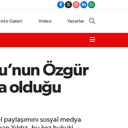
Foto Galeri
Video
Yazarlar
ğlu’nun Özgür
da olduğu
el paylaşımını sosyal medya
pan Yıldız, bu kez hukuki