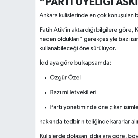
“PARTİ ÜYELİĞİ ASKI
Ankara kulislerinde en çok konuşulan baş
Fatih Atik’in aktardığı bilgilere göre, 
neden oldukları” gerekçesiyle bazı isim
kullanabileceği öne sürülüyor.
İddiaya göre bu kapsamda:
Özgür Özel
Bazı milletvekilleri
Parti yönetiminde öne çıkan isiml
hakkında tedbir niteliğinde kararlar al
Kulislerde dolaşan iddialara göre, böyle 