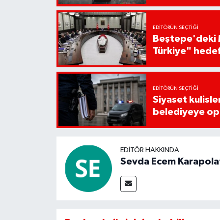
EDITÖRÜN SEÇTIĞI
Beştepe'deki M
Türkiye" hede
EDITÖRÜN SEÇTIĞI
Siyaset kulisle
belediyeye op
EDITÖR HAKKINDA
Sevda Ecem Karapola