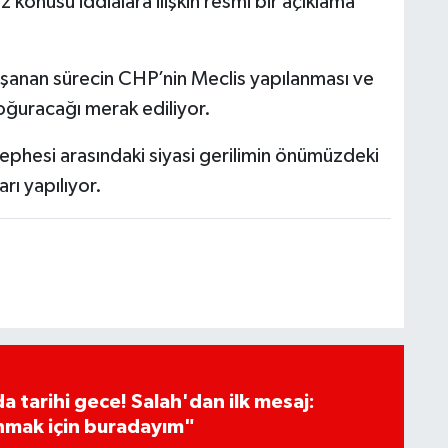
 konusu iddialara ilişkin resmi bir açıklama
yaşanan sürecin CHP’nin Meclis yapılanması ve
oğuracağı merak ediliyor.
cephesi arasındaki siyasi gerilimin önümüzdeki
rı yapılıyor.
 tarihi gece! Salah'dan ilk mesaj:
nmak için buradayım"