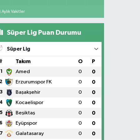
Aylık Vakitler
Süper Lig Puan Durumu
Süper Lig
#
Takım
O
P
1
Amed
0
0
2
Erzurumspor FK
0
0
3
Başakşehir
0
0
4
Kocaelispor
0
0
5
Beşiktaş
0
0
6
Eyüpspor
0
0
7
Galatasaray
0
0