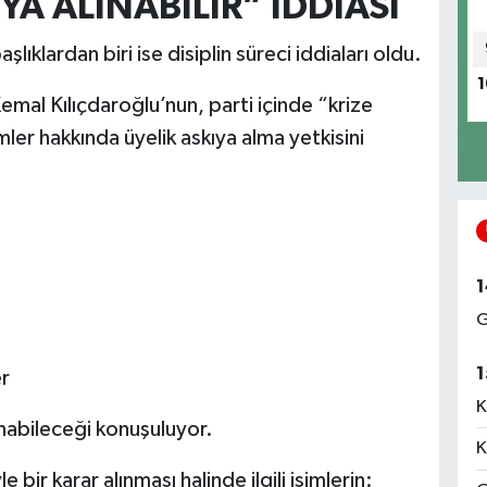
YA ALINABİLİR” İDDİASI
lıklardan biri ise disiplin süreci iddiaları oldu.
1
Kemal Kılıçdaroğlu’nun, parti içinde “krize
ler hakkında üyelik askıya alma yetkisini
1
G
1
er
K
ınabileceği konuşuluyor.
K
bir karar alınması halinde ilgili isimlerin: