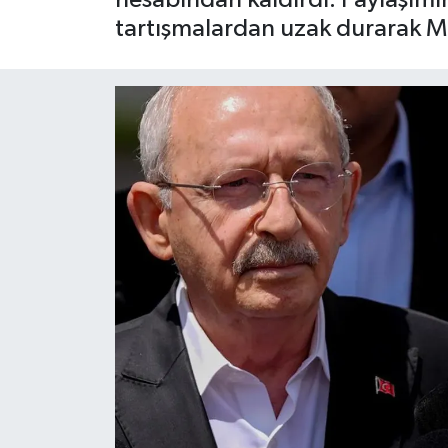
tartışmalardan uzak durarak Mil
Siyaset
Spor
Teknoloji
Yaşam