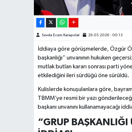
Sevda Ecem Karapolat
26.05.2026 - 00:13
İddiaya göre görüşmelerde, Özgür Öze
başkanlığı” unvanının hukuken geçersiz
mutlak butlan kararı sonrası parti yö
etkilediğini ileri sürdüğü öne sürüldü.
Kulislerde konuşulanlara göre, bayr
TBMM’ye resmi bir yazı gönderileceği
başkanı unvanını kullanamayacağı iddia
“GRUP BAŞKANLIĞI 