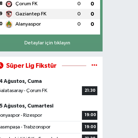
8
Çorum FK
0
0
9
Gaziantep FK
0
0
0
Alanyaspor
0
0
Detaylar için tıklayın
Süper Lig Fikstür
4 Ağustos, Cuma
alatasaray - Çorum FK
21:30
5 Ağustos, Cumartesi
onyaspor - Rizespor
19:00
asımpaşa - Trabzonspor
19:00