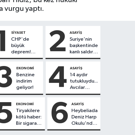
a vurgu yaptı.
1
2
SIYASET
ASAYIŞ
CHP'de
Suriye'nin
büyük
başkentinde
deprem!
kanlı saldırı!
230
Yolcu
belediye
otobüsünde
3
4
EKONOMI
ASAYIŞ
başkanı Yeni
çok sayıda
Benzine
14 aydır
Parti'ye
ölü ve yaralı
indirim
tutukluydu...
geçiyor
var
geliyor!
Avcılar
Belediye
Başkanı
5
6
EKONOMI
ASAYIŞ
Utku Caner
Tiryakilere
Heybeliada
Çankaya
kötü haber:
Deniz Harp
tahliye
Bir sigara
Okulu'nda
edildi!
grubuna
korkutan