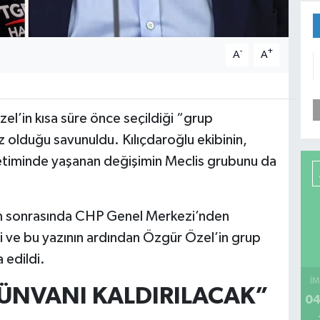
-
+
A
A
l’in kısa süre önce seçildiği “grup
 olduğu savunuldu. Kılıçdaroğlu ekibinin,
netiminde yaşanan değişimin Meclis grubunu da
am sonrasında CHP Genel Merkezi’nden
 ve bu yazının ardından Özgür Özel’in grup
 edildi.
İM
ÜNVANI KALDIRILACAK”
04