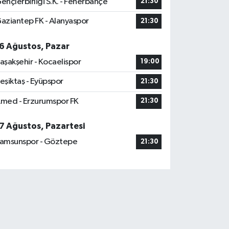
ençlerbirliği S.K. - Fenerbahçe
21:30
aziantep FK - Alanyaspor
21:30
6 Ağustos, Pazar
aşakşehir - Kocaelispor
19:00
eşiktaş - Eyüpspor
21:30
med - Erzurumspor FK
21:30
7 Ağustos, Pazartesi
amsunspor - Göztepe
21:30