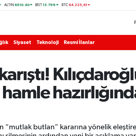
6510.40
13.799
64.225,61
ALTIN
BİST
BTC
ğlık
Siyaset
Teknoloji
Resmi İlanlar
 karıştı! Kılıçdaro
i hamle hazırlığın
en “mutlak butlan” kararına yönelik eleştir
ı silmesinin ardından yeni bir açıklama ya