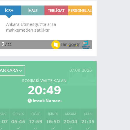
daha zam
yangın!
geldi!
Alevlere
müdahale
devam
ediyor
ANKARA
07.08.2026
SONRAKI VAKTE KALAN
20:48
İmsak Namazı
SAK
GÜNEŞ
ÖĞLE
İKINDI
AKŞAM
YATSI
:07
05:45
12:59
16:50
20:04
21:35