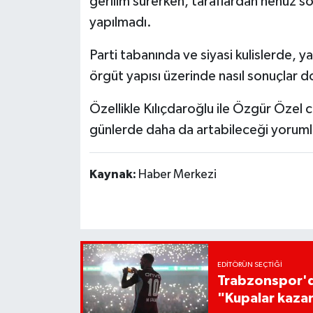
gerilim sürerken, taraflardan henüz söz
yapılmadı.
Parti tabanında ve siyasi kulislerde, 
örgüt yapısı üzerinde nasıl sonuçlar d
Özellikle Kılıçdaroğlu ile Özgür Özel 
günlerde daha da artabileceği yorumla
Kaynak:
Haber Merkezi
EDITÖRÜN SEÇTIĞI
Trabzonspor'da
"Kupalar kaza