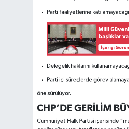
Parti faaliyetlerine katılamayacağı
Milli Güven
başlıklar va
İçeriği Görü
Delegelik haklarını kullanamayacağ
Parti içi süreçlerde görev alamay
öne sürülüyor.
CHP’DE GERİLİM B
Cumhuriyet Halk Partisi içerisinde “mu