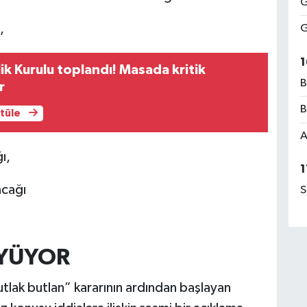
G
,
G
1
lik Kurulu toplandı! Masada kritik
B
r
B
ntüle
A
ı,
1
acağı
S
ÜYÜYOR
tlak butlan” kararının ardından başlayan