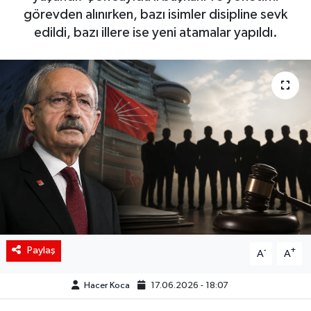
görevden alınırken, bazı isimler disipline sevk
Siyaset
edildi, bazı illere ise yeni atamalar yapıldı.
Spor
Teknoloji
Yaşam
Paylaş
-
+
A
A
Hacer Koca
17.06.2026 - 18:07