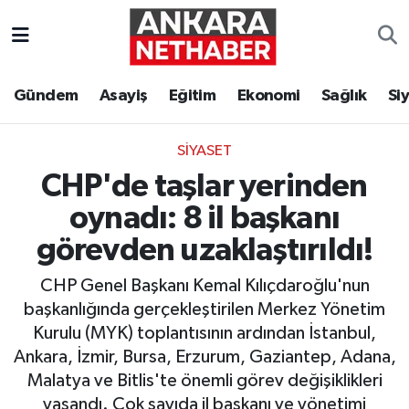
Asayiş
Ankara Hava Durumu
Gündem
Asayiş
Eğitim
Ekonomi
Sağlık
Si
Duyurular
Ankara Trafik Yoğunluk Haritası
SIYASET
Eğitim
Süper Lig Puan Durumu ve Fikstür
CHP'de taşlar yerinden
Ekonomi
Tüm Manşetler
oynadı: 8 il başkanı
görevden uzaklaştırıldı!
Gündem
Son Dakika Haberleri
CHP Genel Başkanı Kemal Kılıçdaroğlu'nun
Kim Kimdir Nereli
Haber Arşivi
başkanlığında gerçekleştirilen Merkez Yönetim
Kurulu (MYK) toplantısının ardından İstanbul,
Resmi İlanlar
Ankara, İzmir, Bursa, Erzurum, Gaziantep, Adana,
Malatya ve Bitlis'te önemli görev değişiklikleri
Sağlık
yaşandı. Çok sayıda il başkanı ve yönetimi