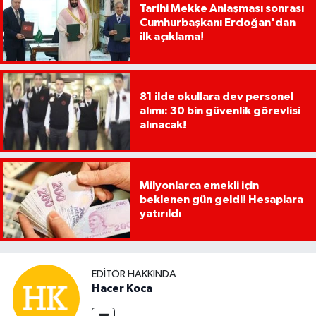
Tarihi Mekke Anlaşması sonrası
Cumhurbaşkanı Erdoğan'dan
ilk açıklama!
81 ilde okullara dev personel
alımı: 30 bin güvenlik görevlisi
alınacak!
Milyonlarca emekli için
beklenen gün geldi! Hesaplara
yatırıldı
EDITÖR HAKKINDA
Hacer Koca