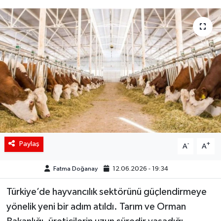
Siyaset
Spor
Teknoloji
Yaşam
Paylaş
-
+
A
A
Fatma Doğanay
12.06.2026 - 19:34
Türkiye’de hayvancılık sektörünü güçlendirmeye
yönelik yeni bir adım atıldı. Tarım ve Orman