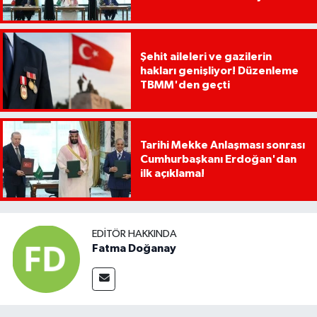
dikkat çekti
Şehit aileleri ve gazilerin
hakları genişliyor! Düzenleme
TBMM'den geçti
Tarihi Mekke Anlaşması sonrası
Cumhurbaşkanı Erdoğan'dan
ilk açıklama!
EDITÖR HAKKINDA
Fatma Doğanay