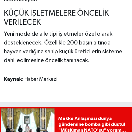
KÜÇÜK İŞLETMELERE ÖNCELİK
VERİLECEK
Yeni modelde aile tipi işletmeler özel olarak
desteklenecek. Özellikle 200 başın altında
hayvan varlığına sahip küçük üreticilerin sisteme
dahil edilmesine öncelik tanınacak.
Kaynak:
Haber Merkezi
Mekke Anlaşması dünya
gündemine bomba gibi düştü!
"Müslüman NATO'su" yorumu