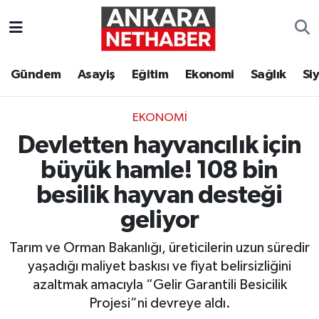
Asayiş
Ankara Hava Durumu
Gündem
Asayiş
Eğitim
Ekonomi
Sağlık
Si
Duyurular
Ankara Trafik Yoğunluk Haritası
EKONOMI
Eğitim
Süper Lig Puan Durumu ve Fikstür
Devletten hayvancılık için
Ekonomi
Tüm Manşetler
büyük hamle! 108 bin
besilik hayvan desteği
Gündem
Son Dakika Haberleri
geliyor
Kim Kimdir Nereli
Haber Arşivi
Tarım ve Orman Bakanlığı, üreticilerin uzun süredir
yaşadığı maliyet baskısı ve fiyat belirsizliğini
Resmi İlanlar
azaltmak amacıyla “Gelir Garantili Besicilik
Projesi”ni devreye aldı.
Sağlık