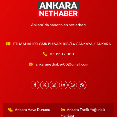
Ankara'da haberin en net adresi
ETİ MAHALLESİ GMK BULVARI 108/14 ÇANKAYA / ANKARA
05059173189
ankaranethaber06@gmail.com
Ankara Hava Durumu
Ankara Trafik Yoğunluk
Haritası