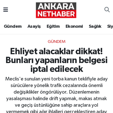
Asayiş
Ankara Hava Durumu
Gündem
Asayiş
Eğitim
Ekonomi
Sağlık
Si
Duyurular
Ankara Trafik Yoğunluk Haritası
GÜNDEM
Eğitim
Süper Lig Puan Durumu ve Fikstür
Ehliyet alacaklar dikkat!
Ekonomi
Tüm Manşetler
Bunları yapanların belgesi
iptal edilecek
Gündem
Son Dakika Haberleri
Meclis'e sunulan yeni torba kanun teklifiyle aday
Kim Kimdir Nereli
Haber Arşivi
sürücülere yönelik trafik cezalarında önemli
değişiklikler öngörülüyor. Düzenlemenin
Resmi İlanlar
yasalaşması halinde drift yapmak, makas atmak
ve geçiş üstünlüğüne sahip araçlara yol
Sağlık
vermemek gibi ağır ihlalleri gerçekleştiren aday