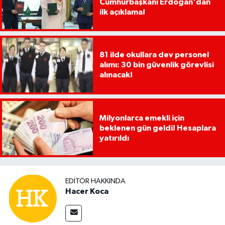
Cumhurbaşkanı Erdoğan'dan
ilk açıklama!
81 ilde okullara dev personel
alımı: 30 bin güvenlik görevlisi
alınacak!
Milyonlarca emekli için
beklenen gün geldi! Hesaplara
yatırıldı
EDITÖR HAKKINDA
Hacer Koca