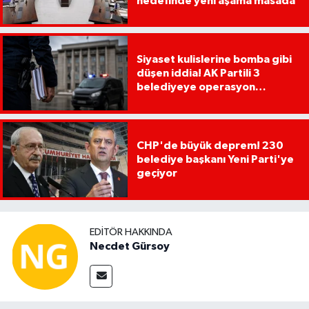
hedefinde yeni aşama masada
Siyaset kulislerine bomba gibi
düşen iddia! AK Partili 3
belediyeye operasyon
yapılacak!
CHP'de büyük deprem! 230
belediye başkanı Yeni Parti'ye
geçiyor
EDITÖR HAKKINDA
Necdet Gürsoy