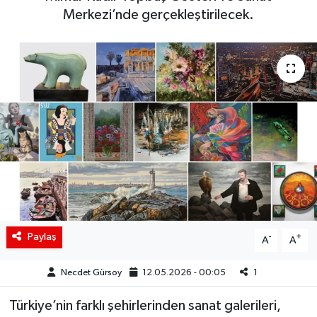
Merkezi’nde gerçekleştirilecek.
Siyaset
Spor
Teknoloji
Yaşam
Paylaş
-
+
A
A
Necdet Gürsoy
12.05.2026 - 00:05
1
Türkiye’nin farklı şehirlerinden sanat galerileri,