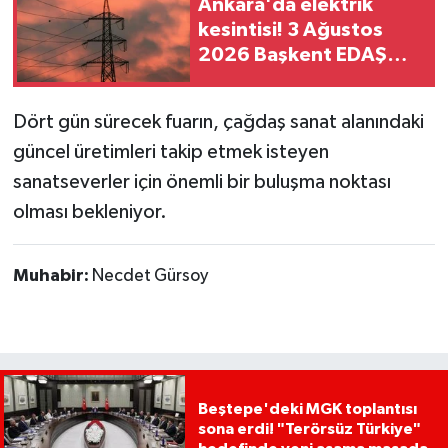
Ankara'da elektrik
kesintisi! 3 Ağustos
2026 Başkent EDAŞ
kesinti listesi
Dört gün sürecek fuarın, çağdaş sanat alanındaki
güncel üretimleri takip etmek isteyen
sanatseverler için önemli bir buluşma noktası
olması bekleniyor.
Muhabir:
Necdet Gürsoy
Beştepe'deki MGK toplantısı
sona erdi! "Terörsüz Türkiye"