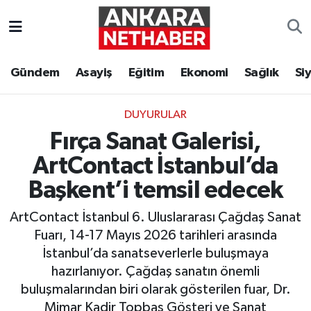
Asayiş
Ankara Hava Durumu
Gündem
Asayiş
Eğitim
Ekonomi
Sağlık
Si
Duyurular
Ankara Trafik Yoğunluk Haritası
DUYURULAR
Eğitim
Süper Lig Puan Durumu ve Fikstür
Fırça Sanat Galerisi,
Ekonomi
Tüm Manşetler
ArtContact İstanbul’da
Başkent’i temsil edecek
Gündem
Son Dakika Haberleri
ArtContact İstanbul 6. Uluslararası Çağdaş Sanat
Kim Kimdir Nereli
Haber Arşivi
Fuarı, 14-17 Mayıs 2026 tarihleri arasında
İstanbul’da sanatseverlerle buluşmaya
Resmi İlanlar
hazırlanıyor. Çağdaş sanatın önemli
buluşmalarından biri olarak gösterilen fuar, Dr.
Sağlık
Mimar Kadir Topbaş Gösteri ve Sanat