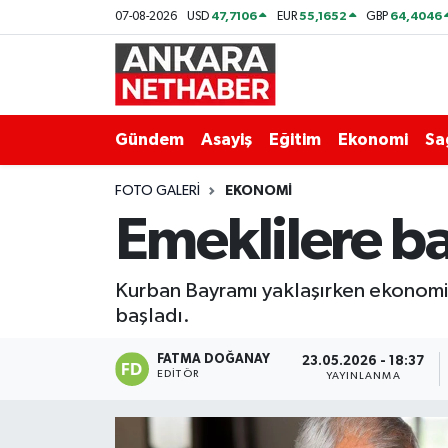
47,7106
55,1652
64,4046
07-08-2026
USD
EUR
GBP
Asayiş
Ankara Hava Durumu
Duyurular
Ankara Trafik Yoğunluk Haritası
Gündem
Asayiş
Eğitim
Ekonomi
Sa
Eğitim
Süper Lig Puan Durumu ve Fikstür
FOTO GALERI
EKONOMI
Emeklilere ba
Ekonomi
Tüm Manşetler
Gündem
Son Dakika Haberleri
Kurban Bayramı yaklaşırken ekonomik
başladı.
Kim Kimdir Nereli
Haber Arşivi
FATMA DOĞANAY
23.05.2026 - 18:37
EDITÖR
YAYINLANMA
Resmi İlanlar
Sağlık