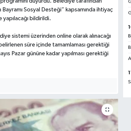
k programını duyurdu. Belediye tarafından
G
n Bayramı Sosyal Desteği” kapsamında ihtiyaç
G
yapılacağı bildirildi.
1
diye sistemi üzerinden online olarak alınacağı
B
ni belirlenen süre içinde tamamlaması gerektiği
B
Mayıs Pazar gününe kadar yapılması gerektiği
A
1
S