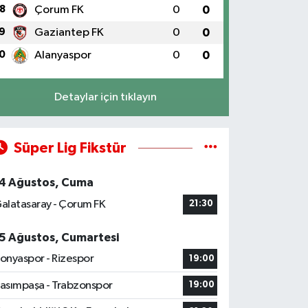
8
Çorum FK
0
0
9
Gaziantep FK
0
0
0
Alanyaspor
0
0
Detaylar için tıklayın
Süper Lig Fikstür
4 Ağustos, Cuma
alatasaray - Çorum FK
21:30
5 Ağustos, Cumartesi
onyaspor - Rizespor
19:00
asımpaşa - Trabzonspor
19:00