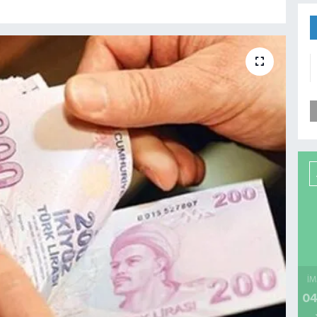
İM
04