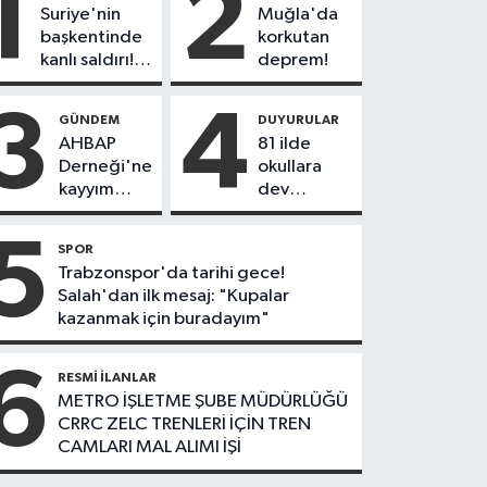
1
2
Suriye'nin
Muğla'da
başkentinde
korkutan
kanlı saldırı!
deprem!
Yolcu
otobüsünde
3
4
GÜNDEM
DUYURULAR
çok sayıda
AHBAP
81 ilde
ölü ve yaralı
Derneği'ne
okullara
var
kayyım
dev
atandı!
personel
Tüm
alımı: 30
5
SPOR
faaliyetleri
bin
Trabzonspor'da tarihi gece!
durduruldu
güvenlik
Salah'dan ilk mesaj: "Kupalar
görevlisi
kazanmak için buradayım"
alınacak!
6
RESMI İLANLAR
METRO İŞLETME ŞUBE MÜDÜRLÜĞÜ
CRRC ZELC TRENLERİ İÇİN TREN
CAMLARI MAL ALIMI İŞİ