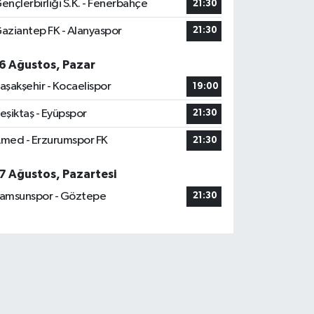
ençlerbirliği S.K. - Fenerbahçe
21:30
aziantep FK - Alanyaspor
21:30
6 Ağustos, Pazar
aşakşehir - Kocaelispor
19:00
eşiktaş - Eyüpspor
21:30
med - Erzurumspor FK
21:30
7 Ağustos, Pazartesi
amsunspor - Göztepe
21:30