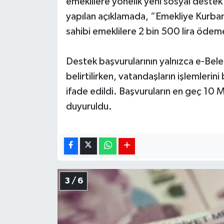
emeklilere yönelik yeni sosyal deste
yapılan açıklamada, “Emekliye Kurba
sahibi emeklilere 2 bin 500 lira ödeme 
Destek başvurularının yalnızca e-Bele
belirtilirken, vatandaşların işlemleri
ifade edildi. Başvuruların en geç 10 
duyuruldu.
3 / 6