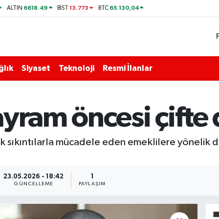
6618.49
13.773
65.130,04
ALTIN
BİST
BTC
ğlık
Siyaset
Teknoloji
Resmi İlanlar
yram öncesi çifte 
 sıkıntılarla mücadele eden emeklilere yönelik 
23.05.2026 - 18:42
1
GÜNCELLEME
PAYLAŞIM