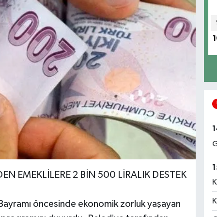
1
1
G
1
EN EMEKLİLERE 2 BİN 500 LİRALIK DESTEK
K
K
 Bayramı öncesinde ekonomik zorluk yaşayan