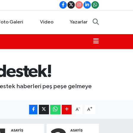
Foto Galeri
Video
Yazarlar
destek!
destek haberleri peş peşe gelmeye
-
+
A
A
ASAYIŞ
ASAYIŞ