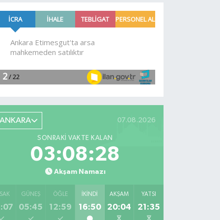
ANKARA
07.08.2026
SONRAKI VAKTE KALAN
03:08:26
Akşam Namazı
SAK
GÜNEŞ
ÖĞLE
İKINDI
AKŞAM
YATSI
:07
05:45
12:59
16:50
20:04
21:35