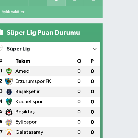
Aylık Vakitler
Süper Lig Puan Durumu
Süper Lig
#
Takım
O
P
1
Amed
0
0
2
Erzurumspor FK
0
0
3
Başakşehir
0
0
4
Kocaelispor
0
0
5
Beşiktaş
0
0
6
Eyüpspor
0
0
7
Galatasaray
0
0