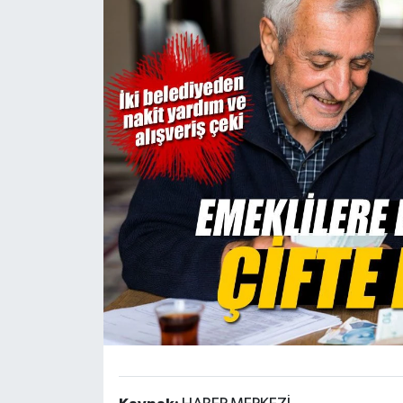
Siyaset
Spor
Teknoloji
Yaşam