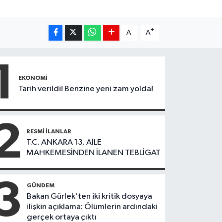
-
+
A
A
1
EKONOMI
Tarih verildi! Benzine yeni zam yolda!
2
RESMI İLANLAR
T.C. ANKARA 13. AİLE
MAHKEMESİNDEN İLANEN TEBLİGAT
3
GÜNDEM
Bakan Gürlek’ten iki kritik dosyaya
ilişkin açıklama: Ölümlerin ardındaki
gerçek ortaya çıktı