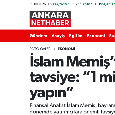
47,7436
55,2510
64,4811
09-08-2026
USD
EUR
GBP
Asayiş
Ankara Hava Durumu
Duyurular
Ankara Trafik Yoğunluk Haritası
Gündem
Asayiş
Eğitim
Ekonomi
Sa
Eğitim
Süper Lig Puan Durumu ve Fikstür
FOTO GALERI
EKONOMI
İslam Memiş’
Ekonomi
Tüm Manşetler
tavsiye: “1 m
Gündem
Son Dakika Haberleri
Kim Kimdir Nereli
Haber Arşivi
yapın”
Resmi İlanlar
Finansal Analist İslam Memiş, bayram t
Sağlık
dönemde yatırımcılara önemli tavsiyel