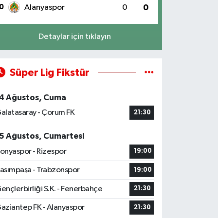
0
Alanyaspor
0
0
Detaylar için tıklayın
Süper Lig Fikstür
4 Ağustos, Cuma
alatasaray - Çorum FK
21:30
5 Ağustos, Cumartesi
onyaspor - Rizespor
19:00
asımpaşa - Trabzonspor
19:00
ençlerbirliği S.K. - Fenerbahçe
21:30
aziantep FK - Alanyaspor
21:30