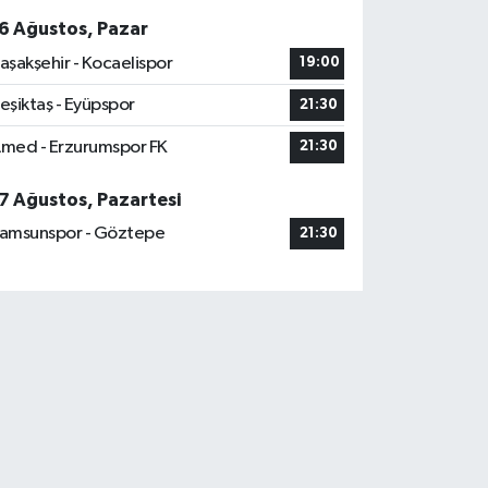
6 Ağustos, Pazar
aşakşehir - Kocaelispor
19:00
eşiktaş - Eyüpspor
21:30
med - Erzurumspor FK
21:30
7 Ağustos, Pazartesi
amsunspor - Göztepe
21:30