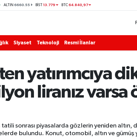
6660.55
13.779
64.840,97
ALTIN
BİST
BTC
ğlık
Siyaset
Teknoloji
Resmi İlanlar
ten yatırımcıya di
ilyon liranız varsa
atili sonrası piyasalarda gözlerin yeniden altın, dö
erde bulundu. Konut, otomobil, altın ve gümüş yat