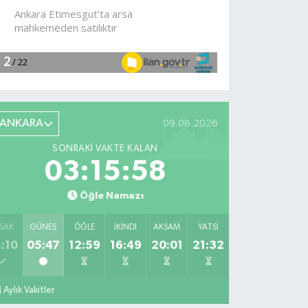
ANKARA
09.08.2026
SONRAKI VAKTE KALAN
03:15:57
Öğle Namazı
SAK
GÜNEŞ
ÖĞLE
İKINDI
AKŞAM
YATSI
:10
05:47
12:59
16:49
20:01
21:32
Aylık Vakitler