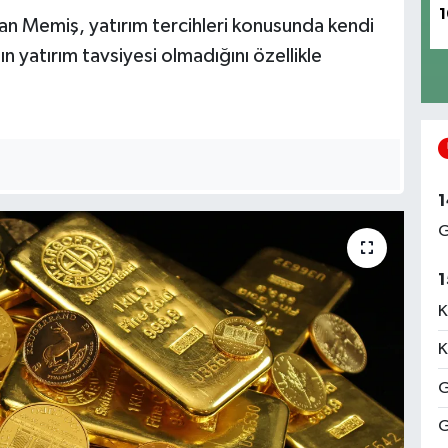
1
an Memiş, yatırım tercihleri konusunda kendi
ın yatırım tavsiyesi olmadığını özellikle
1
G
1
K
K
G
G