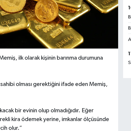
1
B
B
A
1
Memiş, ilk olarak kişinin barınma durumuna
S
v sahibi olması gerektiğini ifade eden Memiş,
okacak bir evinin olup olmadığıdır. Eğer
ürekli kira ödemek yerine, imkanlar ölçüsünde
cih olur.”