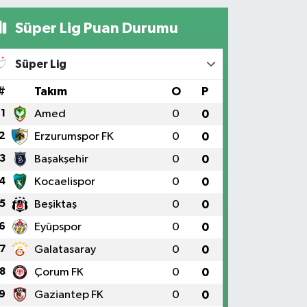
Süper Lig Puan Durumu
Süper Lig
#
Takım
O
P
1
Amed
0
0
2
Erzurumspor FK
0
0
3
Başakşehir
0
0
4
Kocaelispor
0
0
5
Beşiktaş
0
0
6
Eyüpspor
0
0
7
Galatasaray
0
0
8
Çorum FK
0
0
9
Gaziantep FK
0
0